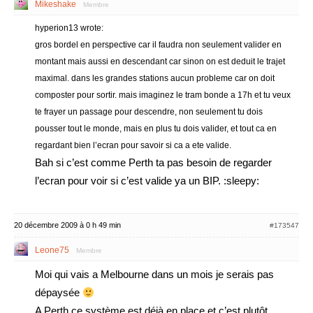
Mikeshake
Membre
hyperion13 wrote:
gros bordel en perspective car il faudra non seulement valider en
montant mais aussi en descendant car sinon on est deduit le trajet
maximal. dans les grandes stations aucun probleme car on doit
composter pour sortir. mais imaginez le tram bonde a 17h et tu veux
te frayer un passage pour descendre, non seulement tu dois
pousser tout le monde, mais en plus tu dois valider, et tout ca en
regardant bien l’ecran pour savoir si ca a ete valide.
Bah si c’est comme Perth ta pas besoin de regarder
l’ecran pour voir si c’est valide ya un BIP. :sleepy:
20 décembre 2009 à 0 h 49 min
#173547
Leone75
Membre
Moi qui vais a Melbourne dans un mois je serais pas
dépaysée
A Perth ce système est déjà en place et c’est plutôt