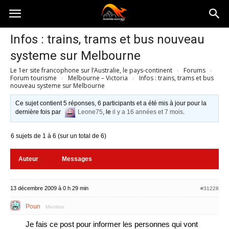
Australia-
Infos : trains, trams et bus nouveau
systeme sur Melbourne
australie.com
Le 1er site francophone sur l’Australie, le pays-continent
›
Forums
›
Forum tourisme
›
Melbourne – Victoria
›
Infos : trains, trams et bus
nouveau systeme sur Melbourne
Ce sujet contient 5 réponses, 6 participants et a été mis à jour pour la
dernière fois par
Leone75
, le
il y a 16 années et 7 mois
.
6 sujets de 1 à 6 (sur un total de 6)
Auteur
Messages
13 décembre 2009 à 0 h 29 min
#31228
Poun
Membre
Je fais ce post pour informer les personnes qui vont