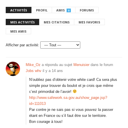
ACTIVITÉS
PROFIL
AMIS
FORUMS
0
MES ACTIVITÉS
MES CITATIONS
MES FAVORIS
MES AMIS
Afficher par activité:
Mike_Oz
a répondu au sujet
Menuisier
dans le forum
Jobs whv
il y a 14 ans
N’oubliez pas d’obtenir votre white card! Ca sera plus
simple pour trouver du boulot et je crois que même
c’est primordial de l’avoir!
http://www.safework.sa.gov.au/show_page.jsp?
id=111013
Par contre je ne sais pas si vous pouvez la passer
étant en France ou s’il faut être sur le territoire.
Bon courage à tous!