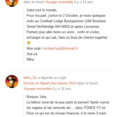
dans le forum
Voyager ensemble
il y a 14 ans
Salut tout le monde,
Pour ma part, j’arrive le 2 Octobre, je reste quelques
nuits au Coolibah Lodge Backpackers (194 Brisbane
Street Northbridge WA 6003) et après j’aviserais.
Partant pour aller boire un verre , sortir et visiter,
échanger et qui sait, faire un bout de chemin together
Mon mail:
michael.lupi@hotmail.fr
See ya
Mika
Mike_Oz
a répondu au sujet
Encore un départ pour janvier 2013
dans le forum
Voyager ensemble
il y a 14 ans
Bonjour Julie,
La bêtise serai de ne pas partir je pense!! Après suivra
les regrets et les remords etc… donc FONCE !!!! lol
Pour ce qui est du niveau financier, il te reste 3 mois