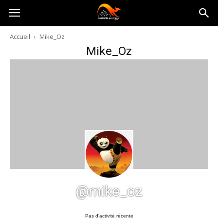
Australia-
Accueil
Mike_Oz
Mike_Oz
australie.com
@mike_oz
Pas d’activité récente