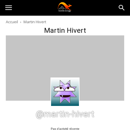
Australia-
Accueil
Martin Hivert
Martin Hivert
australie.com
@martin-hivert
Pas d’activité récente