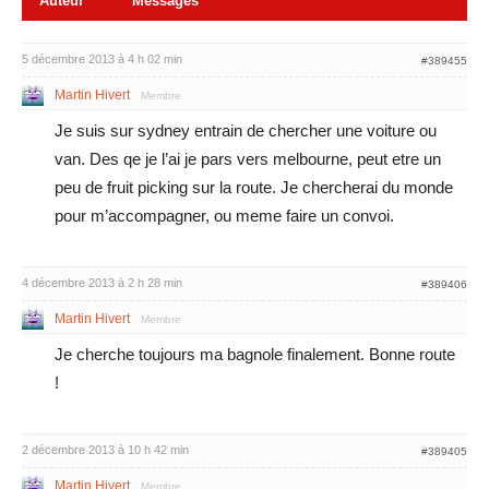
Auteur
Messages
5 décembre 2013 à 4 h 02 min
#389455
Martin Hivert
Membre
Je suis sur sydney entrain de chercher une voiture ou
van. Des qe je l’ai je pars vers melbourne, peut etre un
peu de fruit picking sur la route. Je chercherai du monde
pour m’accompagner, ou meme faire un convoi.
4 décembre 2013 à 2 h 28 min
#389406
Martin Hivert
Membre
Je cherche toujours ma bagnole finalement. Bonne route
!
2 décembre 2013 à 10 h 42 min
#389405
Martin Hivert
Membre