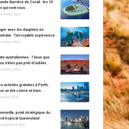
ande Barrière de Corail : les 10
es qui vont vous...
 octobre 2022
ger avec les dauphins en
stralie : l’incroyable expérience
 octobre 2022
its australiennes : 7 lieux que
us n’êtes pas prêt d’oublier...
 octobre 2022
s activités gratuites à Perth,
ur un été coloré et bien...
octobre 2022
wnsville, point stratégique du
rd tropical Queensland
 septembre 2022