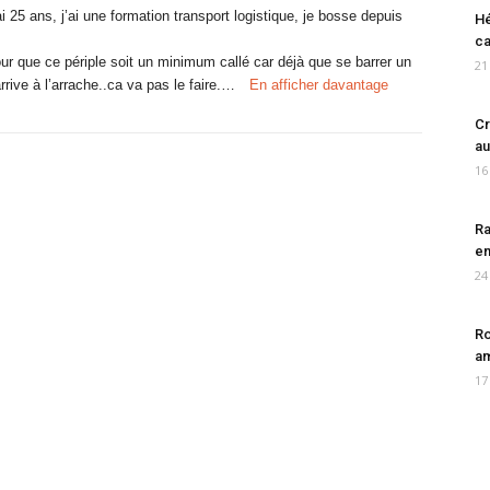
 25 ans, j’ai une formation transport logistique, je bosse depuis
Hé
ca
ur que ce périple soit un minimum callé car déjà que se barrer un
21
arrive à l’arrache..ca va pas le faire.…
En afficher davantage
Cr
au
16
Ra
en
24
Ro
am
17