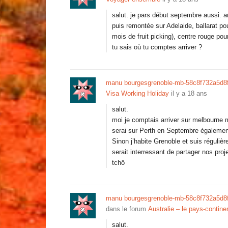
salut. je pars début septembre aussi. ar
puis remontée sur Adelaide, ballarat po
mois de fruit picking), centre rouge pour 
tu sais où tu comptes arriver ?
manu bourgesgrenoble-mb-58c8f732a5d8
Visa Working Holiday
il y a 18 ans
salut.
moi je comptais arriver sur melbourne m
serai sur Perth en Septembre égalemen
Sinon j’habite Grenoble et suis réguliè
serait interressant de partager nos proj
tchô
manu bourgesgrenoble-mb-58c8f732a5d8
dans le forum
Australie – le pays-contine
salut.