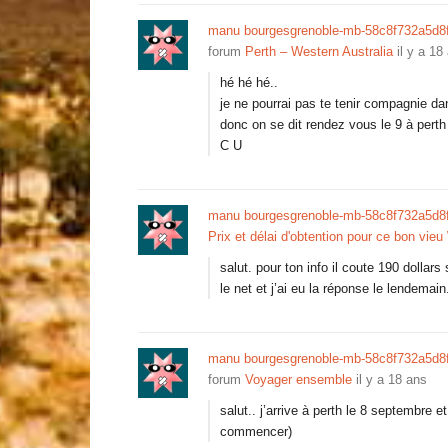
manu bourgesgrenoble-mb-58c8f732a5d8
forum
Perth – Western Australia
il y a 18
hé hé hé..
je ne pourrai pas te tenir compagnie dan
donc on se dit rendez vous le 9 à perth
C U
manu bourgesgrenoble-mb-58c8f732a5d8
Prix et délai d'obtention pour ce bon vie
salut. pour ton info il coute 190 dollars
le net et j’ai eu la réponse le lendemain
manu bourgesgrenoble-mb-58c8f732a5d8
forum
Voyager ensemble
il y a 18 ans
salut.. j’arrive à perth le 8 septembre
commencer)