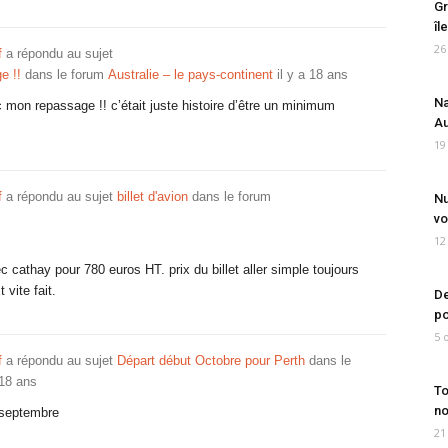
Gr
îl
26
f
a répondu au sujet
e !!
dans le forum
Australie – le pays-continent
il y a 18 ans
Na
mon repassage !! c’était juste histoire d’être un minimum
Au
19
f
a répondu au sujet
billet d'avion
dans le forum
Nu
vo
12
 avec cathay pour 780 euros HT. prix du billet aller simple toujours
vite fait.
De
po
5 
f
a répondu au sujet
Départ début Octobre pour Perth
dans le
 18 ans
To
no
 septembre
21