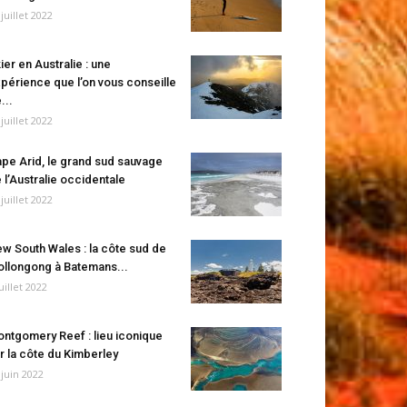
 juillet 2022
ier en Australie : une
périence que l’on vous conseille
...
 juillet 2022
pe Arid, le grand sud sauvage
 l’Australie occidentale
 juillet 2022
w South Wales : la côte sud de
llongong à Batemans...
juillet 2022
ntgomery Reef : lieu iconique
r la côte du Kimberley
 juin 2022