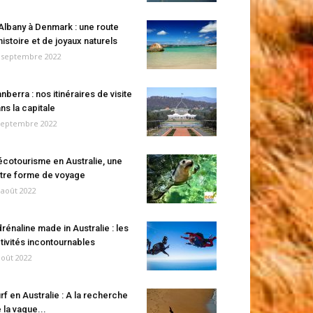
Albany à Denmark : une route
histoire et de joyaux naturels
 septembre 2022
nberra : nos itinéraires de visite
ns la capitale
septembre 2022
écotourisme en Australie, une
tre forme de voyage
 août 2022
rénaline made in Australie : les
tivités incontournables
août 2022
rf en Australie : A la recherche
 la vague...