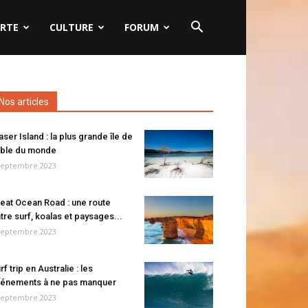
RTE
CULTURE
FORUM
Nos articles
aser Island : la plus grande île de
ble du monde
septembre 2023
eat Ocean Road : une route
tre surf, koalas et paysages...
septembre 2023
rf trip en Australie : les
énements à ne pas manquer
septembre 2023