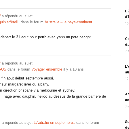
D’
f
a répondu au sujet
d’
ipier/ère!!!
dans le forum
Australie – le pays-continent
15
départ le 31 aout pour perth avec yann un pote parigot.
Ca
da
7 
f
a répondu au sujet
L’
'AUS
dans le forum
Voyager ensemble
il y a 18 ans
au
s fin aout début septembre aussi.
10
r sur margaret river ou albany.
an direction brisbane via melbourne et sydney.
Ad
 : nage avec dauphin, hélico au dessus de la grande barriere de
ac
3 
Su
f
a répondu au sujet
L'Autralie en septembre..
dans le forum
de