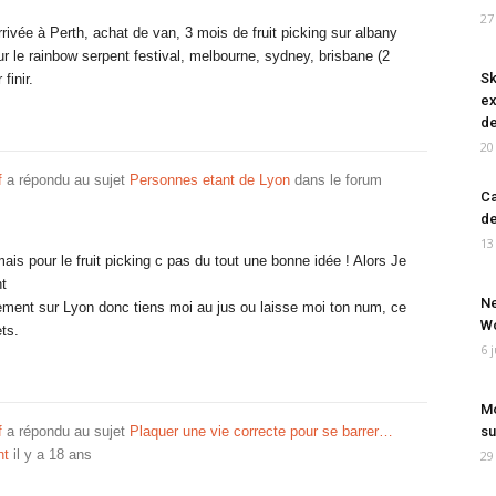
27
rivée à Perth, achat de van, 3 mois de fruit picking sur albany
ur le rainbow serpent festival, melbourne, sydney, brisbane (2
Sk
finir.
ex
de
20
f
a répondu au sujet
Personnes etant de Lyon
dans le forum
Ca
de
13
ais pour le fruit picking c pas du tout une bonne idée ! Alors Je
t
Ne
rement sur Lyon donc tiens moi au jus ou laisse moi ton num, ce
Wo
ets.
6 
Mo
f
a répondu au sujet
Plaquer une vie correcte pour se barrer…
su
nt
il y a 18 ans
29