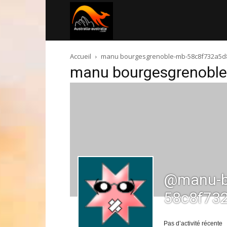
Australia-
Accueil
manu bourgesgrenoble-mb-58c8f732a5d
australie.com
manu bourgesgrenobl
@manu-b
58c8f73
Pas d’activité récente