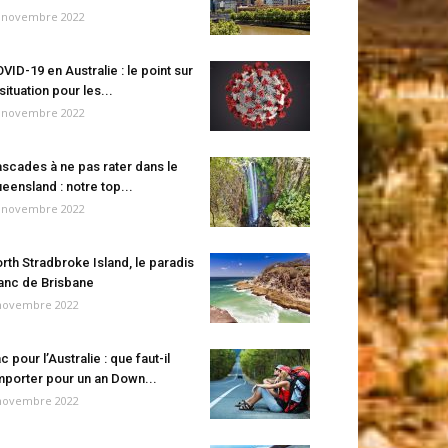
 novembre 2022
VID-19 en Australie : le point sur
 situation pour les...
 novembre 2022
scades à ne pas rater dans le
eensland : notre top...
 novembre 2022
rth Stradbroke Island, le paradis
anc de Brisbane
novembre 2022
c pour l’Australie : que faut-il
porter pour un an Down...
novembre 2022