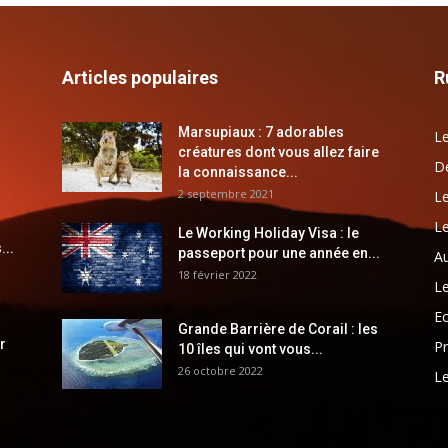
Articles populaires
R
Marsupiaux : 7 adorables
Le
créatures dont vous allez faire
Dé
la connaissance...
2 septembre 2021
Le
Le
Le Working Holiday Visa : le
...
passeport pour une année en...
Au
18 février 2022
Le
E
Grande Barrière de Corail : les
r
Pr
10 îles qui vont vous...
26 octobre 2022
Le