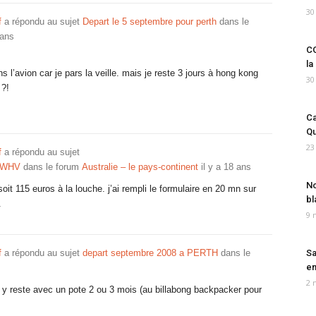
30
f
a répondu au sujet
Depart le 5 septembre pour perth
dans le
 ans
CO
la
s l’avion car je pars la veille. mais je reste 3 jours à hong kong
30
 ?!
Ca
Qu
23
f
a répondu au sujet
u WHV
dans le forum
Australie – le pays-continent
il y a 18 ans
No
 soit 115 euros à la louche. j’ai rempli le formulaire en 20 mn sur
bl
.
9 
f
a répondu au sujet
depart septembre 2008 a PERTH
dans le
Sa
em
2 
 et y reste avec un pote 2 ou 3 mois (au billabong backpacker pour