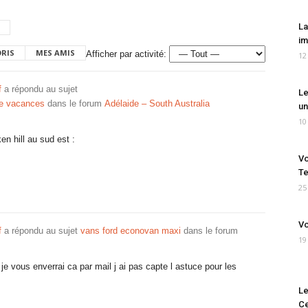
La
im
ORIS
MES AMIS
Afficher par activité:
12
f
a répondu au sujet
Le
de vacances
dans le forum
Adélaide – South Australia
un
10
en hill au sud est :
Vo
Te
25
Vo
f
a répondu au sujet
vans ford econovan maxi
dans le forum
19
je vous enverrai ca par mail j ai pas capte l astuce pour les
Le
Ce