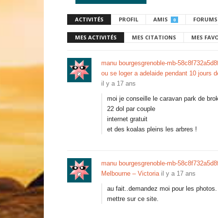
ACTIVITÉS
PROFIL
AMIS
FORUMS
0
MES ACTIVITÉS
MES CITATIONS
MES FAV
manu bourgesgrenoble-mb-58c8f732a5d8
ou se loger a adelaide pendant 10 jours 
il y a 17 ans
moi je conseille le caravan park de brok
22 dol par couple
internet gratuit
et des koalas pleins les arbres !
manu bourgesgrenoble-mb-58c8f732a5d8
Melbourne – Victoria
il y a 17 ans
au fait..demandez moi pour les photos. 
mettre sur ce site.