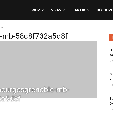
WHV
VISAS
PARTIR
DÉCOUVE
8f
e-mb-58c8f732a5d8f
Fr
sa
5 
Gr
en
5 
ourgesgrenoble-mb-
2a5d8f
Su
év
5 