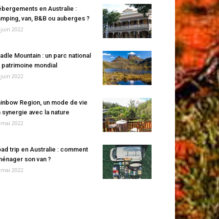
bergements en Australie :
mping, van, B&B ou auberges ?
 juin 2022
adle Mountain : un parc national
 patrimoine mondial
 juin 2022
inbow Region, un mode de vie
 synergie avec la nature
 mai 2022
ad trip en Australie : comment
énager son van ?
 mai 2022