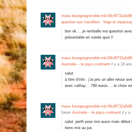
manu bourgesgrenoble-mb-58c8f732a5d8
question aux travellers : linge et repassag
bon ok…..je remballe ma question avec 
présentable en soirée quoi !!
manu bourgesgrenoble-mb-58c8f732a5d8
Australie – le pays-continent
il y a 18 ans
salut.
à titre d’info : j’ai pris un aller retour
avec cathay….780 euros…..le choix est 
manu bourgesgrenoble-mb-58c8f732a5d8
forum
Australie – le pays-continent
il y a
salut. perth pour moi aussi mais début
tiens moi au jus