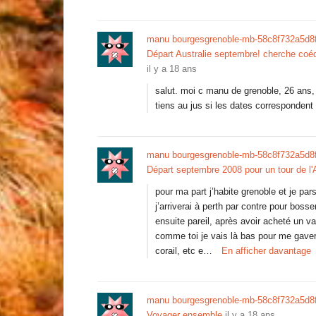
manu bourgesgrenoble-mb-58c8f732a5d8
Départ Australie septembre! cherche coéqu
il y a 18 ans
salut. moi c manu de grenoble, 26 ans, 
tiens au jus si les dates correspondent
manu bourgesgrenoble-mb-58c8f732a5d8
Départ septembre 2008 pour un tour de l
pour ma part j’habite grenoble et je par
j’arriverai à perth par contre pour bosse
ensuite pareil, après avoir acheté un v
comme toi je vais là bas pour me gaver
corail, etc e…
En afficher davantage
manu bourgesgrenoble-mb-58c8f732a5d8
Voyager ensemble
il y a 18 ans