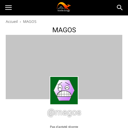
Australia-
Accueil
MAGOS
MAGOS
australie.com
@magos
Pas d’activité récente