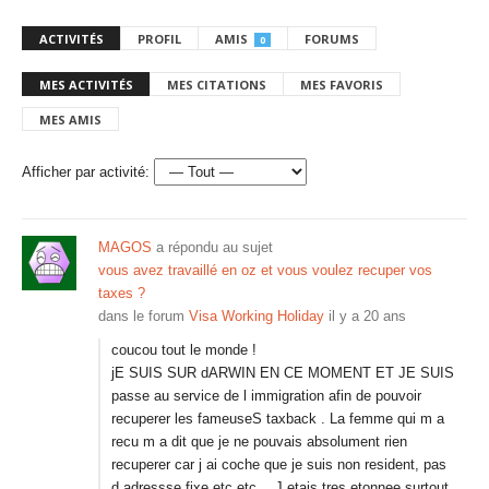
ACTIVITÉS
PROFIL
AMIS
FORUMS
0
MES ACTIVITÉS
MES CITATIONS
MES FAVORIS
MES AMIS
Afficher par activité:
MAGOS
a répondu au sujet
vous avez travaillé en oz et vous voulez recuper vos
taxes ?
dans le forum
Visa Working Holiday
il y a 20 ans
coucou tout le monde !
jE SUIS SUR dARWIN EN CE MOMENT ET JE SUIS
passe au service de l immigration afin de pouvoir
recuperer les fameuseS taxback . La femme qui m a
recu m a dit que je ne pouvais absolument rien
recuperer car j ai coche que je suis non resident, pas
d adressse fixe etc etc… J etais tres etonnee surtout