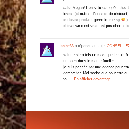
salut Megan! Ben si tu est logée chez t
loyers (et autres dépenses de résidant)
quelques produits genre le fromag
),
chinatown c’est vraiment pas cher et l
lanine33
a répondu au sujet
CONSEILLEZ 
salut moi ca fais un mois que je suis à 
un an et dans la meme famille.
je suis passée par une agence pour etre 
demarches.Mai sache que pour etre au p
fa…
En afficher davantage