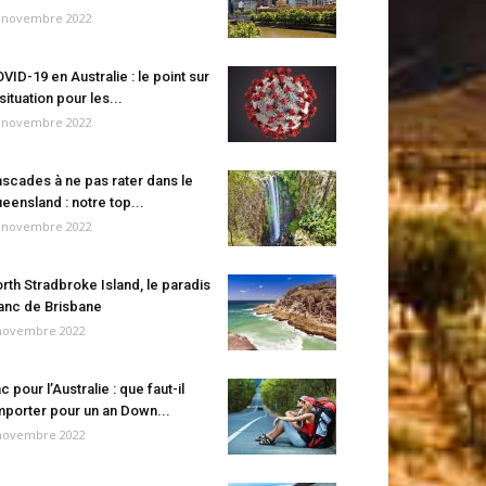
 novembre 2022
VID-19 en Australie : le point sur
 situation pour les...
 novembre 2022
scades à ne pas rater dans le
eensland : notre top...
 novembre 2022
rth Stradbroke Island, le paradis
anc de Brisbane
novembre 2022
c pour l’Australie : que faut-il
porter pour un an Down...
novembre 2022