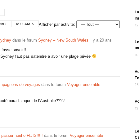
La
im
ORIS
MES AMIS
Afficher par activité:
12
sydney
dans le forum
Sydney – New South Wales
il y a 20 ans
Le
un
e fasse savoir!!
10
 Sydney faut pas satendre a avoir une plage privée
Vo
Te
ompagnons de voyages
dans le forum
Voyager ensemble
25
coté paradisiaque de l’Australie????
Vo
19
Le
r passer noel o FIJIS!!!!!
dans le forum
Voyager ensemble
Ce