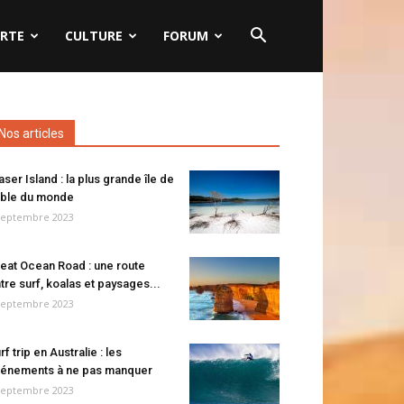
RTE
CULTURE
FORUM
Nos articles
aser Island : la plus grande île de
ble du monde
septembre 2023
eat Ocean Road : une route
tre surf, koalas et paysages...
septembre 2023
rf trip en Australie : les
énements à ne pas manquer
septembre 2023