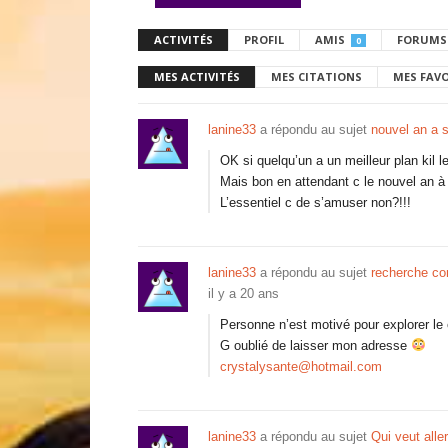
ACTIVITÉS
PROFIL
AMIS
FORUMS
0
MES ACTIVITÉS
MES CITATIONS
MES FAV
lanine33
a répondu au sujet
nouvel an a 
OK si quelqu’un a un meilleur plan kil l
Mais bon en attendant c le nouvel an à
L’essentiel c de s’amuser non?!!!
lanine33
a répondu au sujet
recherche c
il y a 20 ans
Personne n’est motivé pour explorer le 
G oublié de laisser mon adresse
crystalysante@hotmail.com
lanine33
a répondu au sujet
Qui veut alle