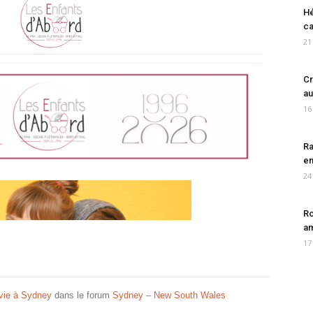
Hé
ca
21
Cr
au
16
Ra
en
24
Ro
am
17
 vie à Sydney
dans le forum
Sydney – New South Wales