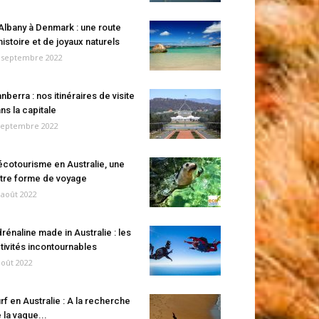
Albany à Denmark : une route
histoire et de joyaux naturels
 septembre 2022
nberra : nos itinéraires de visite
ns la capitale
septembre 2022
écotourisme en Australie, une
tre forme de voyage
 août 2022
rénaline made in Australie : les
tivités incontournables
août 2022
rf en Australie : A la recherche
 la vague...