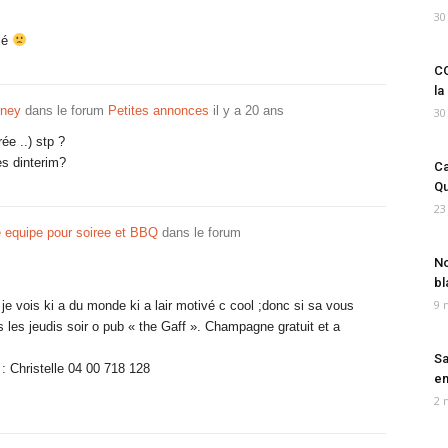
30
lé
CO
la
dney
dans le forum
Petites annonces
il y a 20 ans
30
ée ..) stp ?
es dinterim?
Ca
Qu
23
 equipe pour soiree et BBQ
dans le forum
No
bl
9 
 je vois ki a du monde ki a lair motivé c cool ;donc si sa vous
us les jeudis soir o pub « the Gaff ». Champagne gratuit et a
Sa
: Christelle 04 00 718 128
em
2 