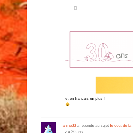
et en francais en plus!!
lanine33
a répondu au sujet
le cout de la
il y a 20 ans