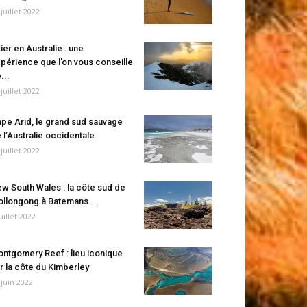
 juillet 2022
ier en Australie : une
périence que l’on vous conseille
...
 juillet 2022
pe Arid, le grand sud sauvage
 l’Australie occidentale
 juillet 2022
w South Wales : la côte sud de
llongong à Batemans...
juillet 2022
ntgomery Reef : lieu iconique
r la côte du Kimberley
 juin 2022