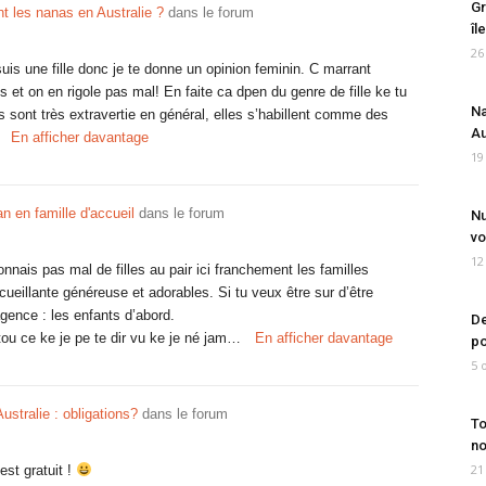
Gr
 les nanas en Australie ?
dans le forum
îl
26
uis une fille donc je te donne un opinion feminin. C marrant
 et on en rigole pas mal! En faite ca dpen du genre de fille ke tu
Na
s sont très extravertie en général, elles s’habillent comme des
Au
En afficher davantage
19
n en famille d'accueil
dans le forum
Nu
vo
12
onnais pas mal de filles au pair ici franchement les familles
cueillante généreuse et adorables. Si tu veux être sur d’être
gence : les enfants d’abord.
De
tou ce ke je pe te dir vu ke je né jam…
En afficher davantage
po
5 
ustralie : obligations?
dans le forum
To
no
21
est gratuit !