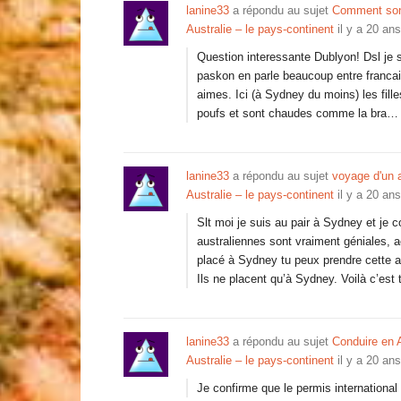
lanine33
a répondu au sujet
Comment sont
Australie – le pays-continent
il y a 20 ans
Question interessante Dublyon! Dsl je s
paskon en parle beaucoup entre francais
aimes. Ici (à Sydney du moins) les fille
poufs et sont chaudes comme la bra…
lanine33
a répondu au sujet
voyage d'un a
Australie – le pays-continent
il y a 20 ans
Slt moi je suis au pair à Sydney et je c
australiennes sont vraiment géniales, a
placé à Sydney tu peux prendre cette a
Ils ne placent qu’à Sydney. Voilà c’est 
lanine33
a répondu au sujet
Conduire en A
Australie – le pays-continent
il y a 20 ans
Je confirme que le permis international 