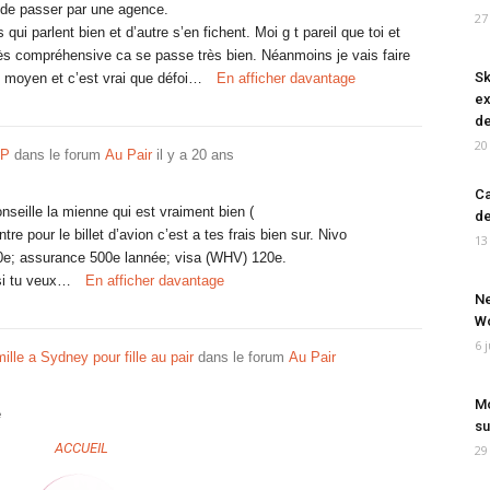
i de passer par une agence.
27
 qui parlent bien et d’autre s’en fichent. Moi g t pareil que toi et
rès compréhensive ca se passe très bien. Néanmoins je vais faire
Sk
 moyen et c’est vrai que défoi…
En afficher davantage
ex
de
20
VP
dans le forum
Au Pair
il y a 20 ans
Ca
nseille la mienne qui est vraiment bien (
de
tre pour le billet d’avion c’est a tes frais bien sur. Nivo
13
0e; assurance 500e lannée; visa (WHV) 120e.
 si tu veux…
En afficher davantage
Ne
Wo
6 
ille a Sydney pour fille au pair
dans le forum
Au Pair
Mo
e
su
ACCUEIL
29