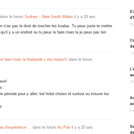
D’
dans le forum
Sydney – New South Wales
il y a 20 ans
d’
15
on n’as pas le droit de toucher les koalas. Tu peux juste te mettre
qu’il y a un endroit ou tu peux le faire mais la je peux pas ten
Ca
da
7 
 est bien mais la thailande c est mieux!!!
dans le forum
L’
au
ave!
10
s :
re période pour y aller; kel hotel choisir et surtout ou trouver les
Ad
ac
ls
3 
Su
as d'expérience …
dans le forum
Au Pair
il y a 20 ans
de