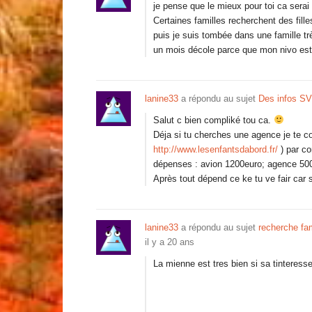
je pense que le mieux pour toi ca sera
Certaines familles recherchent des filles
puis je suis tombée dans une famille t
un mois décole parce que mon nivo est
lanine33
a répondu au sujet
Des infos S
Salut c bien compliké tou ca.
Déja si tu cherches une agence je te co
http://www.lesenfantsdabord.fr/
) par con
dépenses : avion 1200euro; agence 50
Après tout dépend ce ke tu ve fair car
lanine33
a répondu au sujet
recherche fam
il y a 20 ans
La mienne est tres bien si sa tinteress