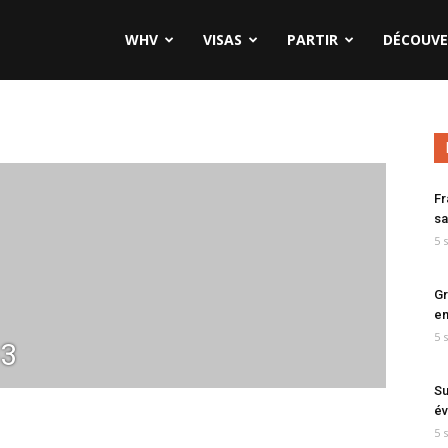
WHV
VISAS
PARTIR
DÉCOUVE
Fr
sa
5 
Gr
en
5 
33
Su
év
5 