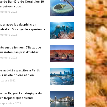
ande Barrière de Corail : les 10
es qui vont vous...
 octobre 2022
ger avec les dauphins en
stralie : l’incroyable expérience
 octobre 2022
its australiennes : 7 lieux que
us n’êtes pas prêt d’oublier...
 octobre 2022
s activités gratuites à Perth,
ur un été coloré et bien...
octobre 2022
wnsville, point stratégique du
rd tropical Queensland
 septembre 2022