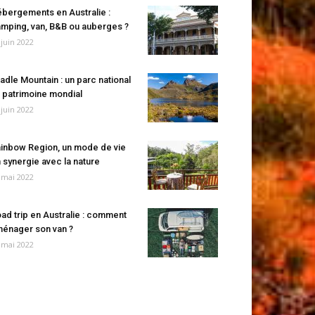
bergements en Australie :
mping, van, B&B ou auberges ?
 juin 2022
adle Mountain : un parc national
 patrimoine mondial
 juin 2022
inbow Region, un mode de vie
 synergie avec la nature
 mai 2022
ad trip en Australie : comment
énager son van ?
 mai 2022