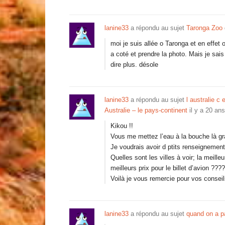
lanine33
a répondu au sujet
Taronga Zoo
moi je suis allée o Taronga et en effet 
a coté et prendre la photo. Mais je sais 
dire plus. désole
lanine33
a répondu au sujet
l australie c
Australie – le pays-continent
il y a 20 ans
Kikou !!
Vous me mettez l’eau à la bouche là gr
Je voudrais avoir d ptits renseignement
Quelles sont les villes à voir; la meilleu
meilleurs prix pour le billet d’avion ????
Voilà je vous remercie pour vos consei
lanine33
a répondu au sujet
quand on a p