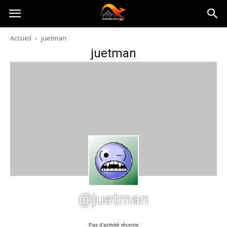
Australia-
Accueil
juetman
juetman
australie.com
@juetman
Pas d’activité récente