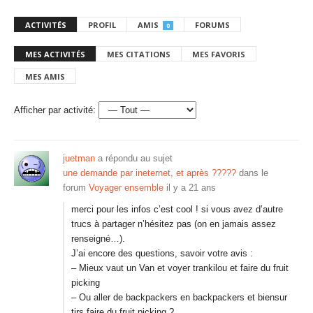
ACTIVITÉS
PROFIL
AMIS
FORUMS
0
MES ACTIVITÉS
MES CITATIONS
MES FAVORIS
MES AMIS
Afficher par activité:
juetman
a répondu au sujet
une demande par ineternet, et après ?????
dans le
forum
Voyager ensemble
il y a 21 ans
merci pour les infos c’est cool ! si vous avez d’autre
trucs à partager n’hésitez pas (on en jamais assez
renseigné…).
J’ai encore des questions, savoir votre avis :
– Mieux vaut un Van et voyer trankilou et faire du fruit
picking
– Ou aller de backpackers en backpackers et biensur
tjrs faire du fruit picking ?