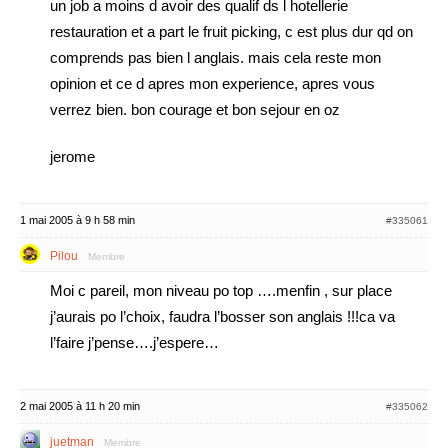
un job a moins d avoir des qualif ds l hotellerie
restauration et a part le fruit picking, c est plus dur qd on
comprends pas bien l anglais. mais cela reste mon
opinion et ce d apres mon experience, apres vous
verrez bien. bon courage et bon sejour en oz
jerome
1 mai 2005 à 9 h 58 min
#335061
Pilou
Membre
Moi c pareil, mon niveau po top ….menfin , sur place
j’aurais po l’choix, faudra l’bosser son anglais !!!ca va
l’faire j’pense….j’espere…
2 mai 2005 à 11 h 20 min
#335062
juetman
Membre