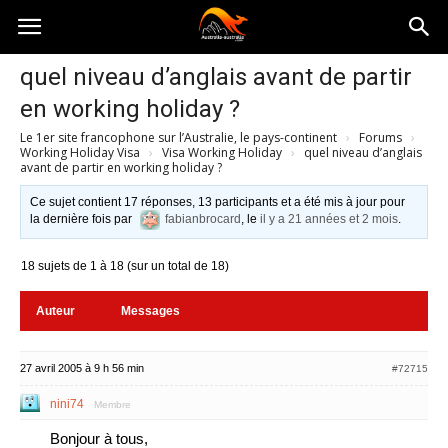
Australia-
quel niveau d’anglais avant de partir
en working holiday ?
australie.com
Le 1er site francophone sur l’Australie, le pays-continent
›
Forums
›
Working Holiday Visa
›
Visa Working Holiday
›
quel niveau d’anglais
avant de partir en working holiday ?
Ce sujet contient 17 réponses, 13 participants et a été mis à jour pour
la dernière fois par
fabianbrocard
, le
il y a 21 années et 2 mois
.
18 sujets de 1 à 18 (sur un total de 18)
Auteur
Messages
27 avril 2005 à 9 h 56 min
#72715
nini74
Membre
Bonjour à tous,