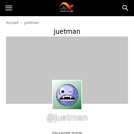
Australia-
Accueil
juetman
juetman
australie.com
@juetman
Pas d’activité récente