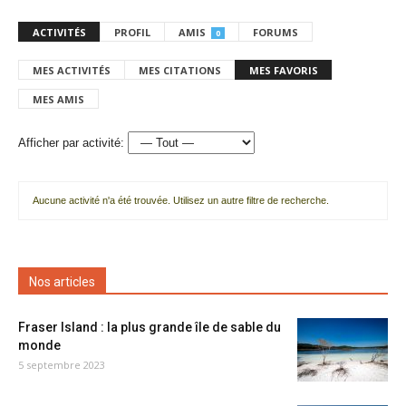
ACTIVITÉS
PROFIL
AMIS
FORUMS
0
MES ACTIVITÉS
MES CITATIONS
MES FAVORIS
MES AMIS
Afficher par activité:
Aucune activité n'a été trouvée. Utilisez un autre filtre de recherche.
Nos articles
Fraser Island : la plus grande île de sable du
monde
5 septembre 2023