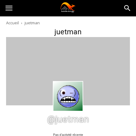
Australia-
Accueil
juetman
juetman
australie.com
@juetman
Pas d’activité récente