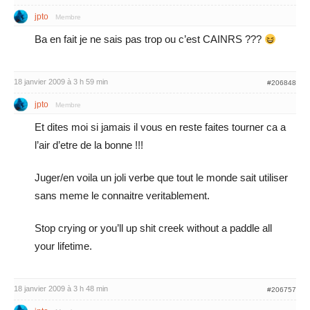
jpto
Membre
Ba en fait je ne sais pas trop ou c’est CAINRS ???
18 janvier 2009 à 3 h 59 min
#206848
jpto
Membre
Et dites moi si jamais il vous en reste faites tourner ca a
l’air d’etre de la bonne !!!
Juger/en voila un joli verbe que tout le monde sait utiliser
sans meme le connaitre veritablement.
Stop crying or you’ll up shit creek without a paddle all
your lifetime.
18 janvier 2009 à 3 h 48 min
#206757