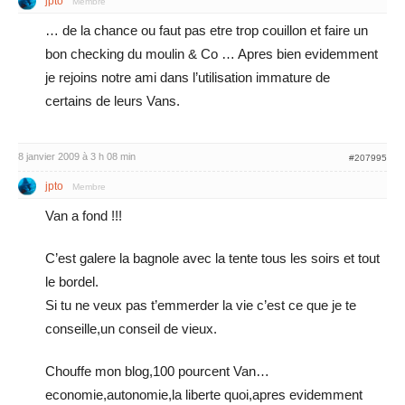
jpto
Membre
… de la chance ou faut pas etre trop couillon et faire un
bon checking du moulin & Co … Apres bien evidemment
je rejoins notre ami dans l’utilisation immature de
certains de leurs Vans.
8 janvier 2009 à 3 h 08 min
#207995
jpto
Membre
Van a fond !!!
C’est galere la bagnole avec la tente tous les soirs et tout
le bordel.
Si tu ne veux pas t’emmerder la vie c’est ce que je te
conseille,un conseil de vieux.
Chouffe mon blog,100 pourcent Van…
economie,autonomie,la liberte quoi,apres evidemment