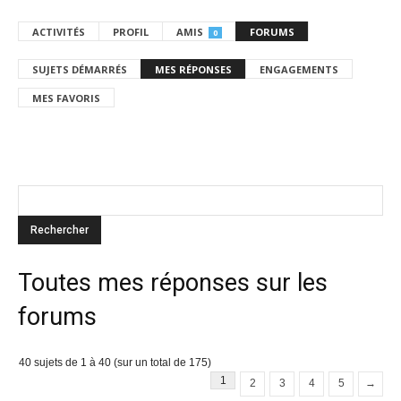
ACTIVITÉS
PROFIL
AMIS
FORUMS
0
SUJETS DÉMARRÉS
MES RÉPONSES
ENGAGEMENTS
MES FAVORIS
Toutes mes réponses sur les
forums
40 sujets de 1 à 40 (sur un total de 175)
1
2
3
4
5
→