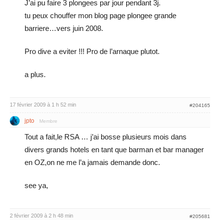
J’ai pu faire 3 plongees par jour pendant 3j.
tu peux chouffer mon blog page plongee grande
barriere…vers juin 2008.
Pro dive a eviter !!! Pro de l’arnaque plutot.
a plus.
17 février 2009 à 1 h 52 min
#204165
jpto
Membre
Tout a fait,le RSA … j’ai bosse plusieurs mois dans
divers grands hotels en tant que barman et bar manager
en OZ,on ne me l’a jamais demande donc.
see ya,
2 février 2009 à 2 h 48 min
#205681