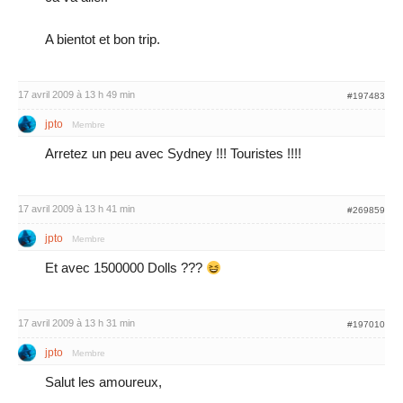
A bientot et bon trip.
17 avril 2009 à 13 h 49 min
#197483
jpto
Membre
Arretez un peu avec Sydney !!! Touristes !!!!
17 avril 2009 à 13 h 41 min
#269859
jpto
Membre
Et avec 1500000 Dolls ???
17 avril 2009 à 13 h 31 min
#197010
jpto
Membre
Salut les amoureux,