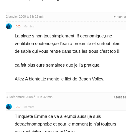
2 janvier 2009 à 3 h 22 min
#210533
jpto
Membre
La plage sinon tout simplement !!! economique,une
ventilation soutenue,de l’eau a proximite et surtout plein
de sable qui vous rentre dans tous les trous c’est top !!!
ca fait plusieurs semaines que je l’a pratique.
Allez A bientot,je monte le filet de Beach Volley.
30 décembre 2008 à 11 h 32 min
#208938
jpto
Membre
T’inquiete Emma ca va aller,moi aussi je suis
detrachnomophobe et pour le moment je n’ai toujours
pas rentabiliser mon aspi Venin.