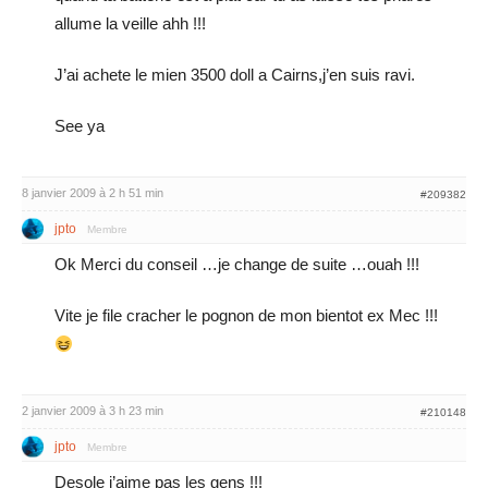
allume la veille ahh !!!
J’ai achete le mien 3500 doll a Cairns,j’en suis ravi.
See ya
8 janvier 2009 à 2 h 51 min
#209382
jpto
Membre
Ok Merci du conseil …je change de suite …ouah !!!
Vite je file cracher le pognon de mon bientot ex Mec !!!
2 janvier 2009 à 3 h 23 min
#210148
jpto
Membre
Desole j’aime pas les gens !!!