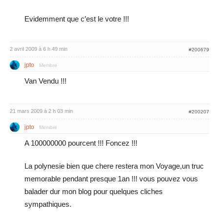
Evidemment que c’est le votre !!!
2 avril 2009 à 6 h 49 min
#200679
jpto
Membre
Van Vendu !!!
21 mars 2009 à 2 h 03 min
#200207
jpto
Membre
A 100000000 pourcent !!! Foncez !!!
La polynesie bien que chere restera mon Voyage,un truc
memorable pendant presque 1an !!! vous pouvez vous
balader dur mon blog pour quelques cliches
sympathiques.