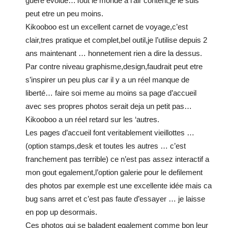
guére evolué…Tout le monde a l’air content,je le suis
peut etre un peu moins.
Kikooboo est un excellent carnet de voyage,c’est
clair,tres pratique et complet,bel outil,je l’utilise depuis 2
ans maintenant … honnetement rien a dire la dessus.
Par contre niveau graphisme,design,faudrait peut etre
s’inspirer un peu plus car il y a un réel manque de
liberté… faire soi meme au moins sa page d’accueil
avec ses propres photos serait deja un petit pas…
Kikooboo a un réel retard sur les ‘autres.
Les pages d’accueil font veritablement vieillottes …
(option stamps,desk et toutes les autres … c’est
franchement pas terrible) ce n’est pas assez interactif a
mon gout egalement,l’option galerie pour le defilement
des photos par exemple est une excellente idée mais ca
bug sans arret et c’est pas faute d’essayer … je laisse
en pop up desormais.
Ces photos qui se baladent egalement comme bon leur