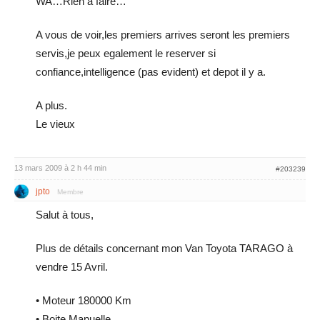
WA…Rien a faire…
A vous de voir,les premiers arrives seront les premiers
servis,je peux egalement le reserver si
confiance,intelligence (pas evident) et depot il y a.
A plus.
Le vieux
13 mars 2009 à 2 h 44 min
#203239
jpto
Membre
Salut à tous,
Plus de détails concernant mon Van Toyota TARAGO à
vendre 15 Avril.
• Moteur 180000 Km
• Boite Manuelle