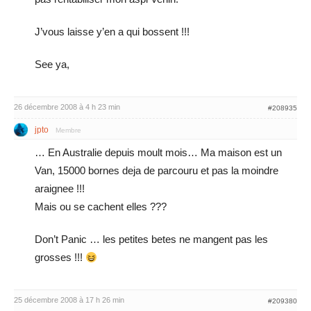
J’vous laisse y’en a qui bossent !!!
See ya,
26 décembre 2008 à 4 h 23 min
#208935
jpto
Membre
… En Australie depuis moult mois… Ma maison est un
Van, 15000 bornes deja de parcouru et pas la moindre
araignee !!!
Mais ou se cachent elles ???
Don’t Panic … les petites betes ne mangent pas les
grosses !!!
25 décembre 2008 à 17 h 26 min
#209380