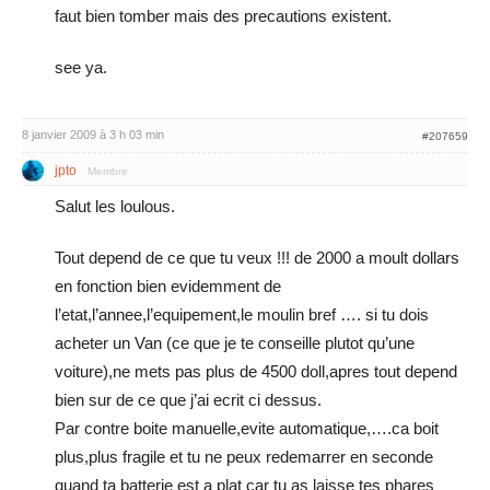
faut bien tomber mais des precautions existent.
see ya.
8 janvier 2009 à 3 h 03 min
#207659
jpto
Membre
Salut les loulous.
Tout depend de ce que tu veux !!! de 2000 a moult dollars
en fonction bien evidemment de
l’etat,l’annee,l’equipement,le moulin bref …. si tu dois
acheter un Van (ce que je te conseille plutot qu’une
voiture),ne mets pas plus de 4500 doll,apres tout depend
bien sur de ce que j’ai ecrit ci dessus.
Par contre boite manuelle,evite automatique,….ca boit
plus,plus fragile et tu ne peux redemarrer en seconde
quand ta batterie est a plat car tu as laisse tes phares