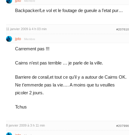
jpto
Membre
Backpacker/Le vol et le foutage de gueule a l’etat pur…
11 janvier 2009 à 4 h 03 min
#207610
jpto
Membre
Carrement pas !!!
Cairns n’est pas terrible … je parle de la ville.
Barriere de corail,et tout ce qu’il y a autour de Cairns OK.
Ne t’emmerde pas la vie…. A moins que tu veuilles
picoler 2 jours.
Tchus
8 janvier 2009 à 3 h 11 min
#207996