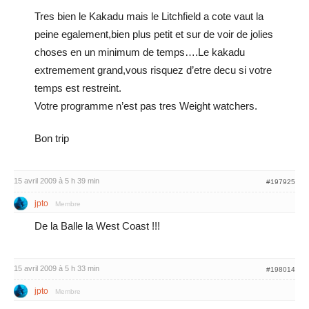
Tres bien le Kakadu mais le Litchfield a cote vaut la
peine egalement,bien plus petit et sur de voir de jolies
choses en un minimum de temps….Le kakadu
extremement grand,vous risquez d’etre decu si votre
temps est restreint.
Votre programme n’est pas tres Weight watchers.
Bon trip
15 avril 2009 à 5 h 39 min
#197925
jpto
Membre
De la Balle la West Coast !!!
15 avril 2009 à 5 h 33 min
#198014
jpto
Membre