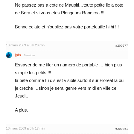
Ne passez pas a cote de Maupiti…toute petite ile a cote
de Bora et si vous etes Plongeurs Rangiroa !!!
Bonne eclate et n’oubliez pas votre portefeuille hi hi !!!
18 mars 2009 à 3 h 20 min
#200677
jpto
Membre
Essayer de me filer un numero de portable … bien plus
simple les petits !!!
la bete comme tu dis est visible surtout sur Floreat la ou
je creche …sinon je serai genre vers midi en ville ce
Jeudi…
A plus.
18 mars 2009 à 3 h 17 min
#200351