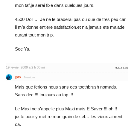
mon taf,je serai fixe dans quelques jours.
4500 Doll … Je ne le braderai pas ou que de tres peu car
il m’a donne entiere satisfaction,et n’a jamais ete malade
durant tout mon trip.
See Ya,
19 février 2009 à 2 h 36 min
#215425
jpto
Membre
Mais que ferions nous sans ces toothbrush nomads.
Sans dec !!! toujours au top !!!
Le Maxi ne s’appelle plus Maxi mais E Saver !!! oh !!
juste pour y mettre mon grain de sel….les vieux aiment
ca.