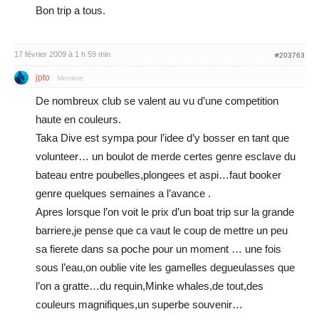
Bon trip a tous.
17 février 2009 à 1 h 59 min
#203763
jpto
Membre
De nombreux club se valent au vu d’une competition
haute en couleurs.
Taka Dive est sympa pour l’idee d’y bosser en tant que
volunteer… un boulot de merde certes genre esclave du
bateau entre poubelles,plongees et aspi…faut booker
genre quelques semaines a l’avance .
Apres lorsque l’on voit le prix d’un boat trip sur la grande
barriere,je pense que ca vaut le coup de mettre un peu
sa fierete dans sa poche pour un moment … une fois
sous l’eau,on oublie vite les gamelles degueulasses que
l’on a gratte…du requin,Minke whales,de tout,des
couleurs magnifiques,un superbe souvenir…