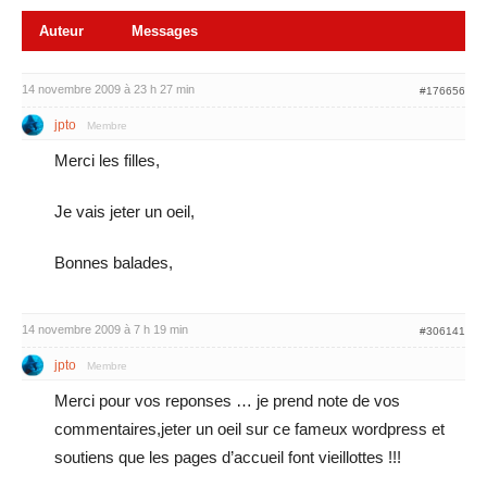
Auteur
Messages
14 novembre 2009 à 23 h 27 min
#176656
jpto
Membre
Merci les filles,
Je vais jeter un oeil,
Bonnes balades,
14 novembre 2009 à 7 h 19 min
#306141
jpto
Membre
Merci pour vos reponses … je prend note de vos
commentaires,jeter un oeil sur ce fameux wordpress et
soutiens que les pages d’accueil font vieillottes !!!