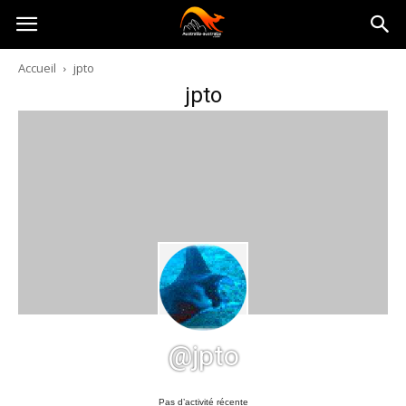
Australia-
Accueil
jpto
jpto
australie.com
@jpto
Pas d’activité récente