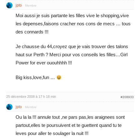
jpto
Membre
Moi aussi je suis partante les filles vive le shopping,vive
les depenses,faisons cracher nos cons de mecs … tous
des connards !!!
Je chausse du 44,croyez que je vais trouver des talons
haut sur Perth ? Merci pour vos conseils les filles…Girl
Power for ever ououhhhh !!!
Big kiss,love,fun …
25 décembre 2008 à 17 h 18 min
#208933
jpto
Membre
Ou la la !!! annule tout ,ne pars pas,les araignees sont
partout,elles te poursuivent et te guettent quand tu te
leves pour aller te soulager la nuit !!!