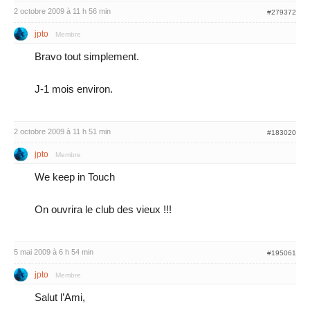
2 octobre 2009 à 11 h 56 min
#279372
jpto
Membre
Bravo tout simplement.
J-1 mois environ.
2 octobre 2009 à 11 h 51 min
#183020
jpto
Membre
We keep in Touch
On ouvrira le club des vieux !!!
5 mai 2009 à 6 h 54 min
#195061
jpto
Membre
Salut l’Ami,