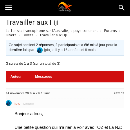
Australia-
Travailler aux Fiji
Le 1er site francophone sur l’Australie, le pays-continent
›
Forums
›
australie.com
Divers
›
Divers
›
Travailler aux Fiji
Ce sujet contient 2 réponses, 2 participants et a été mis à jour pour la
dernière fois par
jpto
, le
il y a 16 années et 8 mois
.
3 sujets de 1 à 3 (sur un total de 3)
Auteur
Messages
14 novembre 2009 à 7 h 10 min
#32153
jpto
Membre
Bonjour a tous,
Une petite question qui n’a rien a voir avec l’OZ et La NZ: