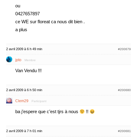
ou
0427657897
ce WE sur floreat ca nous dit bien .
a plus
2 avril 2009 à 6 h 49 min
#200679
jpto
Membre
Van Vendu !!!
2 avril 2009 à 6 h 50 min
#200680
Clem29
Participant
ba j’espere que c’est tjrs à nous
!!
2 avril 2009 à 7 h 01 min
#200681