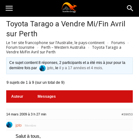
Australia-
Toyota Tarago a Vendre Mi/Fin Avril
sur Perth
australie.com
Le 1er site francophone sur l’Australie, le pays-continent
›
Forums
›
Forum tourisme
›
Perth – Western Australia
›
Toyota Tarago a
Vendre Mi/Fin Avril sur Perth
Ce sujet contient 8 réponses, 2 participants et a été mis à jour pour la
dernière fois par
jpto
, le
il y a 17 années et 4 mois
.
9 sujets de 1 à 9 (sur un total de 9)
Auteur
Messages
14 mars 2009 à 3 h 27 min
#39653
jpto
Membre
Salut à tous,