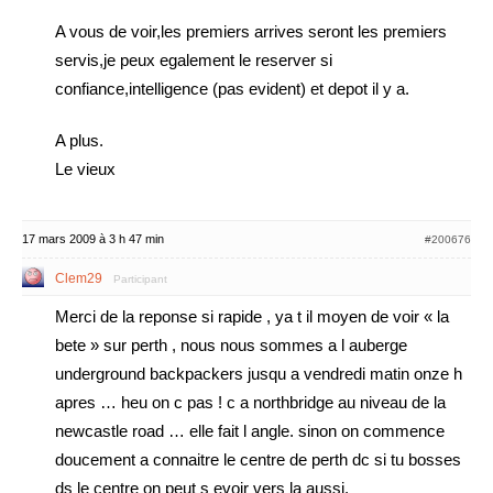
A vous de voir,les premiers arrives seront les premiers
servis,je peux egalement le reserver si
confiance,intelligence (pas evident) et depot il y a.
A plus.
Le vieux
17 mars 2009 à 3 h 47 min
#200676
Clem29
Participant
Merci de la reponse si rapide , ya t il moyen de voir « la
bete » sur perth , nous nous sommes a l auberge
underground backpackers jusqu a vendredi matin onze h
apres … heu on c pas ! c a northbridge au niveau de la
newcastle road … elle fait l angle. sinon on commence
doucement a connaitre le centre de perth dc si tu bosses
ds le centre on peut s evoir vers la aussi.