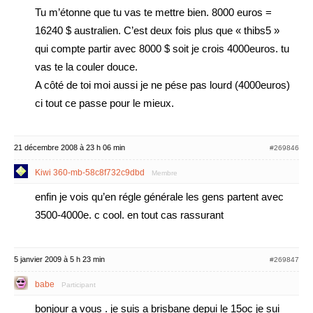
Tu m’étonne que tu vas te mettre bien. 8000 euros =
16240 $ australien. C’est deux fois plus que « thibs5 »
qui compte partir avec 8000 $ soit je crois 4000euros. tu
vas te la couler douce.
A côté de toi moi aussi je ne pése pas lourd (4000euros)
ci tout ce passe pour le mieux.
21 décembre 2008 à 23 h 06 min
#269846
Kiwi 360-mb-58c8f732c9dbd
Membre
enfin je vois qu’en régle générale les gens partent avec
3500-4000e. c cool. en tout cas rassurant
5 janvier 2009 à 5 h 23 min
#269847
babe
Participant
bonjour a vous . je suis a brisbane depui le 15oc je sui