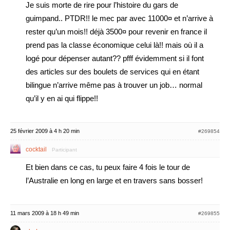
Je suis morte de rire pour l’histoire du gars de
guimpand.. PTDR!! le mec par avec 11000¤ et n’arrive à
rester qu’un mois!! déjà 3500¤ pour revenir en france il
prend pas la classe économique celui là!! mais où il a
logé pour dépenser autant?? pfff évidemment si il font
des articles sur des boulets de services qui en étant
bilingue n’arrive même pas à trouver un job… normal
qu’il y en ai qui flippe!!
25 février 2009 à 4 h 20 min
#269854
cocktail
Participant
Et bien dans ce cas, tu peux faire 4 fois le tour de
l’Australie en long en large et en travers sans bosser!
11 mars 2009 à 18 h 49 min
#269855