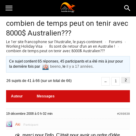
Australia-
combien de temps peut on tenir avec
8000$ Australien???
australie.com
Le 1er site francophone sur l’Australie, le pays-continent
›
Forums
›
Working Holiday Visa
›
Ils sont de retour d’un an en Australie !
›
combien de temps peut on tenir avec 8000$ Australien???
Ce sujet contient 65 réponses, 45 participants et a été mis à jour pour
la dernière fois par
beeno
, le
il y a 17 années
.
2
26 sujets de 41 à 66 (sur un total de 66)
←
1
Auteur
Messages
19 décembre 2008 à 0 h 02 min
#269838
Aki
Participant
ok, merci pour l’info. C’était pour avoir un ordre d’idée.