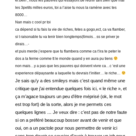
et bein , nous les pauvres qui essayont de reunir tant bien que mal
les 3petits milles euros, toi a l’aise tu nous la ramène avec tes
8000…
Nan mais c cool pr toi
ca dépend si tu fais la vie de riches, fetes a gogo,ect, ca va flamber,
si t raisonable tu va tenir bien longtemps(6mois…ss se priver je
dirais…-
et puis merde j’espere que tu flambera comme ca t’ira te peter le
dos a la ferme comme tt le monde quand y en aura pu tiens
non mais…y a pas que les pauvres qui doivent vivre ca…c ‘est une
experience dépaysante a laquelle tu devrais t’initier… le riche…
Je sais qu’y a des smileys mais c’est quand même une
critique que j’ai entendue quelques fois ici, « le riche », et
ça m’agace toujours un peu d’être méprisé (ok, le mot
est trop fort) de la sorte, alors je me permets ces
quelques lignes … Je veux dire : c’est pas de notre faute
si on a préféré beaucoup bosser avant de venir et que
oui, on a un pactole pour nous permettre de venir ici
sans trop devoir se soucier d’avoir à trouver un job pour