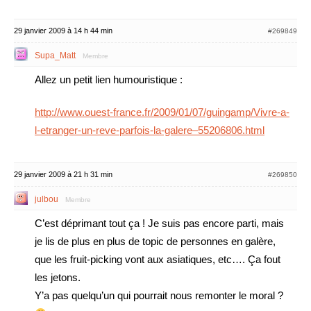
29 janvier 2009 à 14 h 44 min
#269849
Supa_Matt
Membre
Allez un petit lien humouristique :
http://www.ouest-france.fr/2009/01/07/guingamp/Vivre-a-
l-etranger-un-reve-parfois-la-galere–55206806.html
29 janvier 2009 à 21 h 31 min
#269850
julbou
Membre
C’est déprimant tout ça ! Je suis pas encore parti, mais
je lis de plus en plus de topic de personnes en galère,
que les fruit-picking vont aux asiatiques, etc…. Ça fout
les jetons.
Y’a pas quelqu’un qui pourrait nous remonter le moral ?