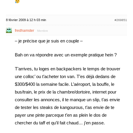
8 février 2009 à 12 h 03 min
#269851
fredhamster
Membre
– je précise que je suis en couple –
Bah on va répondre avec un exemple pratique hein ?
T’arrives, tu loges en backpackers le temps de trouver
une colloc’ ou t’acheter ton van. T’es déjà dedans de
$300/$400 la semaine facile. L’aéroport, la bouffe, le
bus/train, le prix de la chambre/dortoire, internet pour
consulter les annonces, il te manque un slip, t’as envie
de tester les steaks de kangourous, t’as envie de te
payer une pinte parceque t’en as plein le dos de
chercher du taff et qu’il fait chaud… j’en passe.