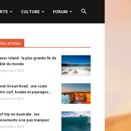
RTE
CULTURE
FORUM
Nos articles
aser Island : la plus grande île de
ble du monde
septembre 2023
eat Ocean Road : une route
tre surf, koalas et paysages...
septembre 2023
rf trip en Australie : les
énements à ne pas manquer
septembre 2023