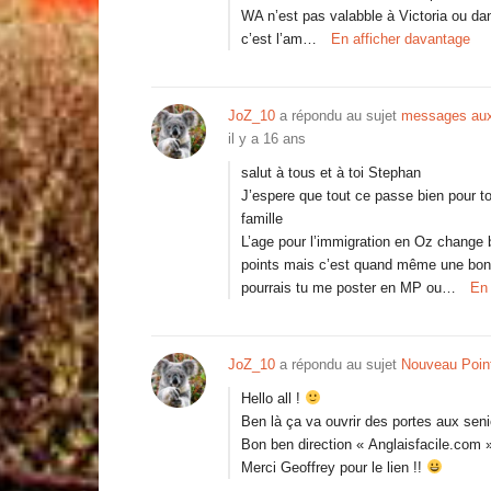
WA n’est pas valabble à Victoria ou da
c’est l’am…
En afficher davantage
JoZ_10
a répondu au sujet
messages aux 
il y a 16 ans
salut à tous et à toi Stephan
J’espere que tout ce passe bien pour toi
famille
L’age pour l’immigration en Oz change b
points mais c’est quand même une bon
pourrais tu me poster en MP ou…
En 
JoZ_10
a répondu au sujet
Nouveau Poin
Hello all !
Ben là ça va ouvrir des portes aux senio
Bon ben direction « Anglaisfacile.com 
Merci Geoffrey pour le lien !!