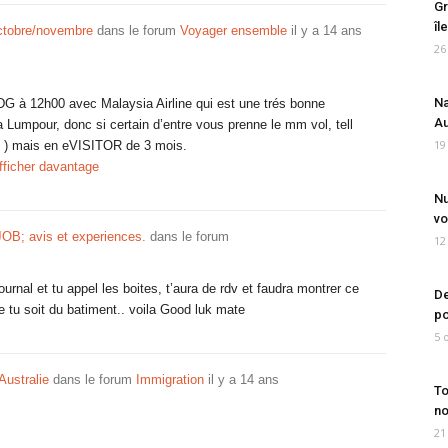
Gr
îl
ctobre/novembre
dans le forum
Voyager ensemble
il y a 14 ans
26
Na
CDG à 12h00 avec Malaysia Airline qui est une trés bonne
Au
 Lumpour, donc si certain d’entre vous prenne le mm vol, tell
19
x ) mais en eVISITOR de 3 mois.
fficher davantage
Nu
vo
JOB; avis et experiences.
dans le forum
12
rnal et tu appel les boites, t’aura de rdv et faudra montrer ce
De
que tu soit du batiment.. voila Good luk mate
po
5 
Australie
dans le forum
Immigration
il y a 14 ans
To
no
21