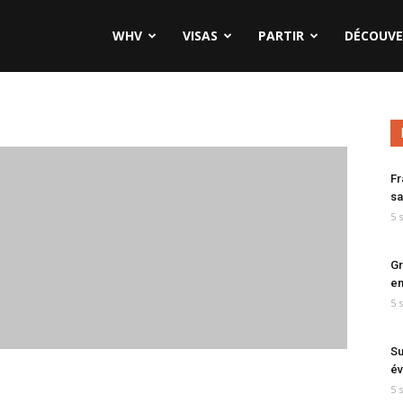
WHV
VISAS
PARTIR
DÉCOUVE
Fr
sa
5 
Gr
en
5 
Su
év
5 