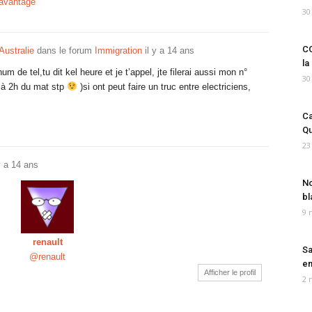
davantage
30
CO
Australie
dans le forum
Immigration
il y a 14 ans
la
de tel,tu dit kel heure et je t’appel, jte filerai aussi mon n°
30
 à 2h du mat stp
)si ont peut faire un truc entre electriciens,
Ca
Qu
23
 y a 14 ans
No
bl
9 
renault
Sa
@renault
em
Afficher le profil
2 