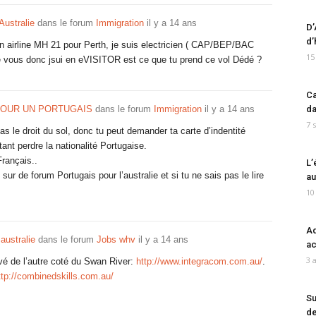
Australie
dans le forum
Immigration
il y a 14 ans
D’
d’
an airline MH 21 pour Perth, je suis electricien ( CAP/BEP/BAC
15
 vous donc jsui en eVISITOR est ce que tu prend ce vol Dédé ?
Ca
POUR UN PORTUGAIS
dans le forum
Immigration
il y a 14 ans
da
7 
as le droit du sol, donc tu peut demander ta carte d’indentité
ant perdre la nationalité Portugaise.
rançais..
L’
ur de forum Portugais pour l’australie et si tu ne sais pas le lire
au
10
Ad
 australie
dans le forum
Jobs whv
il y a 14 ans
ac
3 
é de l’autre coté du Swan River:
http://www.integracom.com.au/
.
ttp://combinedskills.com.au/
Su
de