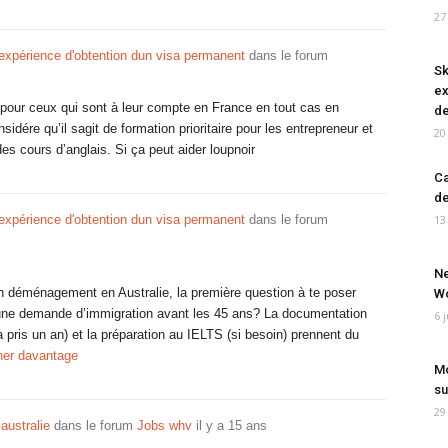
27
expérience d'obtention dun visa permanent
dans le forum
Sk
ex
 pour ceux qui sont à leur compte en France en tout cas en
de
dére qu’il sagit de formation prioritaire pour les entrepreneur et
20
es cours d’anglais. Si ça peut aider loupnoir
Ca
de
expérience d'obtention dun visa permanent
dans le forum
13
Ne
n déménagement en Australie, la première question à te poser
Wo
r une demande d’immigration avant les 45 ans? La documentation
6 
pris un an) et la préparation au IELTS (si besoin) prennent du
her davantage
Mo
su
29
 australie
dans le forum
Jobs whv
il y a 15 ans