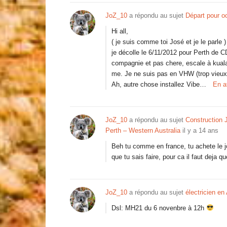
JoZ_10
a répondu au sujet
Départ pour o
Hi all,
( je suis comme toi José et je le parle )
je décolle le 6/11/2012 pour Perth de 
compagnie et pas chere, escale à kuala
me. Je ne suis pas en VHW (trop vieu
Ah, autre chose installez Vibe…
En a
JoZ_10
a répondu au sujet
Construction 
Perth – Western Australia
il y a 14 ans
Beh tu comme en france, tu achete le jou
que tu sais faire, pour ca il faut deja 
JoZ_10
a répondu au sujet
électricien en 
Dsl: MH21 du 6 novenbre à 12h