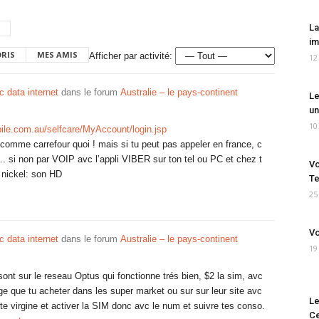
La
im
ORIS
MES AMIS
Afficher par activité:
12
 data internet
dans le forum
Australie – le pays-continent
Le
un
10
bile.com.au/selfcare/MyAccount/login.jsp
omme carrefour quoi ! mais si tu peut pas appeler en france, c
fait.. si non par VOIP avc l’appli VIBER sur ton tel ou PC et chez t
Vo
 nickel: son HD
Te
25
Vo
 data internet
dans le forum
Australie – le pays-continent
19
s sont sur le reseau Optus qui fonctionne trés bien, $2 la sim, avc
e que tu acheter dans les super market ou sur sur leur site avc
Le
ite virgine et activer la SIM donc avc le num et suivre tes conso.
Ce