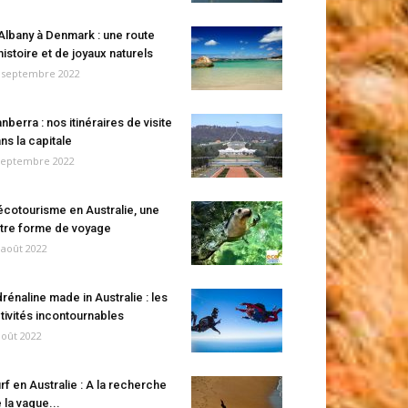
Albany à Denmark : une route
histoire et de joyaux naturels
 septembre 2022
nberra : nos itinéraires de visite
ns la capitale
septembre 2022
écotourisme en Australie, une
tre forme de voyage
 août 2022
rénaline made in Australie : les
tivités incontournables
août 2022
rf en Australie : A la recherche
 la vague...