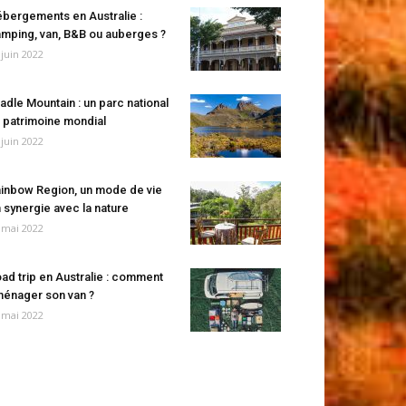
bergements en Australie :
mping, van, B&B ou auberges ?
 juin 2022
adle Mountain : un parc national
 patrimoine mondial
 juin 2022
inbow Region, un mode de vie
 synergie avec la nature
 mai 2022
ad trip en Australie : comment
énager son van ?
 mai 2022