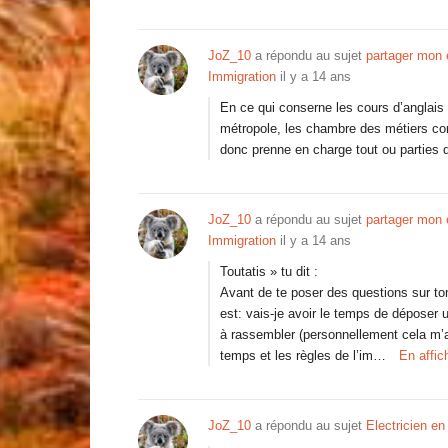
JoZ_10
a répondu au sujet
partager mon 
Immigration
il y a 14 ans
En ce qui conserne les cours d’anglais
métropole, les chambre des métiers consi
donc prenne en charge tout ou parties d
JoZ_10
a répondu au sujet
partager mon 
Immigration
il y a 14 ans
Toutatis » tu dit :
Avant de te poser des questions sur to
est: vais-je avoir le temps de dépose
à rassembler (personnellement cela m’a 
temps et les règles de l’im…
En affic
JoZ_10
a répondu au sujet
Electricien en