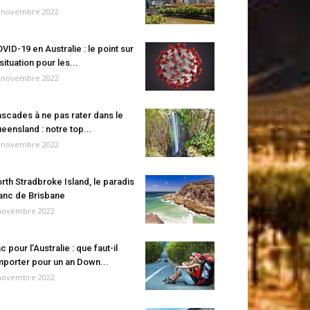
 novembre 2022
VID-19 en Australie : le point sur
 situation pour les...
 novembre 2022
scades à ne pas rater dans le
eensland : notre top...
 novembre 2022
rth Stradbroke Island, le paradis
anc de Brisbane
novembre 2022
c pour l’Australie : que faut-il
porter pour un an Down...
novembre 2022