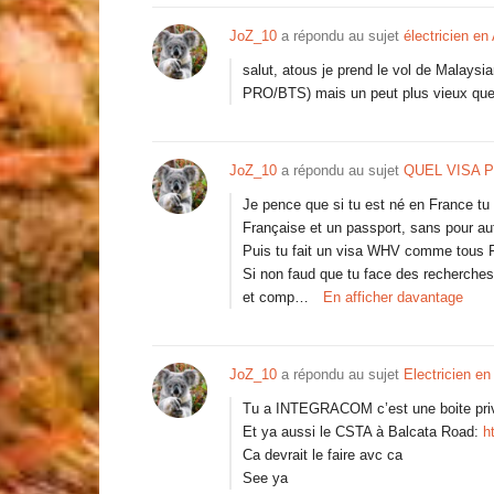
JoZ_10
a répondu au sujet
électricien en 
salut, atous je prend le vol de Malaysi
PRO/BTS) mais un peut plus vieux que
JoZ_10
a répondu au sujet
QUEL VISA 
Je pence que si tu est né en France tu 
Française et un passport, sans pour aut
Puis tu fait un visa WHV comme tous F
Si non faud que tu face des recherches s
et comp…
En afficher davantage
JoZ_10
a répondu au sujet
Electricien en
Tu a INTEGRACOM c’est une boite priv
Et ya aussi le CSTA à Balcata Road:
h
Ca devrait le faire avc ca
See ya