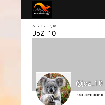
Australia-
Accueil
JoZ_10
australie.com
JoZ_10
@joz_10
Pas d’activité récente