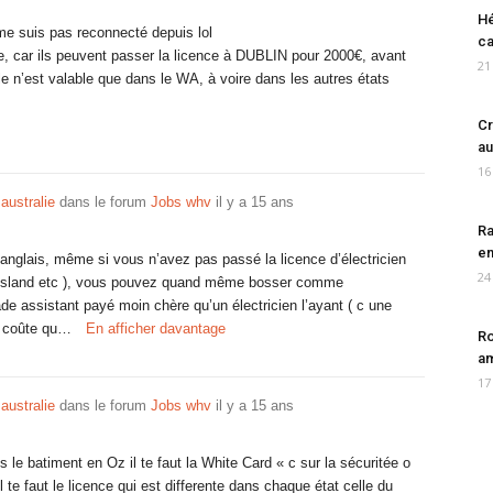
Hé
jme suis pas reconnecté depuis lol
ca
ue, car ils peuvent passer la licence à DUBLIN pour 2000€, avant
21
lle n’est valable que dans le WA, à voire dans les autres états
Cr
au
16
 australie
dans le forum
Jobs whv
il y a 15 ans
Ra
en
nglais, même si vous n’avez pas passé la licence d’électricien
24
eesland etc ), vous pouvez quand même bosser comme
de assistant payé moin chère qu’un électricien l’ayant ( c une
ui coûte qu…
En afficher davantage
Ro
am
17
 australie
dans le forum
Jobs whv
il y a 15 ans
 le batiment en Oz il te faut la White Card « c sur la sécuritée o
il te faut le licence qui est differente dans chaque état celle du