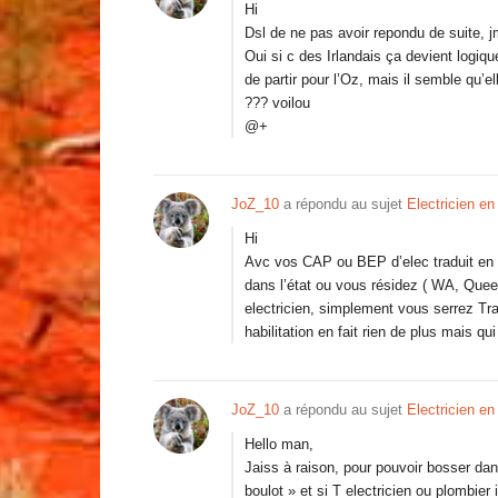
Hi
Dsl de ne pas avoir repondu de suite, 
Oui si c des Irlandais ça devient logiq
de partir pour l’Oz, mais il semble qu’e
??? voilou
@+
JoZ_10
a répondu au sujet
Electricien en
Hi
Avc vos CAP ou BEP d’elec traduit en a
dans l’état ou vous résidez ( WA, Qu
electricien, simplement vous serrez Tra
habilitation en fait rien de plus mais q
JoZ_10
a répondu au sujet
Electricien en
Hello man,
Jaiss à raison, pour pouvoir bosser dans
boulot » et si T electricien ou plombier 