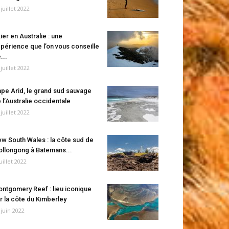
 juillet 2022
ier en Australie : une
périence que l’on vous conseille
...
 juillet 2022
pe Arid, le grand sud sauvage
 l’Australie occidentale
 juillet 2022
w South Wales : la côte sud de
llongong à Batemans...
juillet 2022
ntgomery Reef : lieu iconique
r la côte du Kimberley
 juin 2022