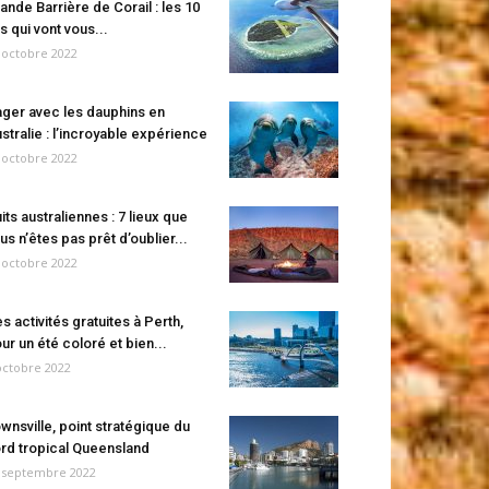
ande Barrière de Corail : les 10
es qui vont vous...
 octobre 2022
ger avec les dauphins en
stralie : l’incroyable expérience
 octobre 2022
its australiennes : 7 lieux que
us n’êtes pas prêt d’oublier...
 octobre 2022
s activités gratuites à Perth,
ur un été coloré et bien...
octobre 2022
wnsville, point stratégique du
rd tropical Queensland
 septembre 2022