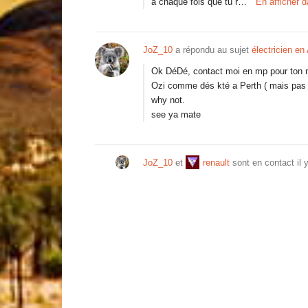
à chaque fois que tu r…
En afficher 
JoZ_10
a répondu au sujet
électricien en 
Ok DéDé, contact moi en mp pour ton num 
Ozi comme dés kté a Perth ( mais pas
why not.
see ya mate
JoZ_10
et
renault
sont en contact
il