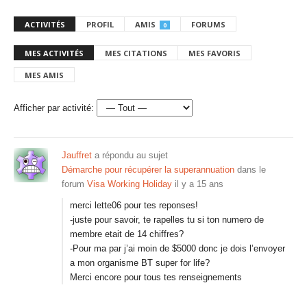
ACTIVITÉS
PROFIL
AMIS
FORUMS
0
MES ACTIVITÉS
MES CITATIONS
MES FAVORIS
MES AMIS
Afficher par activité:
Jauffret
a répondu au sujet
Démarche pour récupérer la superannuation
dans le
forum
Visa Working Holiday
il y a 15 ans
merci lette06 pour tes reponses!
-juste pour savoir, te rapelles tu si ton numero de
membre etait de 14 chiffres?
-Pour ma par j’ai moin de $5000 donc je dois l’envoyer
a mon organisme BT super for life?
Merci encore pour tous tes renseignements