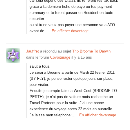
car cela depend des Etats), ils te feront tes tax back
grace a ta derniere fiche de paye ou tes payment
summary et te feront passer en Resident en toute
securiter.
ou si tu ne veux pas payer une personne va a ATO
avant de…
En afficher davantage
Jauffret
a répondu au sujet
Trip Broome To Darwin
dans le forum
Covoiturage
il y a 15 ans
salut a tous,
Je serai a Broome a partir de Mardi 22 fevrier 2011
(BY FLY), je pense rester quelque jours sur place,
pour visiter.
Ensuite je compte faire la West Cost (BROOME TO
PERTH), je n’ai pas de voiture mais recherche un
Travel Partners pour la suite. J’ai une bonne
experience du voyage apres 22 mois en australie.
Je laisse mon telephone:…
En afficher davantage