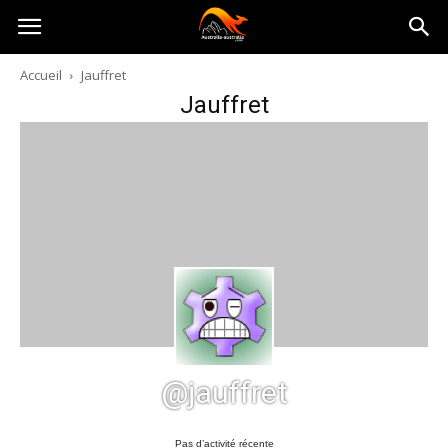
Australia-
Accueil
Jauffret
Jauffret
australie.com
@jauffret
Pas d’activité récente