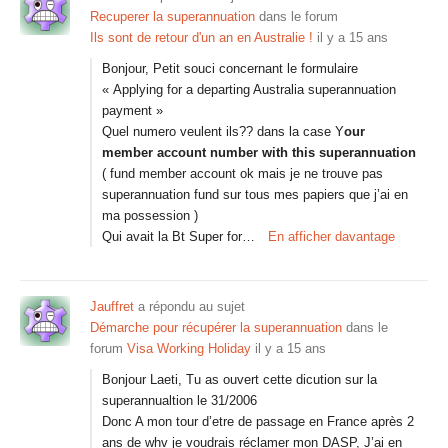
Recuperer la superannuation
dans le forum
Ils sont de retour d'un an en Australie !
il y a 15 ans
Bonjour, Petit souci concernant le formulaire
« Applying for a departing Australia superannuation
payment »
Quel numero veulent ils?? dans la case Y
our
member account number with this superannuation
( fund member account ok mais je ne trouve pas
superannuation fund sur tous mes papiers que j’ai en
ma possession )
Qui avait la Bt Super for…
En afficher davantage
Jauffret
a répondu au sujet
Démarche pour récupérer la superannuation
dans le
forum
Visa Working Holiday
il y a 15 ans
Bonjour Laeti, Tu as ouvert cette dicution sur la
superannualtion le 31/2006
Donc A mon tour d’etre de passage en France après 2
ans de whv je voudrais réclamer mon DASP, J’ai en