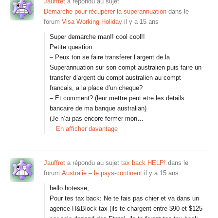
Jauffret
a répondu au sujet
Démarche pour récupérer la superannuation
dans le
forum
Visa Working Holiday
il y a 15 ans
Super demarche man!! cool cool!!
Petite question:
– Peux ton se faire transferer l’argent de la
Superannuation sur son compt australien puis faire un
transfer d’argent du compt australien au compt
francais, a la place d’un cheque?
– Et comment? (leur mettre peut etre les details
bancaire de ma banque australian)
(Je n’ai pas encore fermer mon…
En afficher davantage
Jauffret
a répondu au sujet
tax back HELP!
dans le
forum
Australie – le pays-continent
il y a 15 ans
hello hotesse,
Pour tes tax back: Ne te fais pas chier et va dans un
agence H&Block tax (ils te chargent entre $90 et $125