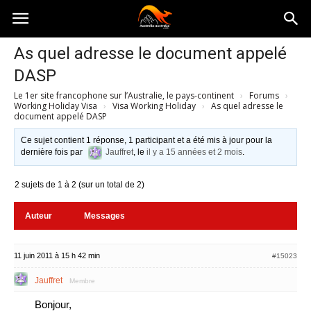
Australia-
As quel adresse le document appelé
DASP
australie.com
Le 1er site francophone sur l’Australie, le pays-continent
›
Forums
›
Working Holiday Visa
›
Visa Working Holiday
›
As quel adresse le
document appelé DASP
Ce sujet contient 1 réponse, 1 participant et a été mis à jour pour la
dernière fois par
Jauffret
, le
il y a 15 années et 2 mois
.
2 sujets de 1 à 2 (sur un total de 2)
Auteur
Messages
11 juin 2011 à 15 h 42 min
#15023
Jauffret
Membre
Bonjour,