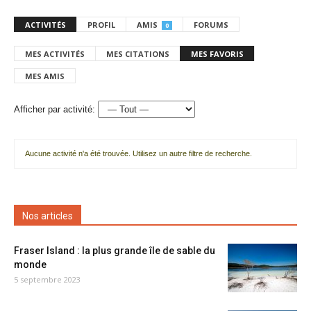
ACTIVITÉS
PROFIL
AMIS
FORUMS
0
MES ACTIVITÉS
MES CITATIONS
MES FAVORIS
MES AMIS
Afficher par activité:
Aucune activité n'a été trouvée. Utilisez un autre filtre de recherche.
Nos articles
Fraser Island : la plus grande île de sable du
monde
5 septembre 2023