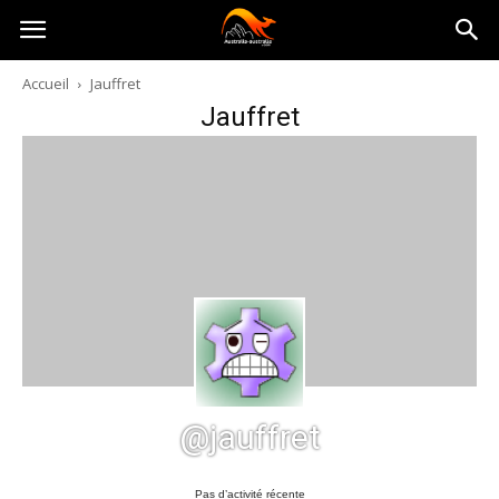
Australia-
Accueil
Jauffret
Jauffret
australie.com
@jauffret
Pas d’activité récente