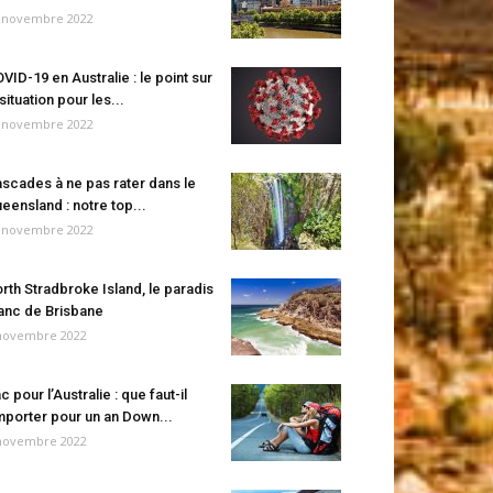
 novembre 2022
VID-19 en Australie : le point sur
 situation pour les...
 novembre 2022
scades à ne pas rater dans le
eensland : notre top...
 novembre 2022
rth Stradbroke Island, le paradis
anc de Brisbane
novembre 2022
c pour l’Australie : que faut-il
porter pour un an Down...
novembre 2022