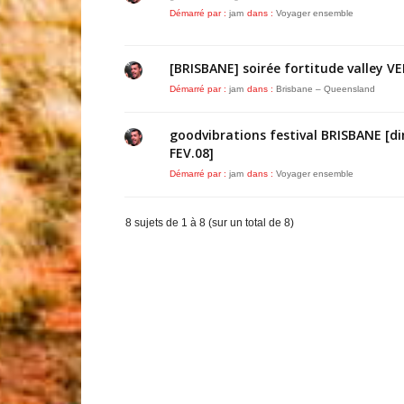
Démarré par :
jam
dans :
Voyager ensemble
[BRISBANE] soirée fortitude valley V
Démarré par :
jam
dans :
Brisbane – Queensland
goodvibrations festival BRISBANE [d
FEV.08]
Démarré par :
jam
dans :
Voyager ensemble
8 sujets de 1 à 8 (sur un total de 8)