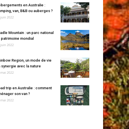
bergements en Australie :
mping, van, B&B ou auberges ?
 juin 2022
adle Mountain : un parc national
 patrimoine mondial
 juin 2022
inbow Region, un mode de vie
 synergie avec la nature
 mai 2022
ad trip en Australie : comment
énager son van ?
 mai 2022