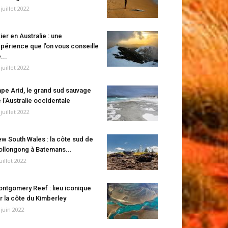
 juillet 2022
ier en Australie : une
périence que l’on vous conseille
...
 juillet 2022
pe Arid, le grand sud sauvage
 l’Australie occidentale
 juillet 2022
w South Wales : la côte sud de
llongong à Batemans...
juillet 2022
ntgomery Reef : lieu iconique
r la côte du Kimberley
 juin 2022