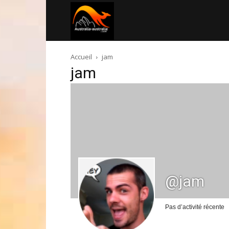
Australia-
Accueil
jam
australie.com
jam
@jam
Pas d’activité récente