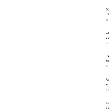
D’
d’
15
Ca
da
7 
L’
au
10
Ad
ac
3 
Su
de