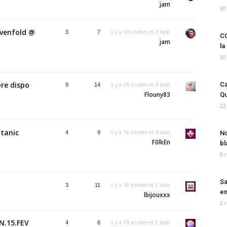
jam
30
evenfold @
il y a 18 années et 3 mois
3
7
CO
jam
la
30
re dispo
Ca
il y a 18 années et 4 mois
9
14
Flouny83
Qu
23
otanic
il y a 18 années et 4 mois
4
9
No
F0lkEn
bl
9 
Sa
il y a 18 années et 5 mois
3
11
em
lbijouxxx
2 
EN.15.FEV
il y a 18 années et 5 mois
4
6