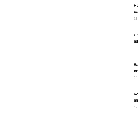
Hé
ca
21
Cr
au
16
Ra
en
24
Ro
am
17