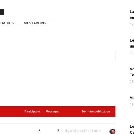
La
im
EMENTS
MES FAVORIS
12
Le
un
10
Vo
Te
25
Vo
19
Participants
Messages
Dernière publication
Le
il y a 18 années et 1 mois
3
7
Ce