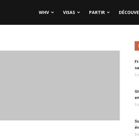
WHV
VISAS
PARTIR
DÉCOUVE
Fr
sa
5 
Gr
en
5 
Su
év
5 