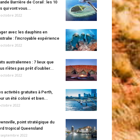
ande Barrière de Corail : les 10
es qui vont vous...
 octobre 2022
ger avec les dauphins en
stralie : l’incroyable expérience
 octobre 2022
its australiennes : 7 lieux que
us n’êtes pas prêt d’oublier...
 octobre 2022
s activités gratuites à Perth,
ur un été coloré et bien...
octobre 2022
wnsville, point stratégique du
rd tropical Queensland
 septembre 2022