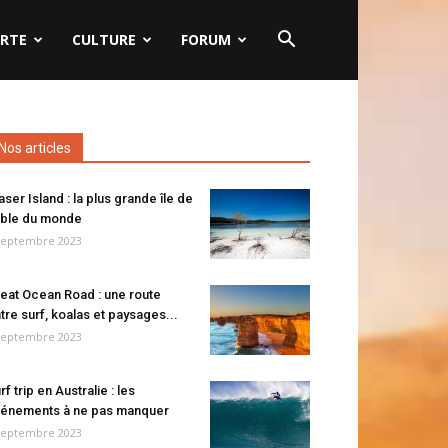
RTE
CULTURE
FORUM
Nos articles
aser Island : la plus grande île de
ble du monde
septembre 2023
eat Ocean Road : une route
tre surf, koalas et paysages...
septembre 2023
rf trip en Australie : les
énements à ne pas manquer
septembre 2023