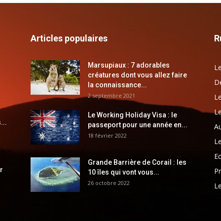
Articles populaires
R
Marsupiaux : 7 adorables
Le
créatures dont vous allez faire
Dé
la connaissance...
2 septembre 2021
Le
Le
Le Working Holiday Visa : le
...
passeport pour une année en...
Au
18 février 2022
Le
E
Grande Barrière de Corail : les
r
Pr
10 îles qui vont vous...
26 octobre 2022
Le