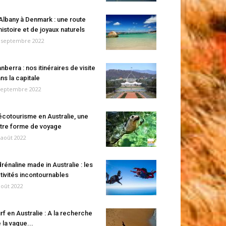
Albany à Denmark : une route
histoire et de joyaux naturels
 septembre 2022
nberra : nos itinéraires de visite
ns la capitale
septembre 2022
écotourisme en Australie, une
tre forme de voyage
 août 2022
rénaline made in Australie : les
tivités incontournables
août 2022
rf en Australie : A la recherche
 la vague...