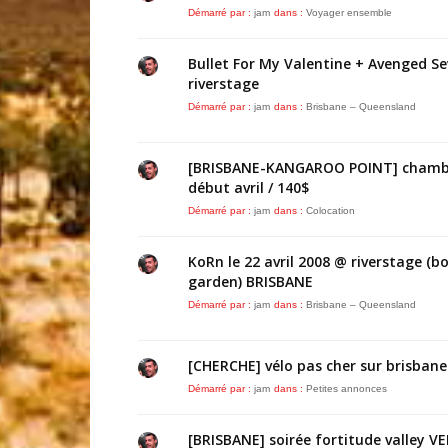
Démarré par :
jam
dans :
Voyager ensemble
Bullet For My Valentine + Avenged S
riverstage
Démarré par :
jam
dans :
Brisbane – Queensland
[BRISBANE-KANGAROO POINT] chamb
début avril / 140$
Démarré par :
jam
dans :
Colocation
KoRn le 22 avril 2008 @ riverstage (b
garden) BRISBANE
Démarré par :
jam
dans :
Brisbane – Queensland
[CHERCHE] vélo pas cher sur brisbane
Démarré par :
jam
dans :
Petites annonces
[BRISBANE] soirée fortitude valley V