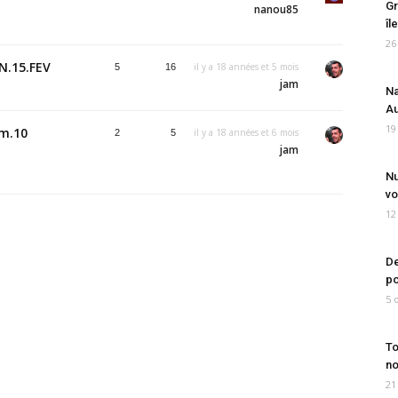
Gr
nanou85
îl
26
EN.15.FEV
il y a 18 années et 5 mois
5
16
jam
Na
Au
19
im.10
il y a 18 années et 6 mois
2
5
jam
Nu
vo
12
De
po
5 
To
no
21