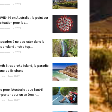
 novembre 2022
VID-19 en Australie : le point sur
 situation pour les...
 novembre 2022
scades à ne pas rater dans le
eensland : notre top...
 novembre 2022
rth Stradbroke Island, le paradis
anc de Brisbane
novembre 2022
c pour l’Australie : que faut-il
porter pour un an Down...
novembre 2022