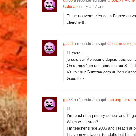
gui38
a répondu au sujet
URGENT – cherch
Colocation
il y a 17 ans
Tu ne trouveras rien de la France ou vr
chercher!!!
gui38
a répondu au sujet
Cherche colocat
Hi there,
je suis sur Melbourne depuis trois sema
On a trouvé en une semaine sur St kilda 
Va voir sur Gumtree.com.au bcp d’anno
Good luck
gui38
a répondu au sujet
Looking for a Fr
Hi,
I’m teacher in primary school and I’ll g
When will it start?
I’m teacher since 2006 and I teach at p
I have never taught to adults but I’m int