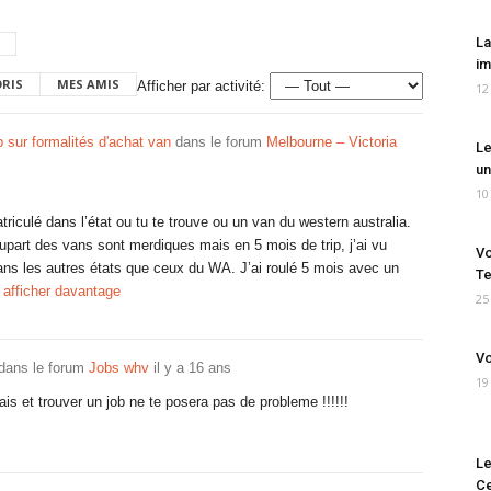
La
im
ORIS
MES AMIS
Afficher par activité:
12
p sur formalités d'achat van
dans le forum
Melbourne – Victoria
Le
un
10
triculé dans l’état ou tu te trouve ou un van du western australia.
upart des vans sont merdiques mais en 5 mois de trip, j’ai vu
Vo
ans les autres états que ceux du WA. J’ai roulé 5 mois avec un
Te
 afficher davantage
25
Vo
dans le forum
Jobs whv
il y a 16 ans
19
lais et trouver un job ne te posera pas de probleme !!!!!!
Le
Ce