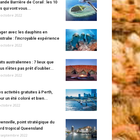
ande Barrière de Corail : les 10
es qui vont vous...
 octobre 2022
ger avec les dauphins en
stralie : l’incroyable expérience
 octobre 2022
its australiennes : 7 lieux que
us n’êtes pas prêt d’oublier...
 octobre 2022
s activités gratuites à Perth,
ur un été coloré et bien...
octobre 2022
wnsville, point stratégique du
rd tropical Queensland
 septembre 2022