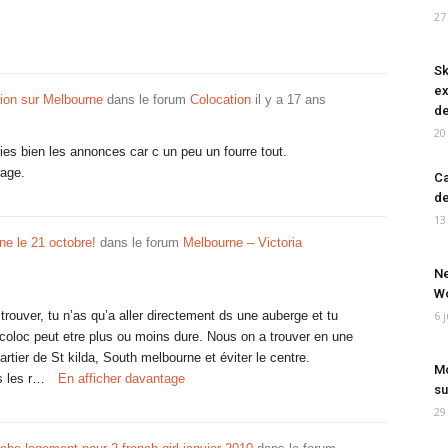
27
Sk
ex
ion sur Melbourne
dans le forum
Colocation
il y a 17 ans
de
20
ries bien les annonces car c un peu un fourre tout.
rage.
Ca
de
13
ne le 21 octobre!
dans le forum
Melbourne – Victoria
Ne
Wo
trouver, tu n’as qu’a aller directement ds une auberge et tu
6 
oloc peut etre plus ou moins dure. Nous on a trouver en une
rtier de St kilda, South melbourne et éviter le centre.
Mo
us les r…
En afficher davantage
su
29