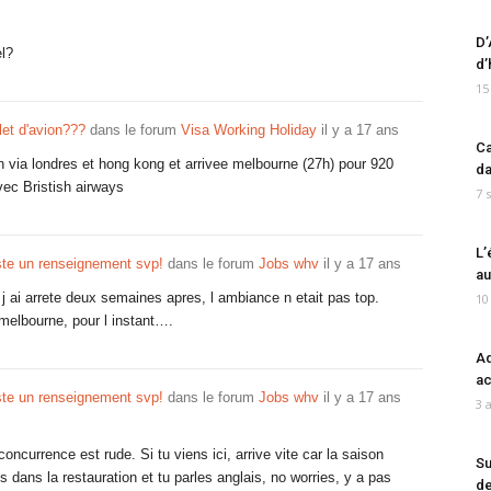
D’
el?
d’
15
llet d'avion???
dans le forum
Visa Working Holiday
il y a 17 ans
Ca
n via londres et hong kong et arrivee melbourne (27h) pour 920
da
vec Bristish airways
7 
L’
uste un renseignement svp!
dans le forum
Jobs whv
il y a 17 ans
au
 j ai arrete deux semaines apres, l ambiance n etait pas top.
10
 melbourne, pour l instant….
Ad
ac
uste un renseignement svp!
dans le forum
Jobs whv
il y a 17 ans
3 
oncurrence est rude. Si tu viens ici, arrive vite car la saison
Su
s dans la restauration et tu parles anglais, no worries, y a pas
de