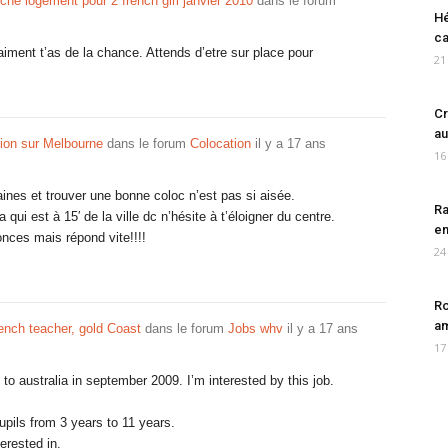
e logement pour 2 french girl janvier 2010
dans le forum
Hé
ca
aiment t’as de la chance. Attends d’etre sur place pour
21
Cr
au
ion sur Melbourne
dans le forum
Colocation
il y a 17 ans
16
ines et trouver une bonne coloc n’est pas si aisée.
Ra
qui est à 15′ de la ville dc n’hésite à t’éloigner du centre.
en
nces mais répond vite!!!!
24
Ro
am
ench teacher, gold Coast
dans le forum
Jobs whv
il y a 17 ans
17
o to australia in september 2009. I’m interested by this job.
upils from 3 years to 11 years.
erested in.