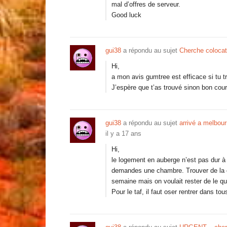
mal d’offres de serveur.
Good luck
gui38
a répondu au sujet
Cherche colocat
Hi,
a mon avis gumtree est efficace si tu t
J’espère que t’as trouvé sinon bon cou
gui38
a répondu au sujet
arrivé a melbour
il y a 17 ans
Hi,
le logement en auberge n’est pas dur à 
demandes une chambre. Trouver de la c
semaine mais on voulait rester de le qua
Pour le taf, il faut oser rentrer dans to