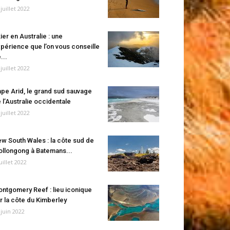
 juillet 2022
ier en Australie : une
périence que l’on vous conseille
...
 juillet 2022
pe Arid, le grand sud sauvage
 l’Australie occidentale
 juillet 2022
w South Wales : la côte sud de
llongong à Batemans...
juillet 2022
ntgomery Reef : lieu iconique
r la côte du Kimberley
 juin 2022