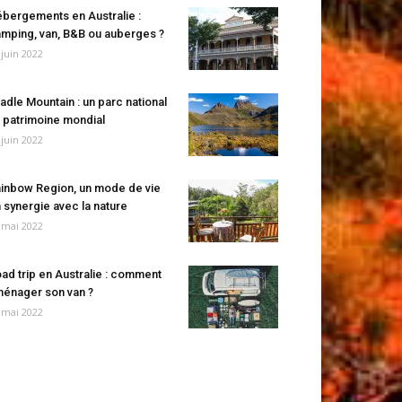
bergements en Australie :
mping, van, B&B ou auberges ?
 juin 2022
adle Mountain : un parc national
 patrimoine mondial
 juin 2022
inbow Region, un mode de vie
 synergie avec la nature
 mai 2022
ad trip en Australie : comment
énager son van ?
 mai 2022