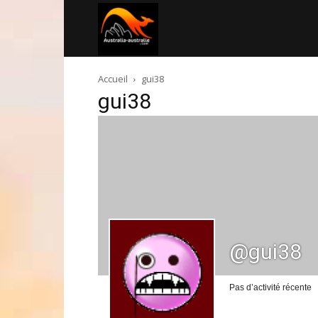
Australia-
Accueil
gui38
australie.com
gui38
@gui38
Pas d’activité récente