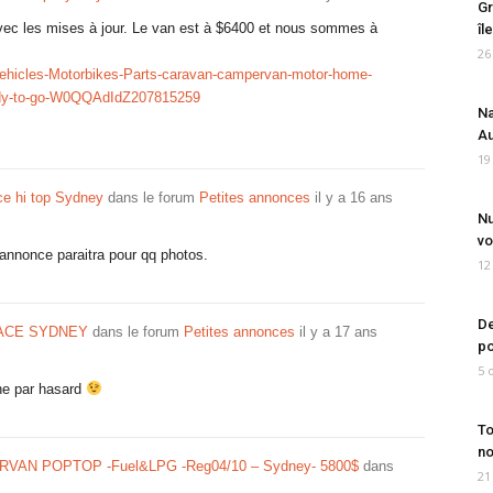
Gr
avec les mises à jour. Le van est à $6400 et nous sommes à
îl
26
Vehicles-Motorbikes-Parts-caravan-campervan-motor-home-
ady-to-go-W0QQAdIdZ207815259
Na
Au
19
ce hi top Sydney
dans le forum
Petites annonces
il y a 16 ans
Nu
vo
annonce paraitra pour qq photos.
12
De
HIACE SYDNEY
dans le forum
Petites annonces
il y a 17 ans
po
5 
ne par hasard
To
no
VAN POPTOP -Fuel&LPG -Reg04/10 – Sydney- 5800$
dans
21