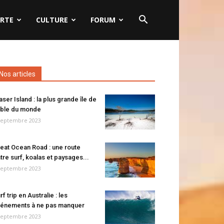
RTE
CULTURE
FORUM
Nos articles
aser Island : la plus grande île de
ble du monde
septembre 2023
eat Ocean Road : une route
tre surf, koalas et paysages...
septembre 2023
rf trip en Australie : les
énements à ne pas manquer
septembre 2023