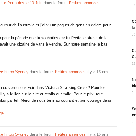
ur Perth dès le 10 Juin
dans le forum
Petites annonces
30
CO
utour de l’australie et j’ai vu un paquet de gens en galère pour
la
30
 pour la période que tu souhaites car tu t’évite le stress de la
 avait une dizaine de vans à vendre. Sur notre semaine la bas,
Ca
Qu
23
ce hi top Sydney
dans le forum
Petites annonces
il y a 16 ans
No
bl
a ou venir nous voir dans Victoria St a King Cross? Pour les
9 
y a le lien sur le site australia australie. Pour le prix, tout
plus par tel. Merci de nous tenir au courant et bon courage dans
Sa
ge
em
2 
ce hi top Sydney
dans le forum
Petites annonces
il y a 16 ans