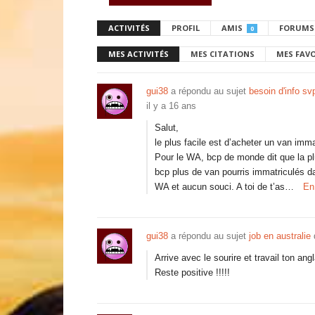
ACTIVITÉS
PROFIL
AMIS
FORUMS
0
MES ACTIVITÉS
MES CITATIONS
MES FAV
gui38
a répondu au sujet
besoin d'info sv
il y a 16 ans
Salut,
le plus facile est d’acheter un van imma
Pour le WA, bcp de monde dit que la pl
bcp plus de van pourris immatriculés d
WA et aucun souci. A toi de t’as…
En
gui38
a répondu au sujet
job en australie
Arrive avec le sourire et travail ton ang
Reste positive !!!!!