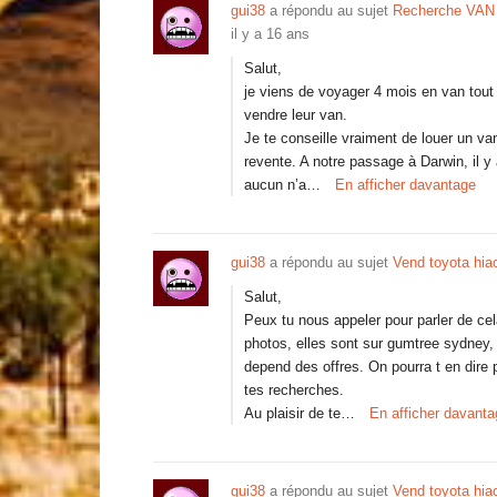
gui38
a répondu au sujet
Recherche VAN s
il y a 16 ans
Salut,
je viens de voyager 4 mois en van tout a
vendre leur van.
Je te conseille vraiment de louer un van
revente. A notre passage à Darwin, il y
aucun n’a…
En afficher davantage
gui38
a répondu au sujet
Vend toyota hia
Salut,
Peux tu nous appeler pour parler de cel
photos, elles sont sur gumtree sydney, il 
depend des offres. On pourra t en dire 
tes recherches.
Au plaisir de te…
En afficher davanta
gui38
a répondu au sujet
Vend toyota hia