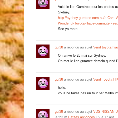
Voici le lien Gumtree pour les photos 
Sydney.
http://sydney.gumtree.com.au/c-Cars-
Wonderful-Toyota-Hiace-commuter-re
See ya mate!
gui38
a répondu au sujet
Vend toyota hia
On arrive le 28 mai sur Sydney.
On met le lien gumtree demain quand l’
gui38
a répondu au sujet
Vend Toyota 
hello,
vous ne faites pas un tour par Melbour
gui38
a répondu au sujet
VDS NISSAN UR
le forum
Petites annonces
il y a 17 ans