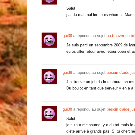
Salut,
j ai du mal mal lire mais where is Marc
gui38
a répondu au sujet
ou trouver un bi
Je suis parti en septembre 2009 de lyo
euros aller retour avec retour open et a
gui38
a répondu au sujet
besoin d'aide j
J ai trouve un job ds la restauration ms
Du boulot en tant que serveur y en a a
gui38
a répondu au sujet
besoin d'aide j
Salut,
je suis a melbourne, y a du taf mais la c
d’été arrive à grands pas. Si tu cherche