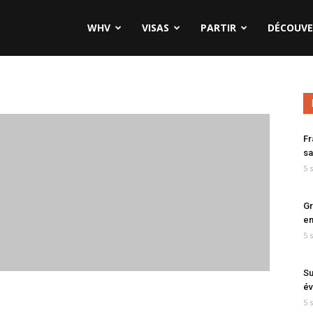
WHV
VISAS
PARTIR
DÉCOUVE
Fr
sa
5 
Gr
en
5 
Su
év
5 