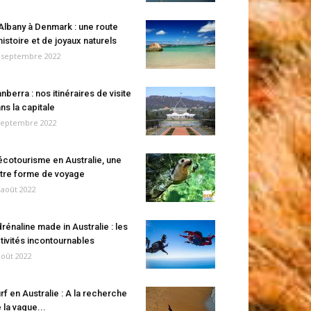
Albany à Denmark : une route
histoire et de joyaux naturels
 septembre 2022
nberra : nos itinéraires de visite
ns la capitale
septembre 2022
écotourisme en Australie, une
tre forme de voyage
 août 2022
rénaline made in Australie : les
tivités incontournables
août 2022
rf en Australie : A la recherche
 la vague...