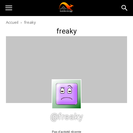
Australia-
Accueil
freaky
freaky
australie.com
@freaky
Pas d’activité récente