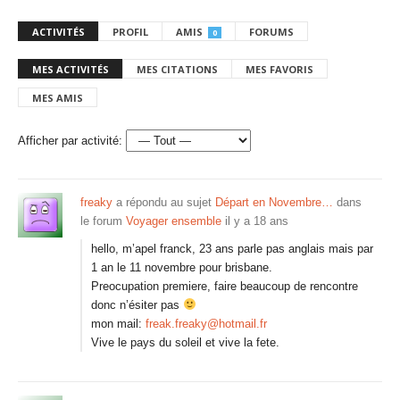
ACTIVITÉS
PROFIL
AMIS
FORUMS
0
MES ACTIVITÉS
MES CITATIONS
MES FAVORIS
MES AMIS
Afficher par activité:
freaky
a répondu au sujet
Départ en Novembre…
dans
le forum
Voyager ensemble
il y a 18 ans
hello, m’apel franck, 23 ans parle pas anglais mais par
1 an le 11 novembre pour brisbane.
Preocupation premiere, faire beaucoup de rencontre
donc n’ésiter pas
mon mail:
freak.freaky@hotmail.fr
Vive le pays du soleil et vive la fete.