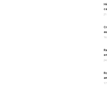
Hé
ca
21
Cr
au
16
Ra
en
24
Ro
am
17