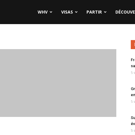
WHV
VISAS
PARTIR
DÉCOUVE
Fr
sa
5 
Gr
en
5 
Su
év
5 