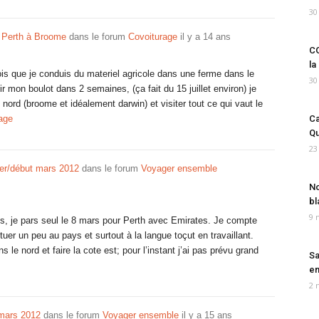
30
e Perth à Broome
dans le forum
Covoiturage
il y a 14 ans
CO
la
mois que je conduis du materiel agricole dans une ferme dans le
30
r mon boulot dans 2 semaines, (ça fait du 15 juillet environ) je
ord (broome et idéalement darwin) et visiter tout ce qui vaut le
age
Ca
Qu
23
rier/début mars 2012
dans le forum
Voyager ensemble
No
bl
9 
s, je pars seul le 8 mars pour Perth avec Emirates. Je compte
uer un peu au pays et surtout à la langue toçut en travaillant.
 le nord et faire la cote est; pour l’instant j’ai pas prévu grand
Sa
em
2 
/mars 2012
dans le forum
Voyager ensemble
il y a 15 ans