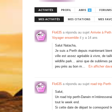
ACTIVITÉS
PROFIL
AMIS
FORUMS
0
MES ACTIVITÉS
MES CITATIONS
MES FAV
Flo635
a répondu au sujet
Arrivée à Peth 
Voyager ensemble
il y a 14 ans
Salut Natacha,
Je suis a Perth depuis maintenant bien
ville est assez agréable à vivre, de ta
wildlife park… ainsi que de sublimes pa
peu près au bon m…
En afficher dav
Flo635
a répondu au sujet
road trip Perth
Salut,
Un road trip perth-Darwin m’intéresserait
tout le week end.
Si cette date de départ te correspond 