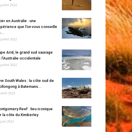
 juillet 2022
ier en Australie : une
périence que l’on vous conseille
...
 juillet 2022
pe Arid, le grand sud sauvage
 l’Australie occidentale
 juillet 2022
w South Wales : la côte sud de
llongong à Batemans...
juillet 2022
ntgomery Reef : lieu iconique
r la côte du Kimberley
 juin 2022