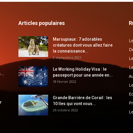
Articles populaires
R
Marsupiaux : 7 adorables
Le
créatures dont vous allez faire
Dé
la connaissance...
2 septembre 2021
Le
Le
Le Working Holiday Visa : le
...
passeport pour une année en...
Au
18 février 2022
Le
E
Grande Barrière de Corail : les
r
Pr
10 îles qui vont vous...
26 octobre 2022
Le