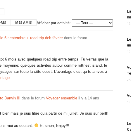
La
im
ORIS
MES AMIS
Afficher par activité:
12
le 5 septembre + road trip deb février
dans le forum
Le
un
10
tot 6 mois avec quelques road trip entre temps. Tu verras que la
ille moyenne; quelques activités autour comme rottnest island, le
Vo
ysages sur toute la côte ouest. L’avantage c’est qu tu arrives à
Te
antage
25
Vo
 to Darwin !!!
dans le forum
Voyager ensemble
il y a 14 ans
19
 bien mais je suis libre qu’à partir de mi juillet. Je suis sur perth
Le
tiens moi au courant.
Et sinon, Enjoy!!!
Ce