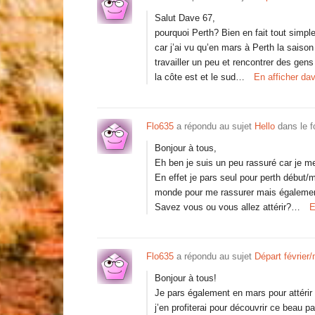
Salut Dave 67,
pourquoi Perth? Bien en fait tout simp
car j’ai vu qu’en mars à Perth la saiso
travailler un peu et rencontrer des gens
la côte est et le sud…
En afficher da
Flo635
a répondu au sujet
Hello
dans le 
Bonjour à tous,
Eh ben je suis un peu rassuré car je m
En effet je pars seul pour perth début/m
monde pour me rassurer mais également 
Savez vous ou vous allez attérir?…
E
Flo635
a répondu au sujet
Départ février
Bonjour à tous!
Je pars également en mars pour attérir 
j’en profiterai pour découvrir ce beau p