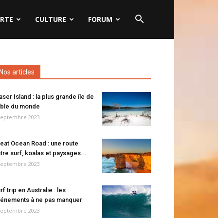
RTE
CULTURE
FORUM
Nos articles
aser Island : la plus grande île de
ble du monde
septembre 2023
eat Ocean Road : une route
tre surf, koalas et paysages...
septembre 2023
rf trip en Australie : les
énements à ne pas manquer
septembre 2023