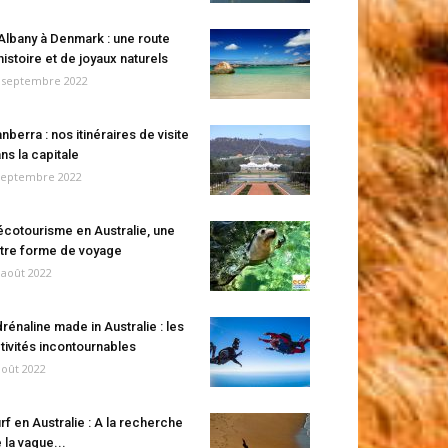
Albany à Denmark : une route
histoire et de joyaux naturels
 septembre 2022
nberra : nos itinéraires de visite
ns la capitale
septembre 2022
écotourisme en Australie, une
tre forme de voyage
 août 2022
rénaline made in Australie : les
tivités incontournables
août 2022
rf en Australie : A la recherche
 la vague...