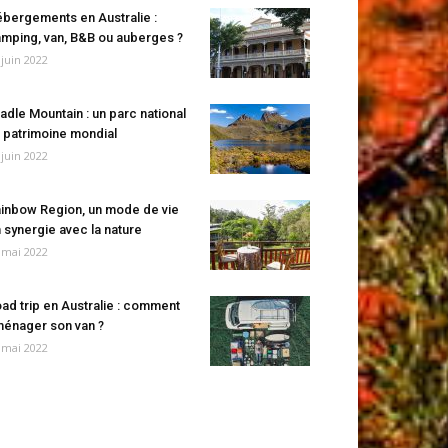
bergements en Australie :
mping, van, B&B ou auberges ?
 juin 2022
adle Mountain : un parc national
 patrimoine mondial
 juin 2022
inbow Region, un mode de vie
 synergie avec la nature
 mai 2022
ad trip en Australie : comment
énager son van ?
 mai 2022