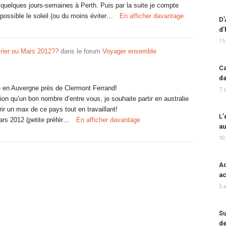
quelques jours-semaines à Perth. Puis par la suite je compte
u possible le soleil (ou du moins éviter…
En afficher davantage
D’
d’
15
rvrier ou Mars 2012??
dans le forum
Voyager ensemble
Ca
da
ite en Auvergne près de Clermont Ferrand!
7 
n qu’un bon nombre d’entre vous, je souhaite partir en australie
r un max de ce pays tout en travaillant!
L’
ars 2012 (petite préfér…
En afficher davantage
au
10
Ad
ac
3 
Su
de