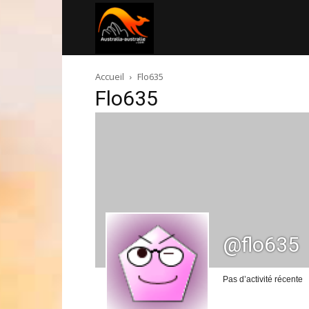
Australia-
Accueil
Flo635
australie.com
Flo635
@flo635
Pas d’activité récente