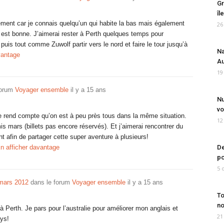
Gr
îl
lement car je connais quelqu’un qui habite la bas mais également
26
n est bonne. J’aimerai rester à Perth quelques temps pour
 puis tout comme Zuwolf partir vers le nord et faire le tour jusqu’à
Na
vantage
Au
19
forum
Voyager ensemble
il y a 15 ans
Nu
vo
e rend compte qu’on est à peu près tous dans la même situation.
12
is mars (billets pas encore réservés). Et j’aimerai rencontrer du
afin de partager cette super aventure à plusieurs!
n afficher davantage
De
po
5 
/mars 2012
dans le forum
Voyager ensemble
il y a 15 ans
To
no
à Perth. Je pars pour l’australie pour améliorer mon anglais et
21
ays!