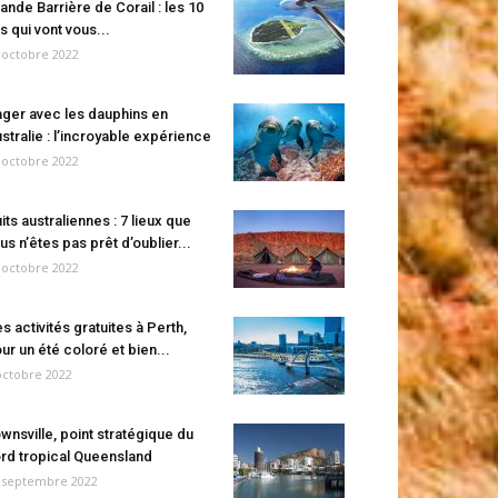
ande Barrière de Corail : les 10
es qui vont vous...
 octobre 2022
ger avec les dauphins en
stralie : l’incroyable expérience
 octobre 2022
its australiennes : 7 lieux que
us n’êtes pas prêt d’oublier...
 octobre 2022
s activités gratuites à Perth,
ur un été coloré et bien...
octobre 2022
wnsville, point stratégique du
rd tropical Queensland
 septembre 2022