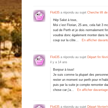
Flo635
a répondu au sujet
Cherche lift d
Hép Salut à tous,
Moi c’est Florian, 25 ans, cela fait 3 
sud de Perth et je dois normalement fini
voudrai donc également monter dans le n
coup sur la côte…
En afficher davant
Flo635
a répondu au sujet
Départ fin fév
il y a 14 ans
Bonjour à tous!
Je suis comme la plupart des personne
rester un moment sur perth pour m’habit
puis par la suite je compte remonter dans
chose car j’a…
En afficher davantage
Flo635
a répondu au sujet
Départ février