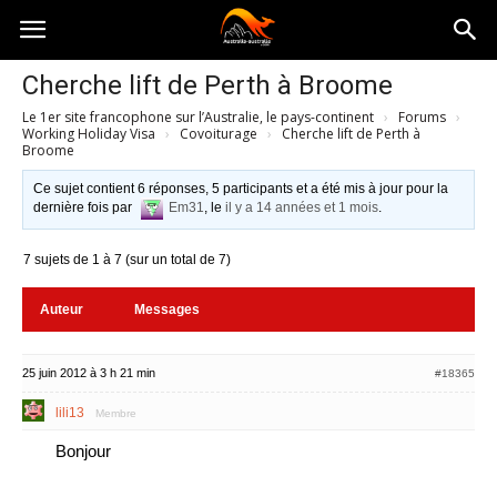
Australia-
Cherche lift de Perth à Broome
Le 1er site francophone sur l’Australie, le pays-continent
›
Forums
›
australie.com
Working Holiday Visa
›
Covoiturage
›
Cherche lift de Perth à
Broome
Ce sujet contient 6 réponses, 5 participants et a été mis à jour pour la
dernière fois par
Em31
, le
il y a 14 années et 1 mois
.
7 sujets de 1 à 7 (sur un total de 7)
Auteur
Messages
25 juin 2012 à 3 h 21 min
#18365
lili13
Membre
Bonjour