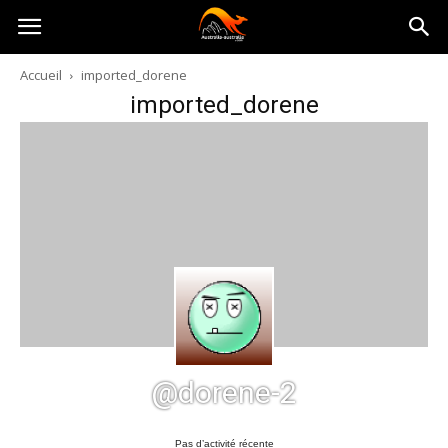
Australia-
Accueil
imported_dorene
imported_dorene
australie.com
@dorene-2
Pas d’activité récente