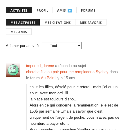
ACTIVITÉS
PROFIL
AMIS
FORUMS
0
MES ACTIVITÉS
MES CITATIONS
MES FAVORIS
MES AMIS
Afficher par activité:
imported_dorene
a répondu au sujet
cherche fille au pair pour me remplacer a Sydney
dans
le forum
Au Pair
il y a 15 ans
salut les filles, désolé pour le retard…mais j’ai eu un
souci avec mon ordi !!!
la place est toujours dispo…
Alors en ce qui concerne la rémuneration, elle est de
150$ par semaine…mais a savoir que c’est
uniquement de l’argent de poche, vous n’avez pas de
nourriture a payer etc…
Pour repondre a ta question Synthia, je n’aie pas vr…