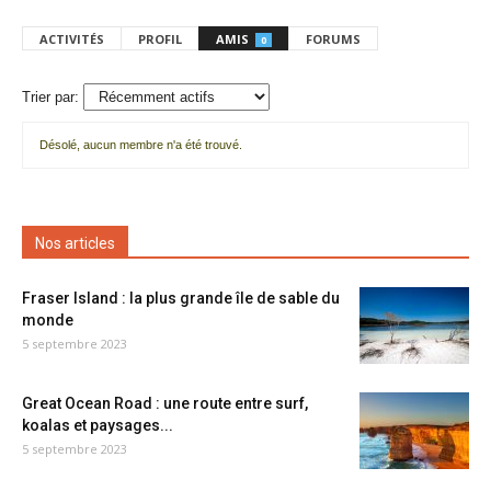
ACTIVITÉS
PROFIL
AMIS
FORUMS
0
Trier par:
Désolé, aucun membre n'a été trouvé.
Mes
amis
Nos articles
Fraser Island : la plus grande île de sable du
monde
5 septembre 2023
Great Ocean Road : une route entre surf,
koalas et paysages...
5 septembre 2023