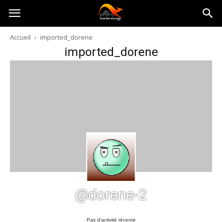
Australia-
Accueil
imported_dorene
imported_dorene
australie.com
@dorene-2
Pas d’activité récente