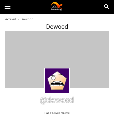
Australia-
Accueil
Dewood
Dewood
australie.com
@dewood
Pas d’activité récente