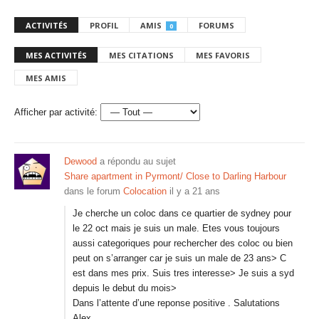
ACTIVITÉS
PROFIL
AMIS
FORUMS
0
MES ACTIVITÉS
MES CITATIONS
MES FAVORIS
MES AMIS
Afficher par activité:
Dewood
a répondu au sujet
Share apartment in Pyrmont/ Close to Darling Harbour
dans le forum
Colocation
il y a 21 ans
Je cherche un coloc dans ce quartier de sydney pour
le 22 oct mais je suis un male. Etes vous toujours
aussi categoriques pour rechercher des coloc ou bien
peut on s’arranger car je suis un male de 23 ans> C
est dans mes prix. Suis tres interesse> Je suis a syd
depuis le debut du mois>
Dans l’attente d’une reponse positive . Salutations
Alex