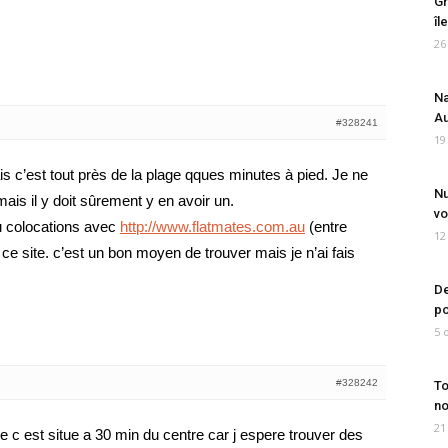
Gr
îl
26
Na
Au
#328241
19
s c’est tout près de la plage qques minutes à pied. Je ne
Nu
mais il y doit sûrement y en avoir un.
vo
u colocations avec
http://www.flatmates.com.au
(entre
12
r ce site. c’est un bon moyen de trouver mais je n’ai fais
De
po
5 
#328242
To
no
21
 est situe a 30 min du centre car j espere trouver des