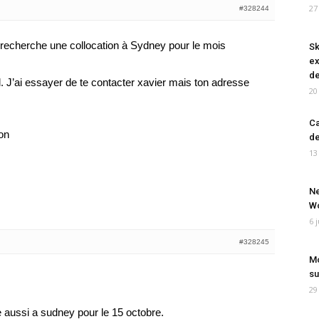
27
#328244
e recherche une collocation à Sydney pour le mois
Sk
ex
de
. J’ai essayer de te contacter xavier mais ton adresse
20
Ca
ion
de
13
Ne
Wo
6 
#328245
Mo
su
29
aussi a sudney pour le 15 octobre.