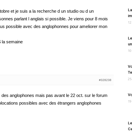
La
tobre et je suis a la recherche d un studio ou d un
im
nnes parlant l anglais si possible. Je viens pour 8 mois
12
e plus possible avec des anglophonnes pour ameliorer mon
Le
$ la semaine
un
10
Vo
Te
25
#328238
Vo
c des anglophones mais pas avant le 22 oct. sur le forum
19
 colocations possibles avec des étrangers anglophones
Le
Ce