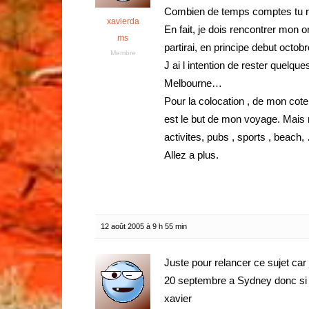
Combien de temps comptes tu re
xavierda
En fait, je dois rencontrer mon o
ms
partirai, en principe debut octobr
Membre
J ai l intention de rester quelqu
Melbourne…
Pour la colocation , de mon cote
est le but de mon voyage. Mais r
activites, pubs , sports , beach,
Allez a plus.
12 août 2005 à 9 h 55 min
Juste pour relancer ce sujet car
20 septembre a Sydney donc si qq
xavier