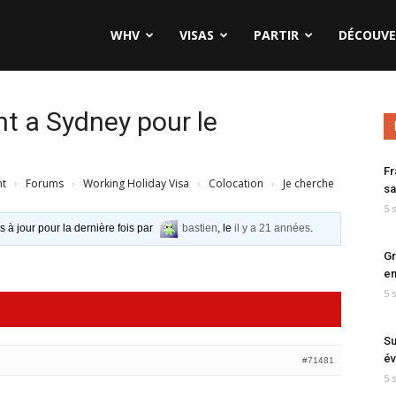
WHV
VISAS
PARTIR
DÉCOUVE
t a Sydney pour le
Fr
nt
›
Forums
›
Working Holiday Visa
›
Colocation
›
Je cherche
sa
5 
s à jour pour la dernière fois par
bastien
, le
il y a 21 années
.
Gr
en
5 
Su
év
#71481
5 