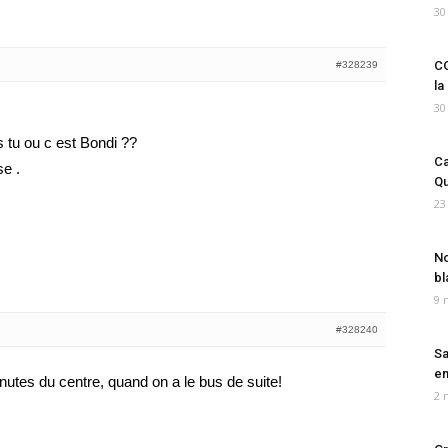
30
CO
#328239
la
30
 tu ou c est Bondi ??
Ca
se .
Qu
23
No
bl
9 
#328240
Sa
em
utes du centre, quand on a le bus de suite!
2 