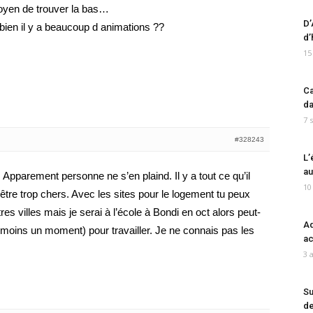
 moyen de trouver la bas…
D’
u bien il y a beaucoup d animations ??
d’
15
Ca
da
7 
#328243
L’
au
 Apparement personne ne s’en plaind. Il y a tout ce qu’il
10
 être trop chers. Avec les sites pour le logement tu peux
tres villes mais je serai à l’école à Bondi en oct alors peut-
Ad
au moins un moment) pour travailler. Je ne connais pas les
ac
3 
Su
de