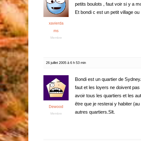
petits boulots , faut voir si y a
Et bondi c est un petit village o
xavierda
ms
Membre
26 juillet 2005 à 6 h 53 min
Bondi est un quartier de Sydney.
faut et les loyers ne doivent pas
avoir tous les quartiers et les au
être que je resterai y habiter (
Dewood
autres quartiers.Slt.
Membre