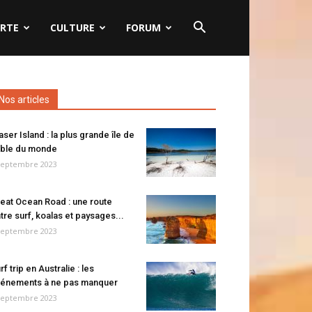
RTE
CULTURE
FORUM
Nos articles
aser Island : la plus grande île de
ble du monde
septembre 2023
eat Ocean Road : une route
tre surf, koalas et paysages...
septembre 2023
rf trip en Australie : les
énements à ne pas manquer
septembre 2023