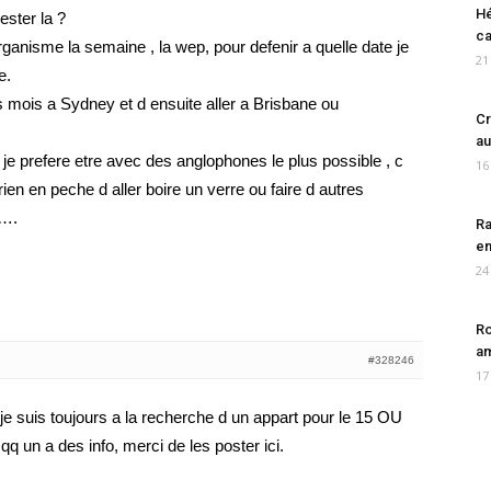
Hé
ster la ?
ca
rganisme la semaine , la wep, pour defenir a quelle date je
21
e.
es mois a Sydney et d ensuite aller a Brisbane ou
Cr
au
 je prefere etre avec des anglophones le plus possible , c
16
ien en peche d aller boire un verre ou faire d autres
 ….
Ra
en
24
Ro
am
#328246
17
 je suis toujours a la recherche d un appart pour le 15 OU
 un a des info, merci de les poster ici.