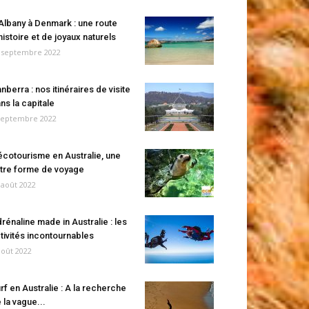
Albany à Denmark : une route
histoire et de joyaux naturels
 septembre 2022
nberra : nos itinéraires de visite
ns la capitale
septembre 2022
écotourisme en Australie, une
tre forme de voyage
 août 2022
rénaline made in Australie : les
tivités incontournables
août 2022
rf en Australie : A la recherche
 la vague...