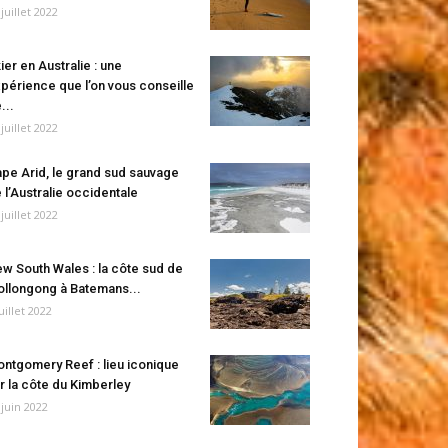
 juillet 2022
ier en Australie : une
périence que l’on vous conseille
...
 juillet 2022
pe Arid, le grand sud sauvage
 l’Australie occidentale
 juillet 2022
w South Wales : la côte sud de
llongong à Batemans...
juillet 2022
ntgomery Reef : lieu iconique
r la côte du Kimberley
 juin 2022