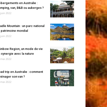
bergements en Australie :
mping, van, B&B ou auberges ?
 juin 2022
adle Mountain : un parc national
 patrimoine mondial
 juin 2022
inbow Region, un mode de vie
 synergie avec la nature
 mai 2022
ad trip en Australie : comment
énager son van ?
 mai 2022