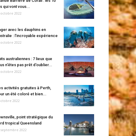
ande Barrière de Corail : les 10
es qui vont vous...
 octobre 2022
ger avec les dauphins en
stralie : l’incroyable expérience
 octobre 2022
its australiennes : 7 lieux que
us n’êtes pas prêt d’oublier...
 octobre 2022
s activités gratuites à Perth,
ur un été coloré et bien...
octobre 2022
wnsville, point stratégique du
rd tropical Queensland
 septembre 2022