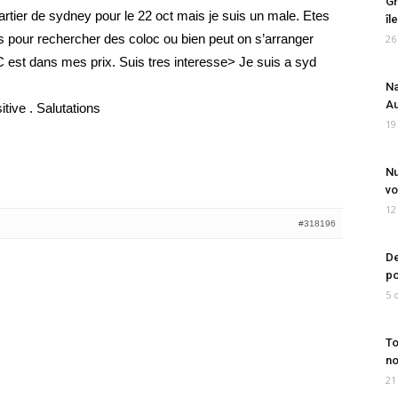
Gr
rtier de sydney pour le 22 oct mais je suis un male. Etes
îl
s pour rechercher des coloc ou bien peut on s’arranger
26
C est dans mes prix. Suis tres interesse> Je suis a syd
Na
Au
tive . Salutations
19
Nu
vo
12
#318196
De
po
5 
To
no
21