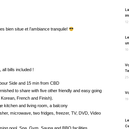
La
im
12
es bien situe et l’ambiance tranquile!
Le
un
10
Vo
ll bills included !
Te
25
rbour Side and 15 min from CBD
rnished to share with five other friendly and easy going
Vo
 Korean, French and Finish).
19
e kitchen and living room, a balcony
her, microwave, two fridges, freezer, TV, DVD, Video
Le
Ce
mming pool, Spa, Gym, Sauna and BBQ facilities.