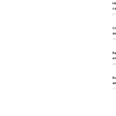
Hé
ca
21
Cr
au
16
Ra
en
24
Ro
am
17