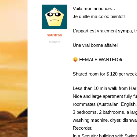
Voila mon annonce…
Je quitte ma coloc bientot!
L’appart est vraiement sympa, tr
nausicaa
Membre
Une vrai bonne affaire!
FEMALE WANTED☻
Shared room for $ 120 per week, a
Less than 10 min walk from Ha
Nice and large apartment fully fu
roommates (Australian, English,
3 bedrooms, 2 bathrooms, a larg
washing machine, dryer, dishwas
Recorder.
In a Security building with Swi