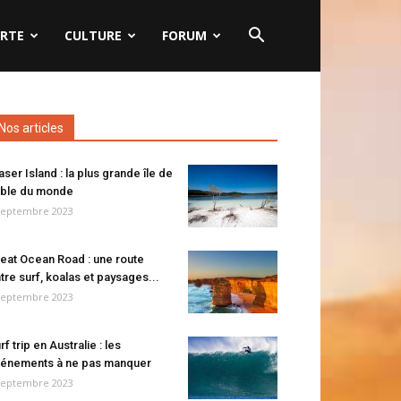
RTE
CULTURE
FORUM
Nos articles
aser Island : la plus grande île de
ble du monde
septembre 2023
eat Ocean Road : une route
tre surf, koalas et paysages...
septembre 2023
rf trip en Australie : les
énements à ne pas manquer
septembre 2023