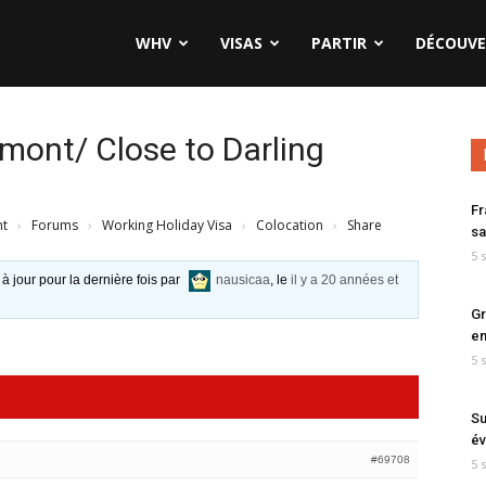
WHV
VISAS
PARTIR
DÉCOUVE
mont/ Close to Darling
Fr
nt
›
Forums
›
Working Holiday Visa
›
Colocation
›
Share
sa
5 
 à jour pour la dernière fois par
nausicaa
, le
il y a 20 années et
Gr
en
5 
Su
év
#69708
5 