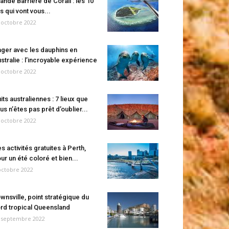
ande Barrière de Corail : les 10
es qui vont vous...
 octobre 2022
ger avec les dauphins en
stralie : l’incroyable expérience
 octobre 2022
its australiennes : 7 lieux que
us n’êtes pas prêt d’oublier...
 octobre 2022
s activités gratuites à Perth,
ur un été coloré et bien...
octobre 2022
wnsville, point stratégique du
rd tropical Queensland
 septembre 2022