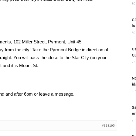
30
CO
la
30
ents, 102 Miller Street, Pyrmont, Unit 45.
Ca
y from the city! Take the Pyrmont Bridge in direction of
Qu
traight. You will pass the close to the Star City (on your
23
t and it is Mount St.
No
bl
9 
end and after 6pm or leave a message.
Sa
em
2 
#318195