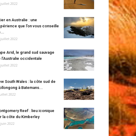
 juillet 2022
ier en Australie : une
périence que l’on vous conseille
...
 juillet 2022
pe Arid, le grand sud sauvage
 l’Australie occidentale
 juillet 2022
w South Wales : la côte sud de
llongong à Batemans...
juillet 2022
ntgomery Reef : lieu iconique
r la côte du Kimberley
 juin 2022