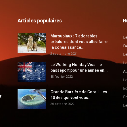
Articles populaires
R
Marsupiaux : 7 adorables
Le
créatures dont vous allez faire
Dé
la connaissance...
2 septembre 2021
Le
Le
Le Working Holiday Visa : le
...
passeport pour une année en...
Au
18 février 2022
Le
E
Grande Barrière de Corail : les
r
Pr
10 îles qui vont vous...
26 octobre 2022
Le