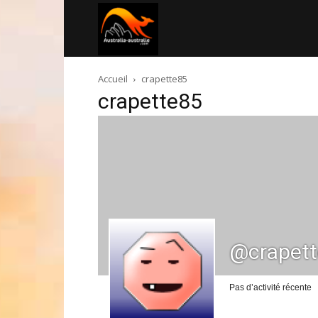
Australia-
Accueil
crapette85
australie.com
crapette85
@crapet
Pas d’activité récente