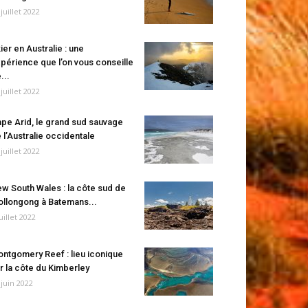
 juillet 2022
ier en Australie : une
périence que l’on vous conseille
...
 juillet 2022
pe Arid, le grand sud sauvage
 l’Australie occidentale
 juillet 2022
w South Wales : la côte sud de
llongong à Batemans...
juillet 2022
ntgomery Reef : lieu iconique
r la côte du Kimberley
 juin 2022