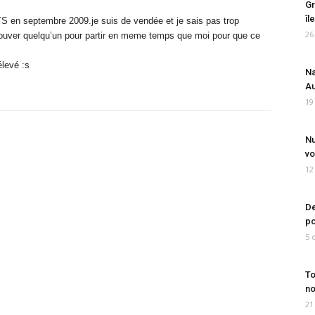
Gr
îl
TS en septembre 2009.je suis de vendée et je sais pas trop
26
rouver quelqu’un pour partir en meme temps que moi pour que ce
élevé :s
Na
Au
19
Nu
vo
12
De
po
5 
To
no
21