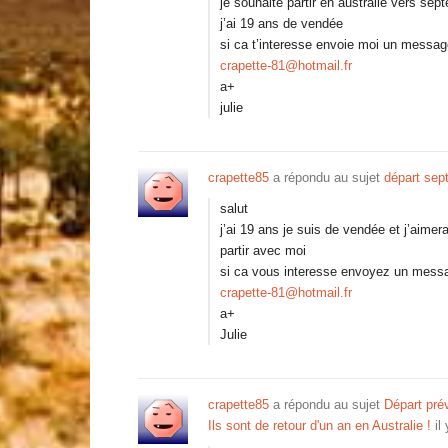
je souhaite partir en australie vers se
j’ai 19 ans de vendée
si ca t’interesse envoie moi un messag
crapette-81@hotmail.fr
a+
julie
crapette85
a répondu au sujet
départ sep
salut
j’ai 19 ans je suis de vendée et j’aime
partir avec moi
si ca vous interesse envoyez un messa
crapette-81@hotmail.fr
a+
Julie
crapette85
a répondu au sujet
Départ pré
Ils sont de retour d'un an en Australie !
il