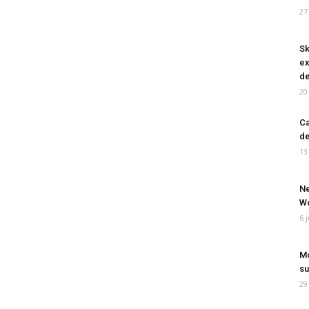
27
Sk
ex
de
20
Ca
de
13
Ne
Wo
6 
Mo
su
29