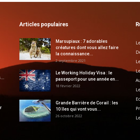
Articles populaires
R
Marsupiaux : 7 adorables
Le
créatures dont vous allez faire
Dé
la connaissance...
2 septembre 2021
Le
Le
Le Working Holiday Visa : le
...
passeport pour une année en...
Au
18 février 2022
Le
E
Grande Barrière de Corail : les
r
Pr
10 îles qui vont vous...
26 octobre 2022
Le