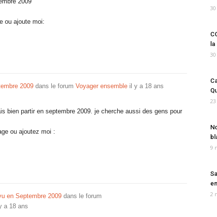
ptembre 2009
30
e ou ajoute moi:
CO
la
30
Ca
tembre 2009
dans le forum
Voyager ensemble
il y a 18 ans
Qu
23
rais bien partir en septembre 2009. je cherche aussi des gens pour
No
ge ou ajoutez moi :
bl
9 
Sa
em
2 
vu en Septembre 2009
dans le forum
 y a 18 ans