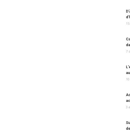
D’
d’
15
Ca
da
7 
L’
au
10
Ad
ac
3 
Su
de