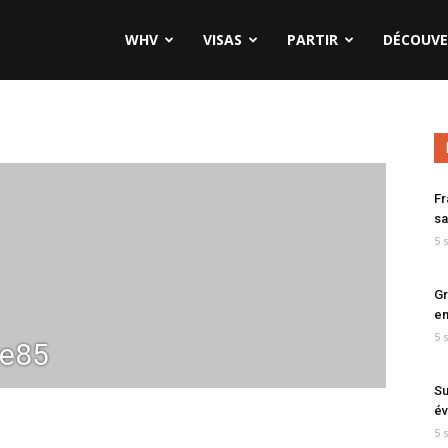
WHV
VISAS
PARTIR
DÉCOUVE
Fr
sa
5 
Gr
en
5 
te85
Su
év
5 