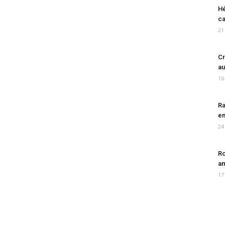
Hé
ca
21
Cr
au
16
Ra
en
24
Ro
am
17