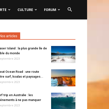
RTE
CULTURE
FORUM
Nos articles
aser Island : la plus grande île de
ble du monde
septembre 2023
eat Ocean Road : une route
tre surf, koalas et paysages...
septembre 2023
rf trip en Australie : les
énements à ne pas manquer
septembre 2023