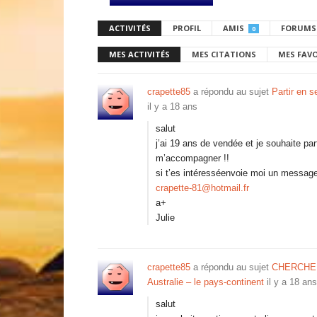
ACTIVITÉS
PROFIL
AMIS
FORUMS
0
MES ACTIVITÉS
MES CITATIONS
MES FAV
crapette85
a répondu au sujet
Partir en 
il y a 18 ans
salut
j’ai 19 ans de vendée et je souhaite pa
m’accompagner !!
si t’es intéresséenvoie moi un message
crapette-81@hotmail.fr
a+
Julie
crapette85
a répondu au sujet
CHERCHE
Australie – le pays-continent
il y a 18 ans
salut