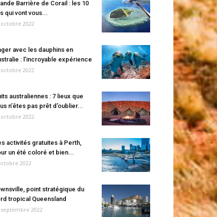
ande Barrière de Corail : les 10
es qui vont vous...
 octobre 2022
ger avec les dauphins en
stralie : l’incroyable expérience
 octobre 2022
its australiennes : 7 lieux que
us n’êtes pas prêt d’oublier...
 octobre 2022
s activités gratuites à Perth,
ur un été coloré et bien...
octobre 2022
wnsville, point stratégique du
rd tropical Queensland
 septembre 2022