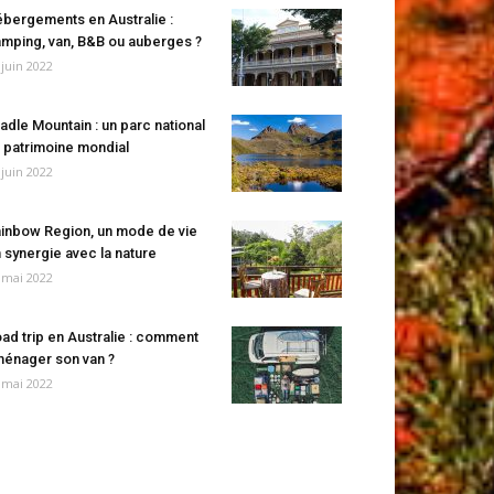
bergements en Australie :
mping, van, B&B ou auberges ?
 juin 2022
adle Mountain : un parc national
 patrimoine mondial
 juin 2022
inbow Region, un mode de vie
 synergie avec la nature
 mai 2022
ad trip en Australie : comment
énager son van ?
 mai 2022