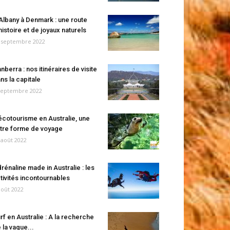
Albany à Denmark : une route
histoire et de joyaux naturels
 septembre 2022
nberra : nos itinéraires de visite
ns la capitale
septembre 2022
écotourisme en Australie, une
tre forme de voyage
 août 2022
rénaline made in Australie : les
tivités incontournables
août 2022
rf en Australie : A la recherche
 la vague...