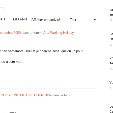
La
im
ORIS
MES AMIS
Afficher par activité:
12
septembre 2009
dans le forum
Visa Working Holiday
Le
un
10
rtir en septembre 2009 et je cherche aussi quelqu’un pour
Vo
 ou ajoute moi :
Te
25
Vo
19
 PERSONNE MOTIVE POUR 2009
dans le forum
Le
Ce