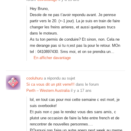
Hey Bruno,
Desole de ne pas t’avoir repondu avant. Je pennse
partir vers le 20. (+-1 jour). La je suis en train de faire
changer les freins arrieres, et aussi quelques trucs
dans le moteurs.
As tu ton permis de conduire? Et sinon, non. Cela ne
me derange pas si tu n;est pas la pour le retour. MOn
tel : 0410897430. Sms moi, et on se prendra un…
En afficher davantage
cooluhuru
a répondu au sujet
Si ca vous dit un ptit verre!!!
dans le forum
Perth – Western Australia
il y a 17 ans
lol, en tout cas pour moi cette semaine c est mort, je
suis overbooke!
Et puis non c pas le rendez vous des sans amis, c
plutot une occasion de faire la fete entre french et de
rencontrer de nouvelles personnes….
POurquoi pas faire un autre apero next week au meme