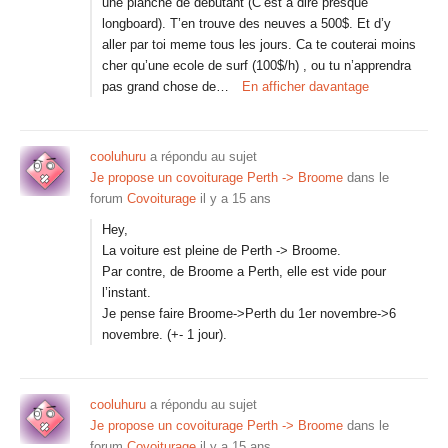
une planche de debutant (C’est a dire presque
longboard). T’en trouve des neuves a 500$. Et d’y
aller par toi meme tous les jours. Ca te couterai moins
cher qu’une ecole de surf (100$/h) , ou tu n’apprendra
pas grand chose de…
En afficher davantage
cooluhuru
a répondu au sujet
Je propose un covoiturage Perth -> Broome
dans le
forum
Covoiturage
il y a 15 ans
Hey,
La voiture est pleine de Perth -> Broome.
Par contre, de Broome a Perth, elle est vide pour
l’instant.
Je pense faire Broome->Perth du 1er novembre->6
novembre. (+- 1 jour).
cooluhuru
a répondu au sujet
Je propose un covoiturage Perth -> Broome
dans le
forum
Covoiturage
il y a 15 ans