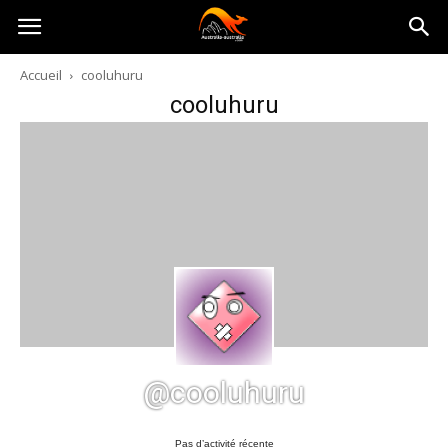
Australia-
Accueil
cooluhuru
cooluhuru
australie.com
@cooluhuru
Pas d’activité récente