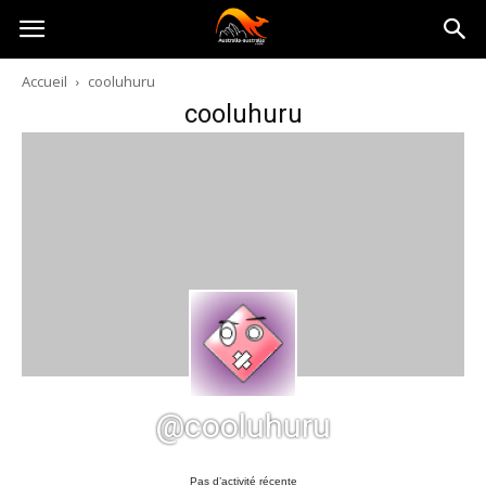
Australia-
Accueil
cooluhuru
cooluhuru
australie.com
@cooluhuru
Pas d’activité récente