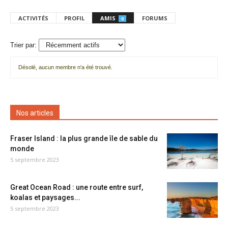
ACTIVITÉS
PROFIL
AMIS
FORUMS
0
Trier par:
Désolé, aucun membre n'a été trouvé.
Mes
amis
Nos articles
Fraser Island : la plus grande île de sable du
monde
5 septembre 2023
Great Ocean Road : une route entre surf,
koalas et paysages...
5 septembre 2023