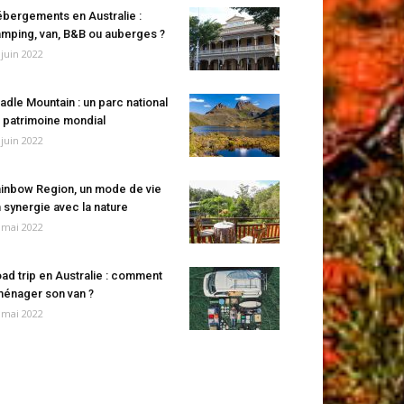
bergements en Australie :
mping, van, B&B ou auberges ?
 juin 2022
adle Mountain : un parc national
 patrimoine mondial
 juin 2022
inbow Region, un mode de vie
 synergie avec la nature
 mai 2022
ad trip en Australie : comment
énager son van ?
 mai 2022