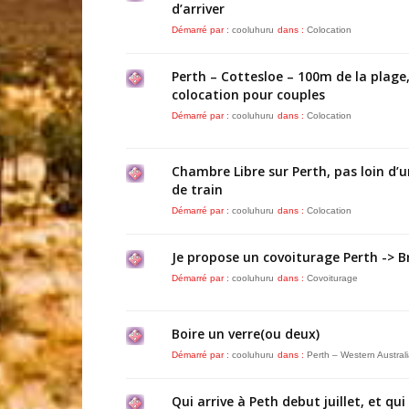
d’arriver
Démarré par :
cooluhuru
dans :
Colocation
Perth – Cottesloe – 100m de la plage
colocation pour couples
Démarré par :
cooluhuru
dans :
Colocation
Chambre Libre sur Perth, pas loin d’
de train
Démarré par :
cooluhuru
dans :
Colocation
Je propose un covoiturage Perth -> 
Démarré par :
cooluhuru
dans :
Covoiturage
Boire un verre(ou deux)
Démarré par :
cooluhuru
dans :
Perth – Western Austral
Qui arrive à Peth debut juillet, et qu