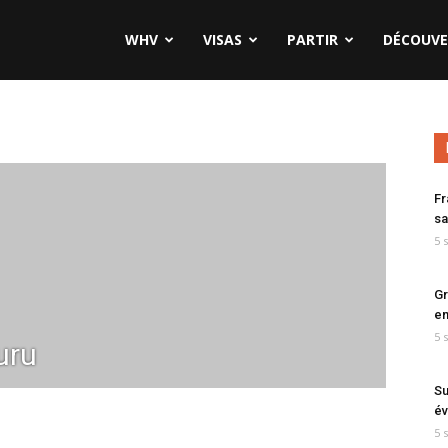
WHV
VISAS
PARTIR
DÉCOUVE
Fr
sa
5 
Gr
en
5 
uru
Su
év
5 