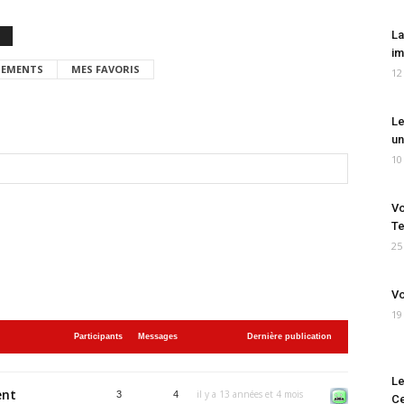
La
im
EMENTS
MES FAVORIS
12
Le
un
10
Vo
Te
25
Vo
19
Participants
Messages
Dernière publication
Le
ent
il y a 13 années et 4 mois
3
4
Ce