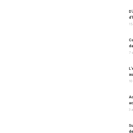
D’
d’
15
Ca
da
7 
L’
au
10
Ad
ac
3 
Su
de