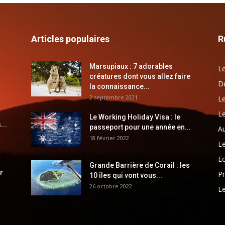
Articles populaires
R
Marsupiaux : 7 adorables
Le
créatures dont vous allez faire
Dé
la connaissance...
2 septembre 2021
Le
Le
Le Working Holiday Visa : le
...
passeport pour une année en...
Au
18 février 2022
Le
E
Grande Barrière de Corail : les
r
Pr
10 îles qui vont vous...
26 octobre 2022
Le