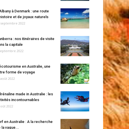
Albany à Denmark : une route
histoire et de joyaux naturels
 septembre 2022
nberra : nos itinéraires de visite
ns la capitale
septembre 2022
écotourisme en Australie, une
tre forme de voyage
 août 2022
rénaline made in Australie : les
tivités incontournables
août 2022
rf en Australie : A la recherche
 la vague...