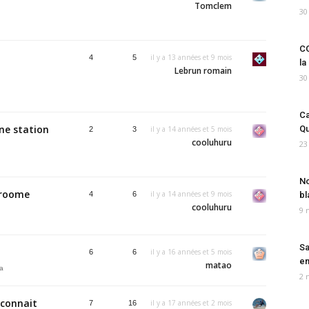
Tomclem
30
CO
,
il y a 13 années et 9 mois
4
5
la
Lebrun romain
30
Ca
une station
Qu
il y a 14 années et 5 mois
2
3
cooluhuru
23
No
Broome
il y a 14 années et 9 mois
4
6
bl
cooluhuru
9 
Sa
il y a 16 années et 5 mois
6
6
em
matao
ia
2 
i connait
il y a 17 années et 2 mois
7
16