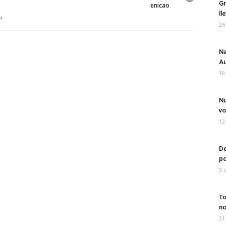
Gr
enicao
îl
ia
26
Na
Au
19
Nu
vo
12
De
po
5 
To
no
21