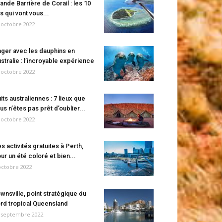
ande Barrière de Corail : les 10
es qui vont vous...
 octobre 2022
ger avec les dauphins en
stralie : l’incroyable expérience
 octobre 2022
its australiennes : 7 lieux que
us n’êtes pas prêt d’oublier...
 octobre 2022
s activités gratuites à Perth,
ur un été coloré et bien...
octobre 2022
wnsville, point stratégique du
rd tropical Queensland
 septembre 2022