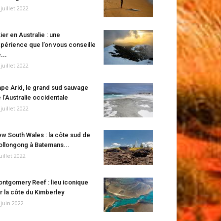
 juillet 2022
ier en Australie : une
périence que l’on vous conseille
...
 juillet 2022
pe Arid, le grand sud sauvage
 l’Australie occidentale
 juillet 2022
w South Wales : la côte sud de
llongong à Batemans...
juillet 2022
ntgomery Reef : lieu iconique
r la côte du Kimberley
 juin 2022