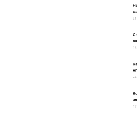
Hé
ca
21
Cr
au
16
Ra
en
24
Ro
am
17