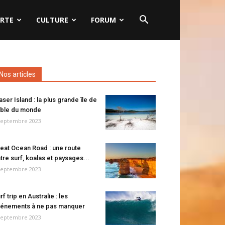
RTE
CULTURE
FORUM
Nos articles
aser Island : la plus grande île de
ble du monde
septembre 2023
eat Ocean Road : une route
tre surf, koalas et paysages...
septembre 2023
rf trip en Australie : les
énements à ne pas manquer
septembre 2023