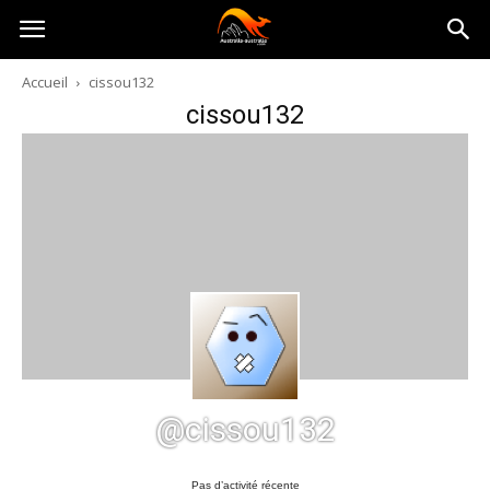
Australia-
Accueil
cissou132
cissou132
australie.com
@cissou132
Pas d’activité récente