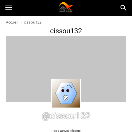
Australia-
Accueil
cissou132
cissou132
australie.com
@cissou132
Pas d’activité récente