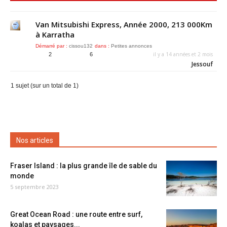
Van Mitsubishi Express, Année 2000, 213 000Km
à Karratha
Démarré par :
cissou132
dans :
Petites annonces
il y a 14 années et 2 mois
2
6
Jessouf
1 sujet (sur un total de 1)
Nos articles
Fraser Island : la plus grande île de sable du
monde
5 septembre 2023
Great Ocean Road : une route entre surf,
koalas et paysages...