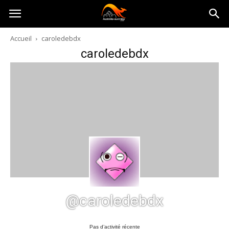
Australia-
Accueil
caroledebdx
caroledebdx
australie.com
@caroledebdx
Pas d’activité récente