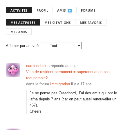
ACTIVITÉS
PROFIL
AMIS
FORUMS
0
MES ACTIVITÉS
MES CITATIONS
MES FAVORIS
MES AMIS
Afficher par activité:
caroledebdx
a répondu au sujet
Visa de resident permanent = superannuation pas
recuperable?
dans le forum
Immigration
il y a 17 ans
Je ne pense pas Creednord, J’ai des amis qui ont le
lafha depuis 7 ans (car on peut aussi renouveller un
457).
Cheers