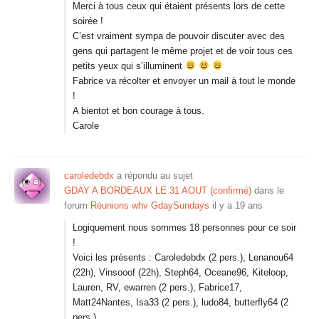
Merci à tous ceux qui étaient présents lors de cette
soirée !
C’est vraiment sympa de pouvoir discuter avec des
gens qui partagent le même projet et de voir tous ces
petits yeux qui s’illuminent
Fabrice va récolter et envoyer un mail à tout le monde
!
A bientot et bon courage à tous.
Carole
caroledebdx
a répondu au sujet
GDAY A BORDEAUX LE 31 AOUT (confirmé)
dans le
forum
Réunions whv GdaySundays
il y a 19 ans
Logiquement nous sommes 18 personnes pour ce soir
!
Voici les présents : Caroledebdx (2 pers.), Lenanou64
(22h), Vinsooof (22h), Steph64, Oceane96, Kiteloop,
Lauren, RV, ewarren (2 pers.), Fabrice17,
Matt24Nantes, Isa33 (2 pers.), ludo84, butterfly64 (2
pers.).