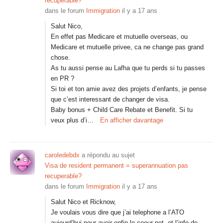
recuperable?
dans le forum
Immigration
il y a 17 ans
Salut Nico,
En effet pas Medicare et mutuelle overseas, ou
Medicare et mutuelle privee, ca ne change pas grand
chose.
As tu aussi pense au Lafha que tu perds si tu passes
en PR ?
Si toi et ton amie avez des projets d’enfants, je pense
que c’est interessant de changer de visa.
Baby bonus + Child Care Rebate et Benefit. Si tu
veux plus d’i…
En afficher davantage
caroledebdx
a répondu au sujet
Visa de resident permanent = superannuation pas
recuperable?
dans le forum
Immigration
il y a 17 ans
Salut Nico et Ricknow,
Je voulais vous dire que j’ai telephone a l’ATO
aujourd’hui pour avoir enfin le coeur net, et l’info de