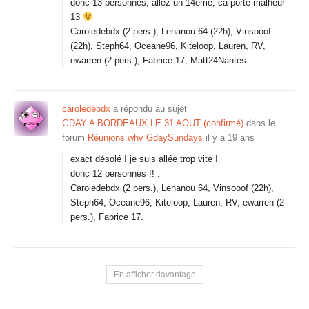
donc 13 personnes, allez un 14eme, ca porte malheur
13
Caroledebdx (2 pers.), Lenanou 64 (22h), Vinsooof
(22h), Steph64, Oceane96, Kiteloop, Lauren, RV,
ewarren (2 pers.), Fabrice 17, Matt24Nantes.
caroledebdx
a répondu au sujet
GDAY A BORDEAUX LE 31 AOUT (confirmé)
dans le
forum
Réunions whv GdaySundays
il y a 19 ans
exact désolé ! je suis allée trop vite !
donc 12 personnes !! :
Caroledebdx (2 pers.), Lenanou 64, Vinsooof (22h),
Steph64, Oceane96, Kiteloop, Lauren, RV, ewarren (2
pers.), Fabrice 17.
En afficher davantage