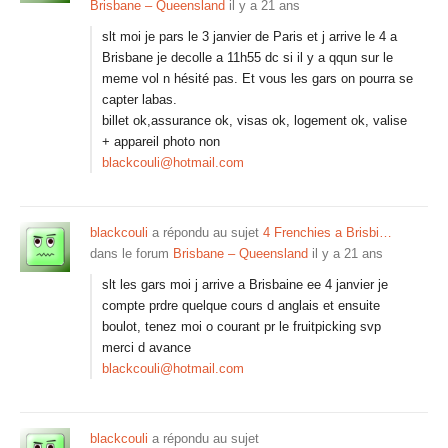
Brisbane – Queensland
il y a 21 ans
slt moi je pars le 3 janvier de Paris et j arrive le 4 a
Brisbane je decolle a 11h55 dc si il y a qqun sur le
meme vol n hésité pas. Et vous les gars on pourra se
capter labas.
billet ok,assurance ok, visas ok, logement ok, valise
+ appareil photo non
blackcouli@hotmail.com
blackcouli
a répondu au sujet
4 Frenchies a Brisbi…
dans le forum
Brisbane – Queensland
il y a 21 ans
slt les gars moi j arrive a Brisbaine ee 4 janvier je
compte prdre quelque cours d anglais et ensuite
boulot, tenez moi o courant pr le fruitpicking svp
merci d avance
blackcouli@hotmail.com
blackcouli
a répondu au sujet