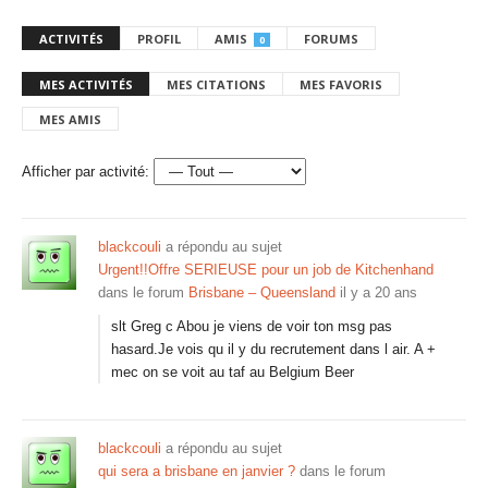
ACTIVITÉS
PROFIL
AMIS
FORUMS
0
MES ACTIVITÉS
MES CITATIONS
MES FAVORIS
MES AMIS
Afficher par activité:
blackcouli
a répondu au sujet
Urgent!!Offre SERIEUSE pour un job de Kitchenhand
dans le forum
Brisbane – Queensland
il y a 20 ans
slt Greg c Abou je viens de voir ton msg pas
hasard.Je vois qu il y du recrutement dans l air. A +
mec on se voit au taf au Belgium Beer
blackcouli
a répondu au sujet
qui sera a brisbane en janvier ?
dans le forum