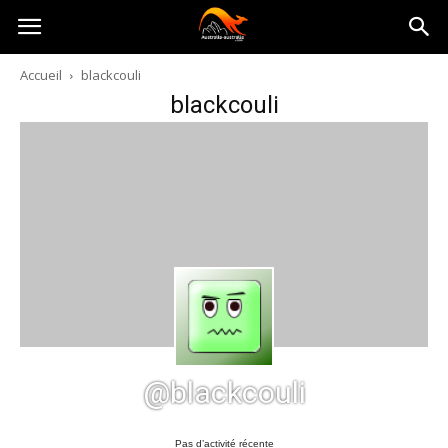
Australia-
Accueil
blackcouli
blackcouli
australie.com
@blackcouli
Pas d’activité récente