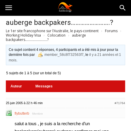
Australia-
auberge backpakers…………………….?
Le 1er site francophone sur l’Australie, le pays-continent
›
Forums
›
australie.com
Working Holiday Visa
›
Colocation
›
auberge
backpakers…………………….?
Ce sujet contient 4 réponses, 4 participants et a été mis à jour pour la
dernière fois par
member_58c8f732563f7
, le
il y a 21 années et 1
mois
.
5 sujets de 1 à 5 (sur un total de 5)
Auteur
Messages
25 juin 2005 à 22 h 46 min
#71764
flybutterb
Membre
salut a tous , je suis a la recherche d’un