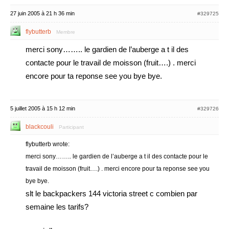
27 juin 2005 à 21 h 36 min
#329725
flybutterb
Membre
merci sony…….. le gardien de l’auberge a t il des
contacte pour le travail de moisson (fruit….) . merci
encore pour ta reponse see you bye bye.
5 juillet 2005 à 15 h 12 min
#329726
blackcouli
Participant
flybutterb wrote:
merci sony…….. le gardien de l’auberge a t il des contacte pour le
travail de moisson (fruit….) . merci encore pour ta reponse see you
bye bye.
slt le backpackers 144 victoria street c combien par
semaine les tarifs?