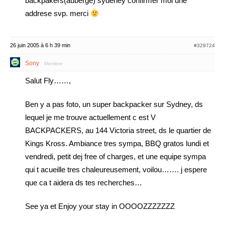
backpakers(auberge) sydeney confirmer moi une
addrese svp. merci
26 juin 2005 à 6 h 39 min
#329724
Sony
Membre
Salut Fly……,
Ben y a pas foto, un super backpacker sur Sydney, ds
lequel je me trouve actuellement c est V
BACKPACKERS, au 144 Victoria street, ds le quartier de
Kings Kross. Ambiance tres sympa, BBQ gratos lundi et
vendredi, petit dej free of charges, et une equipe sympa
qui t acueille tres chaleureusement, voilou……. j espere
que ca t aidera ds tes recherches…
See ya et Enjoy your stay in OOOOZZZZZZZ