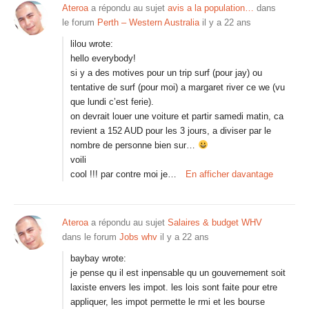
Ateroa
a répondu au sujet
avis a la population…
dans
le forum
Perth – Western Australia
il y a 22 ans
lilou wrote:
hello everybody!
si y a des motives pour un trip surf (pour jay) ou
tentative de surf (pour moi) a margaret river ce we (vu
que lundi c’est ferie).
on devrait louer une voiture et partir samedi matin, ca
revient a 152 AUD pour les 3 jours, a diviser par le
nombre de personne bien sur…
voili
cool !!! par contre moi je…
En afficher davantage
Ateroa
a répondu au sujet
Salaires & budget WHV
dans le forum
Jobs whv
il y a 22 ans
baybay wrote:
je pense qu il est inpensable qu un gouvernement soit
laxiste envers les impot. les lois sont faite pour etre
appliquer, les impot permette le rmi et les bourse