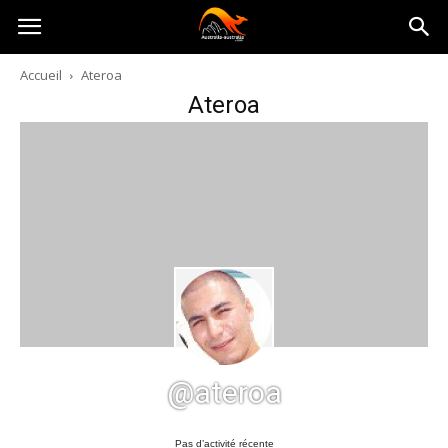
Australia-
Accueil
Ateroa
Ateroa
australie.com
@ateroa
Pas d’activité récente