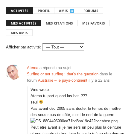
ACTIVITÉS
PROFIL
AMIS
FORUMS
0
MES ACTIVITÉS
MES CITATIONS
MES FAVORIS
MES AMIS
Afficher par activité:
Ateroa
a répondu au sujet
Surfing or not surfing : that's the question
dans le
forum
Australie – le pays-continent
il y a 22 ans
Vins wrote:
Ateroa tu part quand las bas ???
seul
Pas avant dec 2005 sans doute, le temps de mettre
des sous sous de côté, c’est le nerf de la guerre
Peut etre avant si je me sers un peu plus la ceinture
et que j’arrete de trop faire la fiesta (cà va etre durrrrrrr