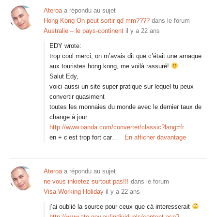
Ateroa
a répondu au sujet
Hong Kong On peut sortir qd mm????
dans le forum
Australie – le pays-continent
il y a 22 ans
EDY wrote:
trop cool merci, on m’avais dit que c’était une arnaque
aux touristes hong kong, me voilà rassuré!
Salut Edy,
voici aussi un site super pratique sur lequel tu peux
convertir quasiment
toutes les monnaies du monde avec le dernier taux de
change à jour
http://www.oanda.com/converter/classic?lang=fr
en + c’est trop fort car…
En afficher davantage
Ateroa
a répondu au sujet
ne vous inkietez surtout pas!!!
dans le forum
Visa Working Holiday
il y a 22 ans
j’ai oublié la source pour ceux que cà interesserait
http://www.ato.gov.au/individuals/content.asp?