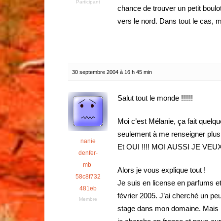
Participant
chance de trouver un petit boulot
vers le nord. Dans tout le cas, 
30 septembre 2004 à 16 h 45 min
Salut tout le monde !!!!!!
Moi c’est Mélanie, ça fait quelq
seulement à me renseigner plus 
nanie
Et OUI !!!! MOI AUSSI JE VEUX
denfer-
mb-
Alors je vous explique tout !
58c8f732
Je suis en license en parfums et 
481eb
février 2005. J’ai cherché un peu
Membre
stage dans mon domaine. Mais b