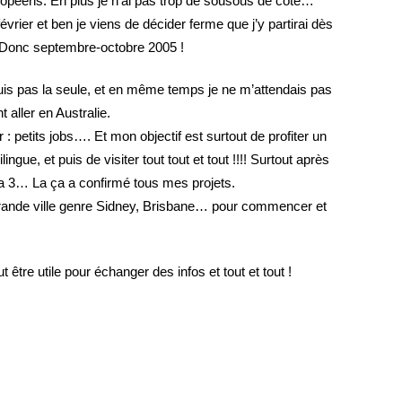
ropéens. En plus je n’ai pas trop de sousous de côté…
février et ben je viens de décider ferme que j’y partirai dès
! Donc septembre-octobre 2005 !
suis pas la seule, et en même temps je ne m’attendais pas
 aller en Australie.
 : petits jobs…. Et mon objectif est surtout de profiter un
ingue, et puis de visiter tout tout et tout !!!! Surtout après
la 3… La ça a confirmé tous mes projets.
grande ville genre Sidney, Brisbane… pour commencer et
t être utile pour échanger des infos et tout et tout !