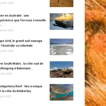
 juillet 2022
ier en Australie : une
périence que l’on vous conseille
...
 juillet 2022
pe Arid, le grand sud sauvage
 l’Australie occidentale
 juillet 2022
w South Wales : la côte sud de
llongong à Batemans...
juillet 2022
ntgomery Reef : lieu iconique
r la côte du Kimberley
 juin 2022