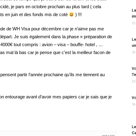
écidé, je pars en octobre prochain au plus tard ( cela
La
ts en juin et des fonds mis de coté
) !!!
im
12
nde de WH Visa pour décembre car je n’aime pas me
 départ. Je suis également dans la phase « préparation de
Le
 4000€ tout compris : avion – visa – bouffe- hotel , …
un
s mal là bas car je pense que c’est la meilleur facon de
10
Vo
 pensent partir l’année prochaine qu’ils me tiennent au
Te
25
 mon entourage avant d’avoir mes papiers car je sais que je
Vo
19
Le
Ce