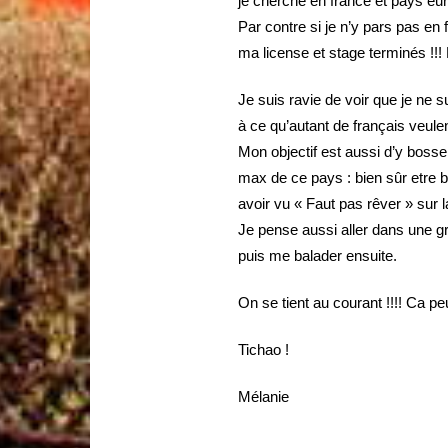
je cherche en france et pays eu
Par contre si je n’y pars pas en 
ma license et stage terminés !!
Je suis ravie de voir que je ne 
à ce qu’autant de français veulent
Mon objectif est aussi d’y bosser
max de ce pays : bien sûr etre bil
avoir vu « Faut pas rêver » sur 
Je pense aussi aller dans une 
puis me balader ensuite.
On se tient au courant !!!! Ca peu
Tichao !
Mélanie