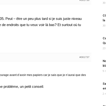
#361736
30
CO
005. Peut – être un peu plus tard si je suis juste niveau
la
 de endroits que tu veux voir là bas? Et surtout où tu
30
Ca
Qu
23
#361737
No
bl
9 
ntourage avant d’avoir mes papiers car je sais que je n’aurai que des
Sa
e problème, un petit conseil:
em
2 