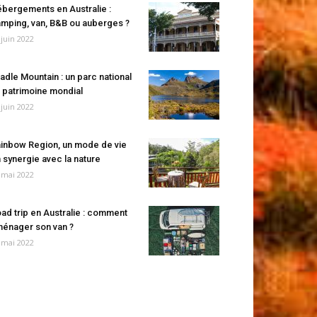
bergements en Australie :
mping, van, B&B ou auberges ?
 juin 2022
adle Mountain : un parc national
 patrimoine mondial
 juin 2022
inbow Region, un mode de vie
 synergie avec la nature
 mai 2022
ad trip en Australie : comment
énager son van ?
 mai 2022