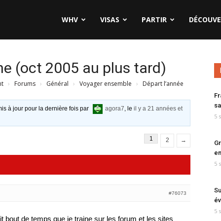
WHV
VISAS
PARTIR
DÉCOUVE
ne (oct 2005 au plus tard)
nt
›
Forums
›
Général
›
Voyager ensemble
›
Départ l’année
Fr
sa
is à jour pour la dernière fois par
agora7
, le
il y a 21 années et
5 
1
2
→
Gr
en
5 
Su
#76073
év
5 
tit bout de temps que je traine sur les forum et les sites