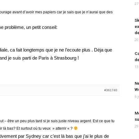
27
ntourage avant d’avoir mes papiers car je sais que je n’aurai que des
Sk
ex
e problème, un petit conseil:
de
20
liale, ca fait longtemps que je ne l’ecoute plus . Déja que
Ca
quand je suis parti de Paris à Strasbourg !
de
13
Ne
Wo
#361740
6 
Mo
su
eut – être un peu plus tard si je suis juste niveau argent. Est ce que tu
29
r là bas? Et surtout où tu veux » atterrir « ?
ement par Sydney car c’est là bas que j’ai le plus de