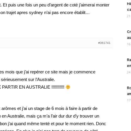
Hé
. Et puis une fois un peu d’argent de coté j’aimerai monter
ca
mon trajet apres sydney n’ai pas encore établit…
21
Cr
au
#361741
16
Ra
en
ues mois que j’ai repérer ce site mais je commence
24
sérieusement sur l’Australie.
 PARTIR EN AUSTRALIE !!!!!!!!!!!
Ro
am
17
arômes et j’ai un stage de 6 mois à faire à partir de
 en Australie, mais ça m’a l’air dur dur d’y trouver un
on j’ai quand même tenté et pour le moment rien. Donc