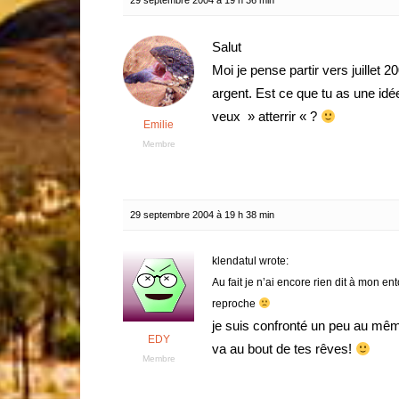
29 septembre 2004 à 19 h 36 min
Salut
Moi je pense partir vers juillet 2
argent. Est ce que tu as une idée
veux » atterrir « ?
Emilie
Membre
29 septembre 2004 à 19 h 38 min
klendatul wrote:
Au fait je n’ai encore rien dit à mon e
reproche
je suis confronté un peu au mêm
EDY
va au bout de tes rêves!
Membre