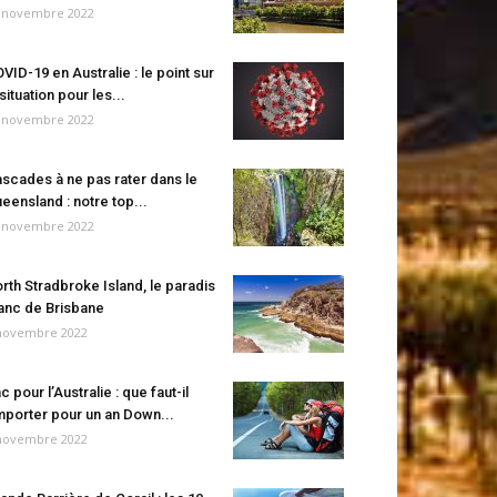
 novembre 2022
VID-19 en Australie : le point sur
 situation pour les...
 novembre 2022
scades à ne pas rater dans le
eensland : notre top...
 novembre 2022
rth Stradbroke Island, le paradis
anc de Brisbane
novembre 2022
c pour l’Australie : que faut-il
porter pour un an Down...
novembre 2022