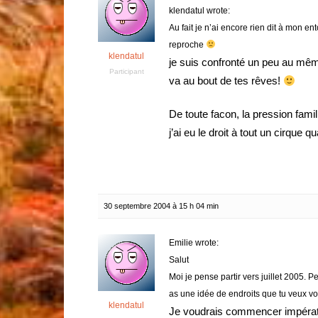
klendatul wrote:
Au fait je n’ai encore rien dit à mon e
reproche
klendatul
je suis confronté un peu au mêm
Participant
va au bout de tes rêves!
De toute facon, la pression famil
j’ai eu le droit à tout un cirque 
30 septembre 2004 à 15 h 04 min
Emilie wrote:
Salut
Moi je pense partir vers juillet 2005. P
as une idée de endroits que tu veux voi
klendatul
Je voudrais commencer impérativ