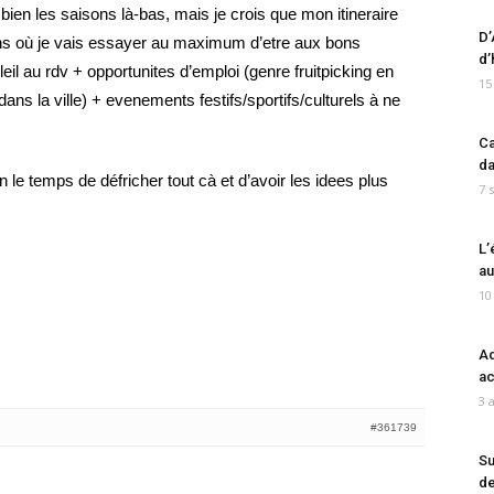
ien les saisons là-bas, mais je crois que mon itineraire
D’
ns où je vais essayer au maximum d’etre aux bons
d’
il au rdv + opportunites d’emploi (genre fruitpicking en
15
ans la ville) + evenements festifs/sportifs/culturels à ne
Ca
da
n le temps de défricher tout cà et d’avoir les idees plus
7 
L’
au
10
Ad
ac
3 
#361739
Su
de