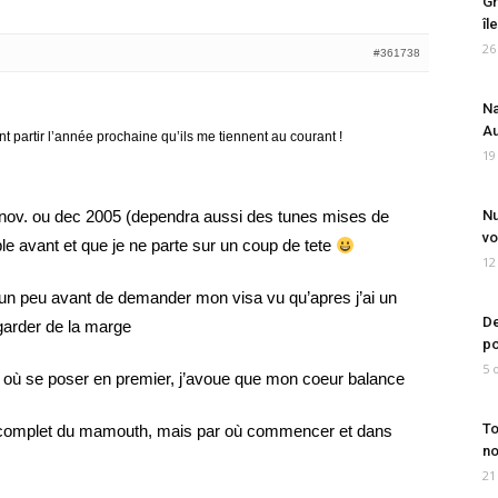
Gr
îl
26
#361738
Na
Au
nt partir l’année prochaine qu’ils me tiennent au courant !
19
 nov. ou dec 2005 (dependra aussi des tunes mises de
Nu
vo
le avant et que je ne parte sur un coup de tete
12
 un peu avant de demander mon visa vu qu’apres j’ai un
De
garder de la marge
po
5 
it où se poser en premier, j’avoue que mon coeur balance
To
our complet du mamouth, mais par où commencer et dans
no
21