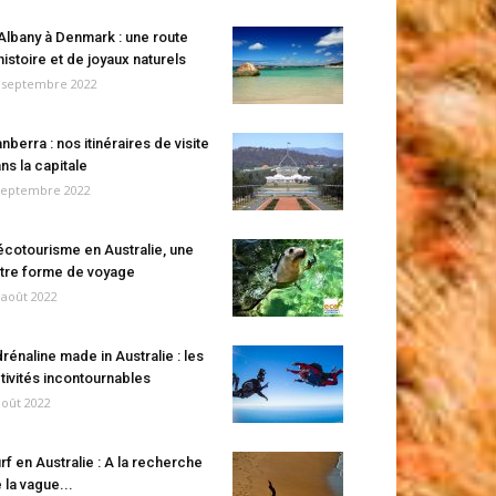
Albany à Denmark : une route
histoire et de joyaux naturels
 septembre 2022
nberra : nos itinéraires de visite
ns la capitale
septembre 2022
écotourisme en Australie, une
tre forme de voyage
 août 2022
rénaline made in Australie : les
tivités incontournables
août 2022
rf en Australie : A la recherche
 la vague...