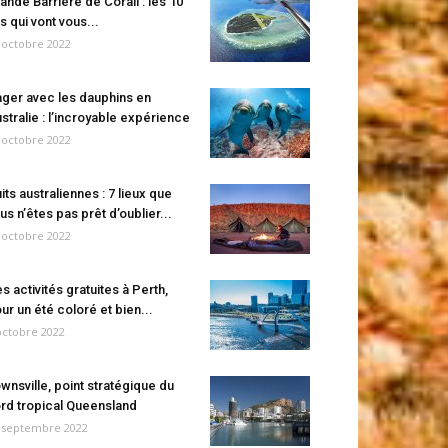
ande Barrière de Corail : les 10
es qui vont vous...
 octobre 2022
ger avec les dauphins en
stralie : l’incroyable expérience
 octobre 2022
its australiennes : 7 lieux que
us n’êtes pas prêt d’oublier...
 octobre 2022
s activités gratuites à Perth,
ur un été coloré et bien...
octobre 2022
wnsville, point stratégique du
rd tropical Queensland
 septembre 2022