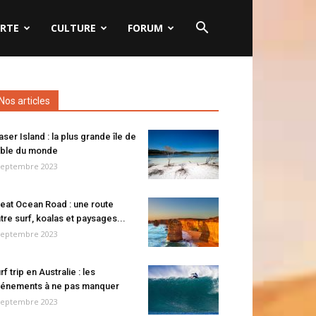
RTE
CULTURE
FORUM
Nos articles
aser Island : la plus grande île de
ble du monde
septembre 2023
eat Ocean Road : une route
tre surf, koalas et paysages...
septembre 2023
rf trip en Australie : les
énements à ne pas manquer
septembre 2023