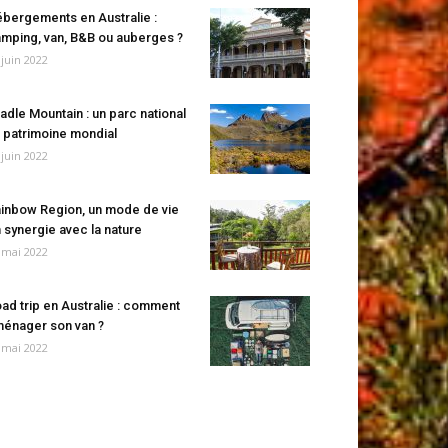
bergements en Australie :
mping, van, B&B ou auberges ?
 juin 2022
adle Mountain : un parc national
 patrimoine mondial
 juin 2022
inbow Region, un mode de vie
 synergie avec la nature
 mai 2022
ad trip en Australie : comment
énager son van ?
 mai 2022