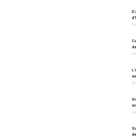
D’
d’
15
Ca
da
7 
L’
au
10
Ad
ac
3 
Su
de