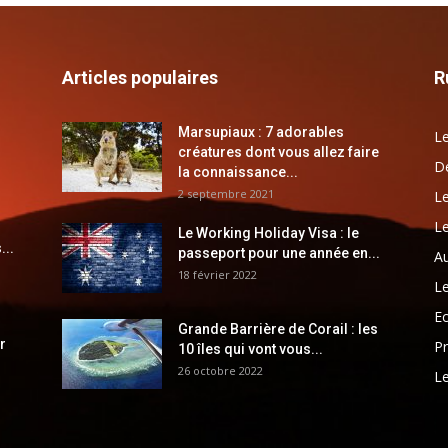
Articles populaires
R
Marsupiaux : 7 adorables
Le
créatures dont vous allez faire
Dé
la connaissance...
2 septembre 2021
Le
Le
Le Working Holiday Visa : le
...
passeport pour une année en...
Au
18 février 2022
Le
E
Grande Barrière de Corail : les
r
Pr
10 îles qui vont vous...
26 octobre 2022
Le