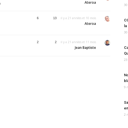
Ateroa
t
30
il y a 21 années et 10 mois
6
13
CO
Ateroa
la
30
il y a 21 années et 11 mois
2
2
Jean Baptiste
Ca
Qu
23
No
bl
9 
Sa
em
2 