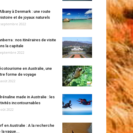
Albany à Denmark : une route
histoire et de joyaux naturels
 septembre 2022
nberra : nos itinéraires de visite
ns la capitale
septembre 2022
écotourisme en Australie, une
tre forme de voyage
 août 2022
rénaline made in Australie : les
tivités incontournables
août 2022
rf en Australie : A la recherche
 la vague...