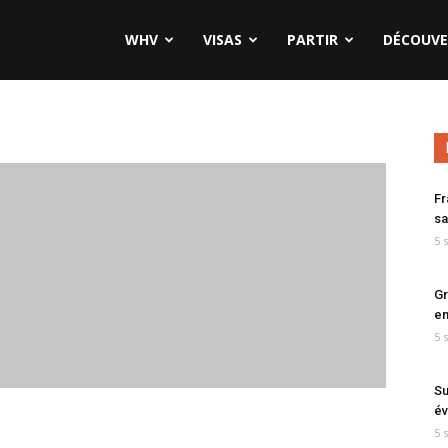
WHV
VISAS
PARTIR
DÉCOUVE
Fr
sa
5 
Gr
en
5 
Su
év
5 