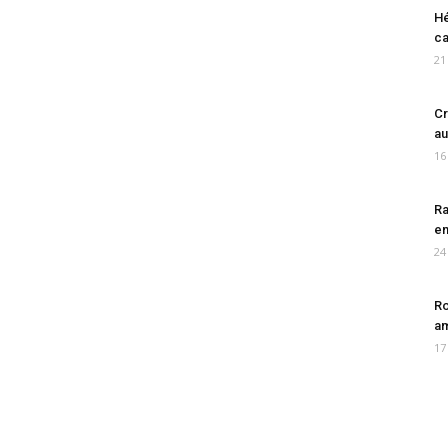
Hé
ca
21
Cr
au
16
Ra
en
24
Ro
am
17