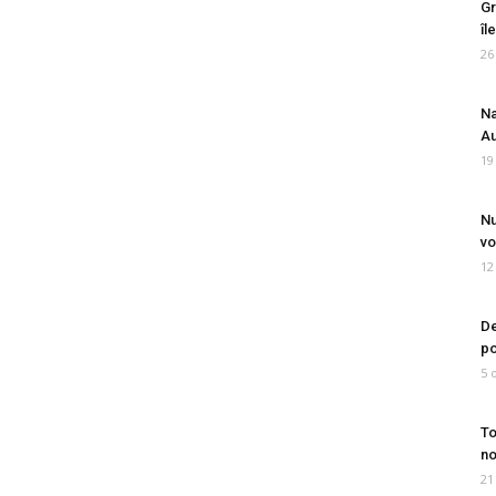
Gr
îl
26
Na
Au
19
Nu
vo
12
De
po
5 
To
no
21