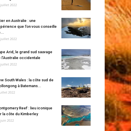
 juillet 2022
ier en Australie : une
périence que l’on vous conseille
...
 juillet 2022
pe Arid, le grand sud sauvage
 l’Australie occidentale
 juillet 2022
w South Wales : la côte sud de
llongong à Batemans...
juillet 2022
ntgomery Reef : lieu iconique
r la côte du Kimberley
 juin 2022