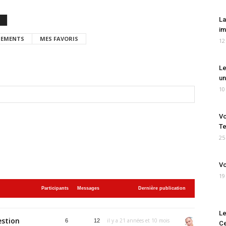
La
im
EMENTS
MES FAVORIS
12
Le
un
10
Vo
Te
25
Vo
19
Participants
Messages
Dernière publication
Le
estion
il y a 21 années et 10 mois
6
12
Ce