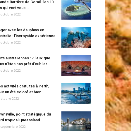
ande Barrière de Corail : les 10
es qui vont vous...
 octobre 2022
ger avec les dauphins en
stralie : l’incroyable expérience
 octobre 2022
its australiennes : 7 lieux que
us n’êtes pas prêt d’oublier...
 octobre 2022
s activités gratuites à Perth,
ur un été coloré et bien...
octobre 2022
wnsville, point stratégique du
rd tropical Queensland
 septembre 2022