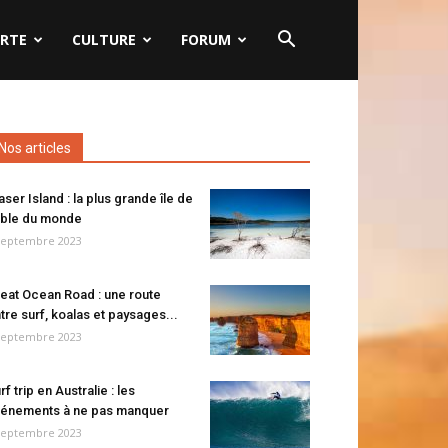
RTE
CULTURE
FORUM
Nos articles
aser Island : la plus grande île de
ble du monde
septembre 2023
eat Ocean Road : une route
tre surf, koalas et paysages...
septembre 2023
rf trip en Australie : les
énements à ne pas manquer
septembre 2023