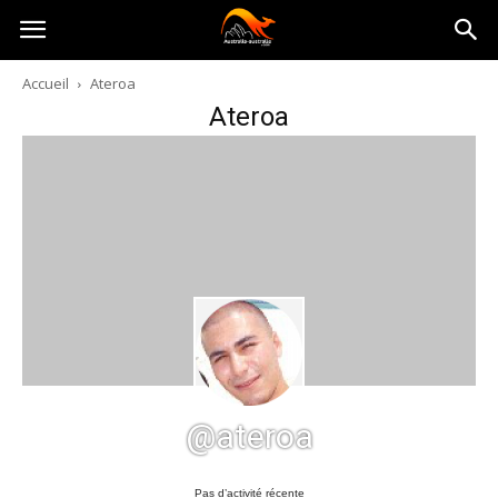
Australia-
Accueil
Ateroa
Ateroa
australie.com
@ateroa
Pas d’activité récente