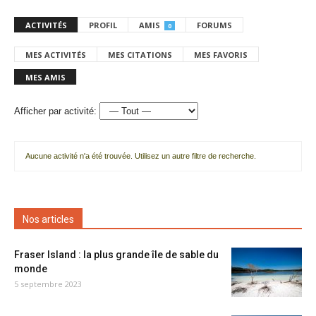
ACTIVITÉS
PROFIL
AMIS
FORUMS
0
MES ACTIVITÉS
MES CITATIONS
MES FAVORIS
MES AMIS
Afficher par activité:
Aucune activité n'a été trouvée. Utilisez un autre filtre de recherche.
Nos articles
Fraser Island : la plus grande île de sable du
monde
5 septembre 2023