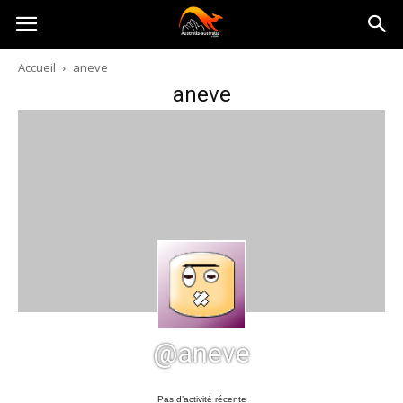
Australia-
Accueil
aneve
aneve
australie.com
@aneve
Pas d’activité récente