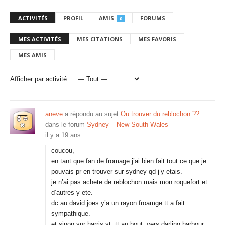
ACTIVITÉS
PROFIL
AMIS
FORUMS
0
MES ACTIVITÉS
MES CITATIONS
MES FAVORIS
MES AMIS
Afficher par activité:
aneve
a répondu au sujet
Ou trouver du reblochon ??
dans le forum
Sydney – New South Wales
il y a 19 ans
coucou,
en tant que fan de fromage j’ai bien fait tout ce que je
pouvais pr en trouver sur sydney qd j’y etais.
je n’ai pas achete de reblochon mais mon roquefort et
d’autres y ete.
dc au david joes y’a un rayon froamge tt a fait
sympathique.
et sinon sur harris st, tt au bout, vers darling harbour