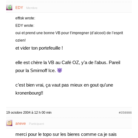
EDY
Membre
effisk wrote:
EDY wrote:
oui et prend une bonne VB pour t’impregner (d’alcool) de l’esprit
ozien!
et vider ton portefeuille !
elle est chère la VB au Café OZ, y’a de l’abus. Pareil
pour la Smirnoff Ice.
c’est bien vrai, ça vaut pas mieux en gout qu’une
kronenbourg!!
19 octobre 2004 à 12 h 00 min
#358986
aneve
Participant
merci pour le topo sur les bieres comme ca je sais