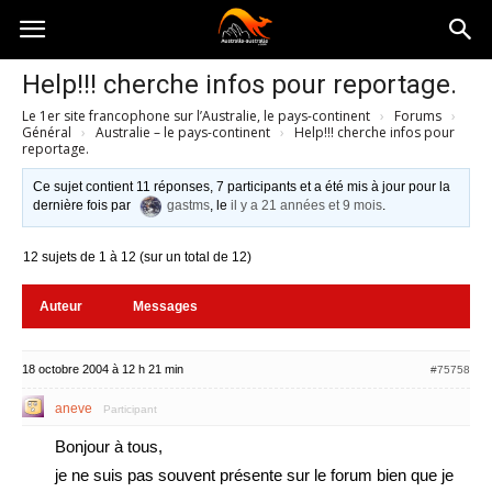
Australia-
Help!!! cherche infos pour reportage.
Le 1er site francophone sur l’Australie, le pays-continent
›
Forums
›
australie.com
Général
›
Australie – le pays-continent
›
Help!!! cherche infos pour
reportage.
Ce sujet contient 11 réponses, 7 participants et a été mis à jour pour la
dernière fois par
gastms
, le
il y a 21 années et 9 mois
.
12 sujets de 1 à 12 (sur un total de 12)
Auteur
Messages
18 octobre 2004 à 12 h 21 min
#75758
aneve
Participant
Bonjour à tous,
je ne suis pas souvent présente sur le forum bien que je