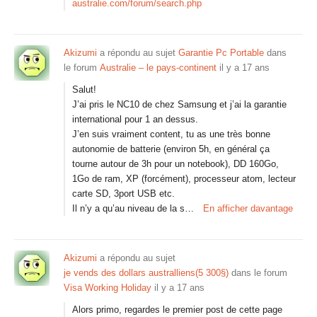
australie.com/forum/search.php
Akizumi
a répondu au sujet
Garantie Pc Portable
dans
le forum
Australie – le pays-continent
il y a 17 ans
Salut!
J’ai pris le NC10 de chez Samsung et j’ai la garantie
international pour 1 an dessus.
J’en suis vraiment content, tu as une très bonne
autonomie de batterie (environ 5h, en général ça
tourne autour de 3h pour un notebook), DD 160Go,
1Go de ram, XP (forcément), processeur atom, lecteur
carte SD, 3port USB etc.
Il n’y a qu’au niveau de la s…
En afficher davantage
Akizumi
a répondu au sujet
je vends des dollars australliens(5 300§)
dans le forum
Visa Working Holiday
il y a 17 ans
Alors primo, regardes le premier post de cette page