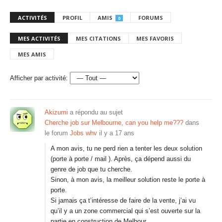
ACTIVITÉS
PROFIL
AMIS
FORUMS
0
MES ACTIVITÉS
MES CITATIONS
MES FAVORIS
MES AMIS
Afficher par activité:
Akizumi
a répondu au sujet
Cherche job sur Melbourne, can you help me???
dans
le forum
Jobs whv
il y a 17 ans
A mon avis, tu ne perd rien a tenter les deux solution
(porte à porte / mail ). Après, ça dépend aussi du
genre de job que tu cherche.
Sinon, à mon avis, la meilleur solution reste le porte à
porte.
Si jamais ça t’intéresse de faire de la vente, j’ai vu
qu’il y a un zone commercial qui s’est ouverte sur la
partie en construction de Melbour…