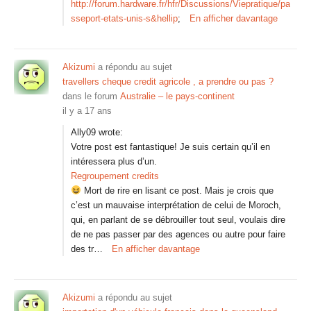
http://forum.hardware.fr/hfr/Discussions/Viepratique/pa
sseport-etats-unis-s&hellip
;
En afficher davantage
Akizumi
a répondu au sujet
travellers cheque credit agricole , a prendre ou pas ?
dans le forum
Australie – le pays-continent
il y a 17 ans
Ally09 wrote:
Votre post est fantastique! Je suis certain qu’il en
intéressera plus d’un.
Regroupement credits
Mort de rire en lisant ce post. Mais je crois que
c’est un mauvaise interprétation de celui de Moroch,
qui, en parlant de se débrouiller tout seul, voulais dire
de ne pas passer par des agences ou autre pour faire
des tr…
En afficher davantage
Akizumi
a répondu au sujet