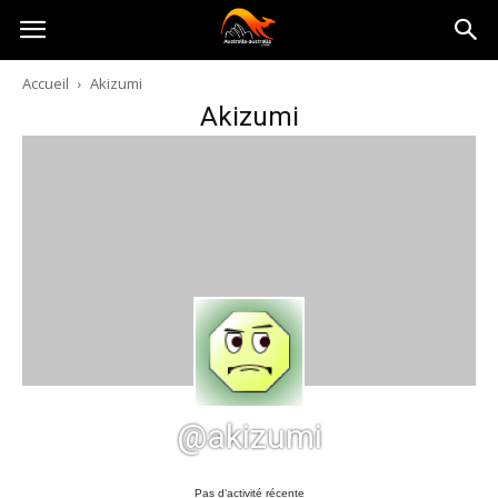
Australia-
Accueil
Akizumi
Akizumi
australie.com
@akizumi
Pas d’activité récente