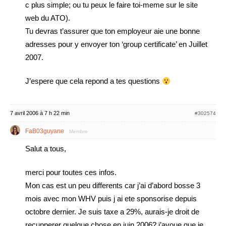
c plus simple; ou tu peux le faire toi-meme sur le site
web du ATO).
Tu devras t’assurer que ton employeur aie une bonne
adresses pour y envoyer ton ‘group certificate’ en Juillet
2007.
J’espere que cela repond a tes questions
7 avril 2006 à 7 h 22 min
#302574
FaB03guyane
Membre
Salut a tous,
merci pour toutes ces infos.
Mon cas est un peu differents car j’ai d’abord bosse 3
mois avec mon WHV puis j ai ete sponsorise depuis
octobre dernier. Je suis taxe a 29%, aurais-je droit de
recupperer quelque chose en juin 2006? j’avoue que je