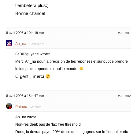
t’embetera plus:)
Bonne chance!
8 avril 2006 à 10 h 19 min
#302581
An_na
Participant
FaB03guyane wrote:
Merci An_na pour la precision de tes reponses et surtout de prendre
le temps de repondre a tout le monde.
C gentil, merci
8 avril 2006 à 18 h 47 min
#302582
Phinou
Membre
An_na wrote:
Non-resident: pas de ‘tax free threshold’
Donc, tu devras payer 29% de ce que tu gagnes sur le 1er palier etc