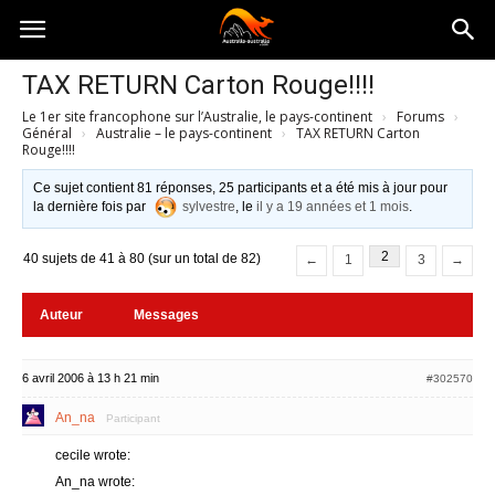
Australia-
TAX RETURN Carton Rouge!!!!
Le 1er site francophone sur l’Australie, le pays-continent
›
Forums
›
australie.com
Général
›
Australie – le pays-continent
›
TAX RETURN Carton
Rouge!!!!
Ce sujet contient 81 réponses, 25 participants et a été mis à jour pour
la dernière fois par
sylvestre
, le
il y a 19 années et 1 mois
.
2
40 sujets de 41 à 80 (sur un total de 82)
←
1
3
→
Auteur
Messages
6 avril 2006 à 13 h 21 min
#302570
An_na
Participant
cecile wrote:
An_na wrote: