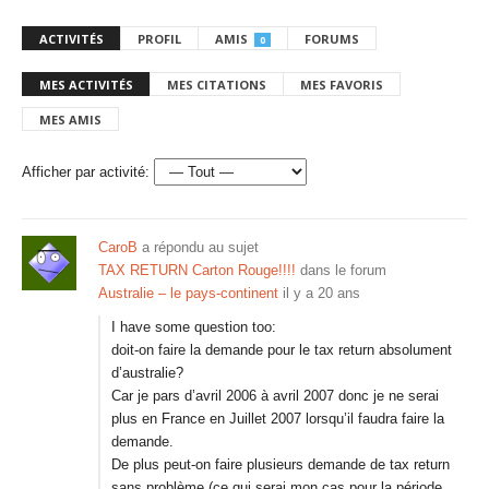
ACTIVITÉS
PROFIL
AMIS
FORUMS
0
MES ACTIVITÉS
MES CITATIONS
MES FAVORIS
MES AMIS
Afficher par activité:
CaroB
a répondu au sujet
TAX RETURN Carton Rouge!!!!
dans le forum
Australie – le pays-continent
il y a 20 ans
I have some question too:
doit-on faire la demande pour le tax return absolument
d’australie?
Car je pars d’avril 2006 à avril 2007 donc je ne serai
plus en France en Juillet 2007 lorsqu’il faudra faire la
demande.
De plus peut-on faire plusieurs demande de tax return
sans problème (ce qui serai mon cas pour la période