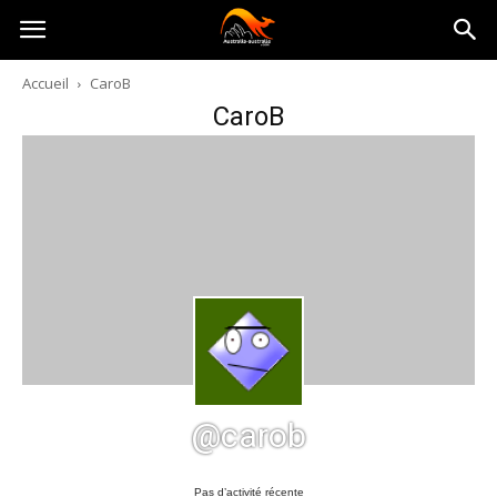
Australia-
Accueil
CaroB
CaroB
australie.com
@carob
Pas d’activité récente