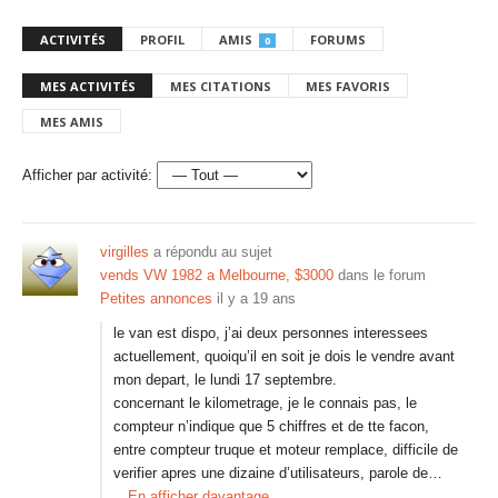
ACTIVITÉS
PROFIL
AMIS
FORUMS
0
MES ACTIVITÉS
MES CITATIONS
MES FAVORIS
MES AMIS
Afficher par activité:
virgilles
a répondu au sujet
vends VW 1982 a Melbourne, $3000
dans le forum
Petites annonces
il y a 19 ans
le van est dispo, j’ai deux personnes interessees
actuellement, quoiqu’il en soit je dois le vendre avant
mon depart, le lundi 17 septembre.
concernant le kilometrage, je le connais pas, le
compteur n’indique que 5 chiffres et de tte facon,
entre compteur truque et moteur remplace, difficile de
verifier apres une dizaine d’utilisateurs, parole de…
En afficher davantage