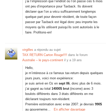
j’ai l’impression que l’endroit où l’on passe ces 6 mois
ont peu d’importance pour Taxback. Ils doivent
déclarer que l’on a vécu suffisamment longtemps
quelque part pour devenir résident, de toute façon
passer par Taxback est légal donc peu importe les
moyens qu’ils utilisent puisqu’ils sont autorisés à le
faire. Profitons-en!
virgilles
a répondu au sujet
TAX RETURN Carton Rouge!!!!
dans le forum
Australie – le pays-continent
il y a 19 ans
Hello,
je m’intéresse à ce fameux tax-return depuis quelques
jours jours, voici mon expérience:
je suis arrivé en Oz en
sept 06
, donc plus de 6 mois.
j’ai gagné au total
14000$ brut
(income) avec 3
boulots différents dans 3 états différents en me
déclarant toujours non-résident.
Première estimation avec e-tax 2007: je devrais
990$
au gouverneme…
En afficher davantage