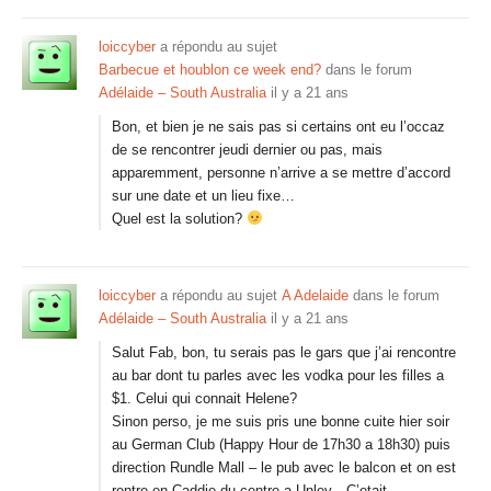
loiccyber
a répondu au sujet
Barbecue et houblon ce week end?
dans le forum
Adélaide – South Australia
il y a 21 ans
Bon, et bien je ne sais pas si certains ont eu l’occaz
de se rencontrer jeudi dernier ou pas, mais
apparemment, personne n’arrive a se mettre d’accord
sur une date et un lieu fixe…
Quel est la solution?
loiccyber
a répondu au sujet
A Adelaide
dans le forum
Adélaide – South Australia
il y a 21 ans
Salut Fab, bon, tu serais pas le gars que j’ai rencontre
au bar dont tu parles avec les vodka pour les filles a
$1. Celui qui connait Helene?
Sinon perso, je me suis pris une bonne cuite hier soir
au German Club (Happy Hour de 17h30 a 18h30) puis
direction Rundle Mall – le pub avec le balcon et on est
rentre en Caddie du centre a Unley…C’etait…