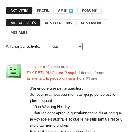
ACTIVITÉS
PROFIL
AMIS
FORUMS
0
MES ACTIVITÉS
MES CITATIONS
MES FAVORIS
MES AMIS
Afficher par activité:
loiccyber
a répondu au sujet
TAX RETURN Carton Rouge!!!!
dans le forum
Australie – le pays-continent
il y a 20 ans
J’ai encore une petite question.
Je résume à nouveau mon cas qui je pense est le
plus fréquent :
– Visa Working Holiday
– Non-resident apres le questionnanaire du au fait que
je voyage en australie et que je ne suis jamais resté 6
mois au même endroit
Résultat logique : pas de retour de tax