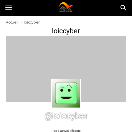
Australia-
Accueil
loiccyber
loiccyber
australie.com
@loiccyber
Pas d’activité récente