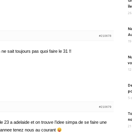
Gr
îl
26
Na
Au
#210678
19
ne sait toujours pas quoi faire le 31 !!
Nu
vo
12
De
po
5 
#210679
To
no
e 23 a adelaide et on trouve l’idee simpa de se faire une
21
e annee tenez nous au courant