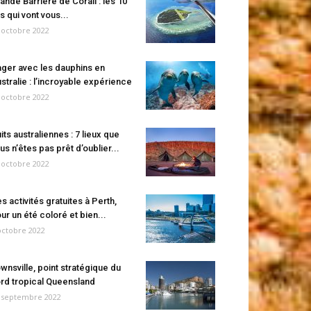
ande Barrière de Corail : les 10
es qui vont vous...
 octobre 2022
ger avec les dauphins en
stralie : l’incroyable expérience
 octobre 2022
its australiennes : 7 lieux que
us n’êtes pas prêt d’oublier...
 octobre 2022
s activités gratuites à Perth,
ur un été coloré et bien...
octobre 2022
wnsville, point stratégique du
rd tropical Queensland
 septembre 2022