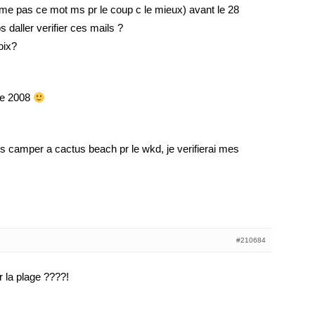
jaime pas ce mot ms pr le coup c le mieux) avant le 28
s daller verifier ces mails ?
oix?
de 2008
rs camper a cactus beach pr le wkd, je verifierai mes
#210684
 la plage ????!