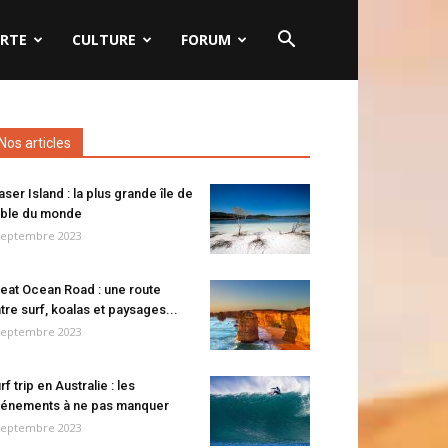
RTE
CULTURE
FORUM
Nos articles
aser Island : la plus grande île de
ble du monde
septembre 2023
eat Ocean Road : une route
tre surf, koalas et paysages...
septembre 2023
rf trip en Australie : les
énements à ne pas manquer
septembre 2023