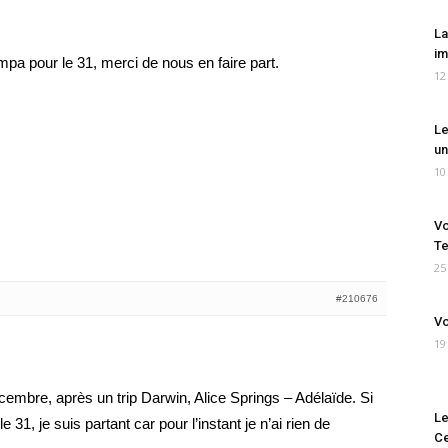
La
im
mpa pour le 31, merci de nous en faire part.
12
Le
un
10
Vo
Te
25
#210676
Vo
19
écembre, après un trip Darwin, Alice Springs – Adélaïde. Si
Le
31, je suis partant car pour l’instant je n’ai rien de
Ce