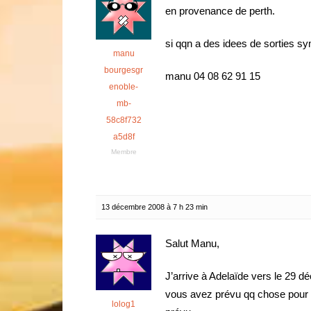
en provenance de perth.
si qqn a des idees de sorties sy
manu
bourgesgr
manu 04 08 62 91 15
enoble-
mb-
58c8f732
a5d8f
Membre
13 décembre 2008 à 7 h 23 min
Salut Manu,
J’arrive à Adelaïde vers le 29 d
vous avez prévu qq chose pour le 
lolog1