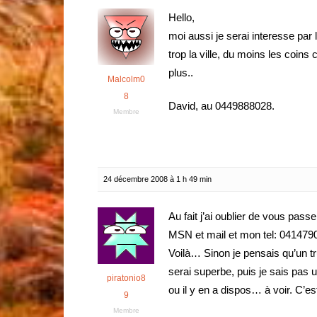
Hello,
moi aussi je serai interesse par 
trop la ville, du moins les coin
plus..
Malcolm0
8
David, au 0449888028.
Membre
24 décembre 2008 à 1 h 49 min
Au fait j’ai oublier de vous pa
MSN et mail et mon tel: 041479
Voilà… Sinon je pensais qu’un tru
serai superbe, puis je sais pas
piratonio8
ou il y en a dispos… à voir. C’e
9
Membre