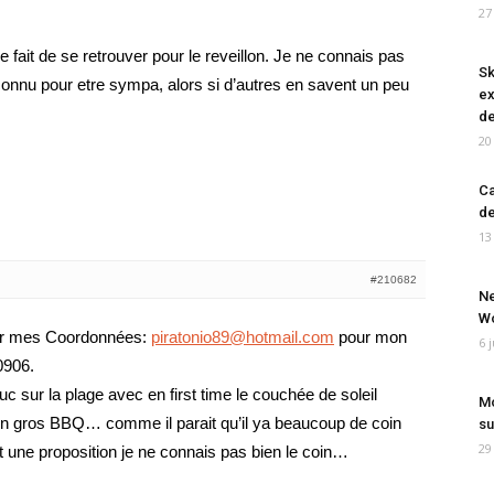
27
le fait de se retrouver pour le reveillon. Je ne connais pas
Sk
s connu pour etre sympa, alors si d’autres en savent un peu
ex
de
20
Ca
de
13
#210682
Ne
Wo
sser mes Coordonnées:
piratonio89@hotmail.com
pour mon
6 
0906.
c sur la plage avec en first time le couchée de soleil
Mo
 un gros BBQ… comme il parait qu’il ya beaucoup de coin
su
29
st une proposition je ne connais pas bien le coin…