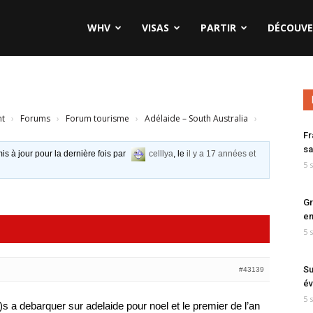
WHV
VISAS
PARTIR
DÉCOUVE
nt
›
Forums
›
Forum tourisme
›
Adélaide – South Australia
›
Fr
sa
is à jour pour la dernière fois par
celllya
, le
il y a 17 années et
5 
Gr
en
5 
Su
#43139
év
5 
(e)s a debarquer sur adelaide pour noel et le premier de l’an