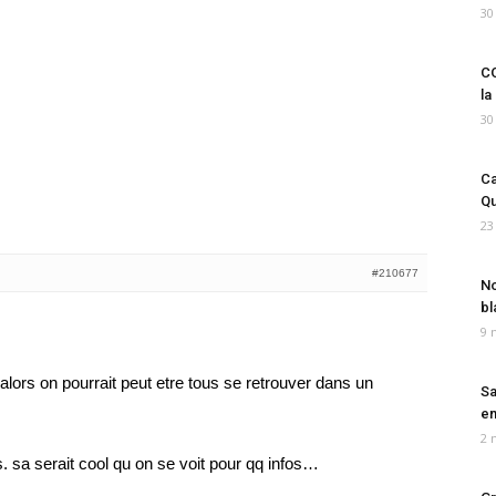
30
CO
la
30
Ca
Qu
23
#210677
No
bl
9 
alors on pourrait peut etre tous se retrouver dans un
Sa
em
2 
s. sa serait cool qu on se voit pour qq infos…