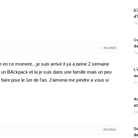
D’
d’
15
Ca
da
#210680
7 
de en ce moment…je suis arrivé il ya a peine 2 semaine
L’
 un BAckpack et la je suis dans une famille mais un peu
au
ire pour le 1er de l’an. J’aimerai me joindre a vous si
10
Ad
ac
3 
Su
#210681
de