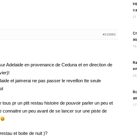
Hé
ca
21
Cr
#210683
au
16
Ra
sur Adelaide en provenance de Ceduna et en direction de
en
vier)!
24
ide et jaimerai ne pas passer le reveillon tte seule
ol
Ro
am
ous pr un ptit restau histoire de pouvoir parler un peu et
17
e connaitre un peu avant de se lancer sur une piste de
restau et boite de nuit )?