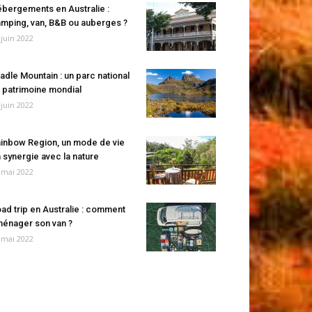
bergements en Australie :
mping, van, B&B ou auberges ?
 juin 2022
adle Mountain : un parc national
 patrimoine mondial
 juin 2022
inbow Region, un mode de vie
 synergie avec la nature
 mai 2022
ad trip en Australie : comment
énager son van ?
 mai 2022