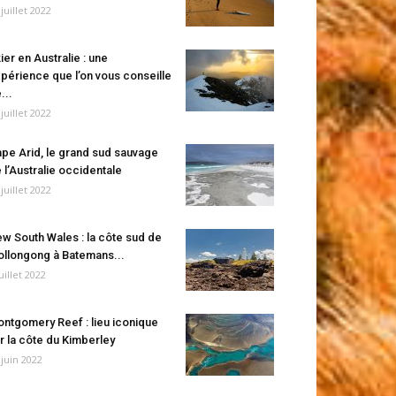
 juillet 2022
ier en Australie : une
périence que l’on vous conseille
...
 juillet 2022
pe Arid, le grand sud sauvage
 l’Australie occidentale
 juillet 2022
w South Wales : la côte sud de
llongong à Batemans...
juillet 2022
ntgomery Reef : lieu iconique
r la côte du Kimberley
 juin 2022