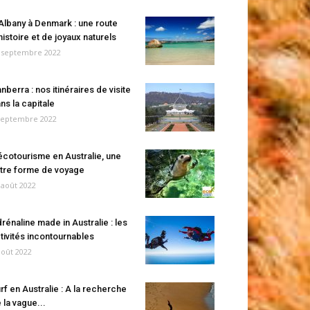
Albany à Denmark : une route
histoire et de joyaux naturels
 septembre 2022
nberra : nos itinéraires de visite
ns la capitale
septembre 2022
écotourisme en Australie, une
tre forme de voyage
 août 2022
rénaline made in Australie : les
tivités incontournables
août 2022
rf en Australie : A la recherche
 la vague...