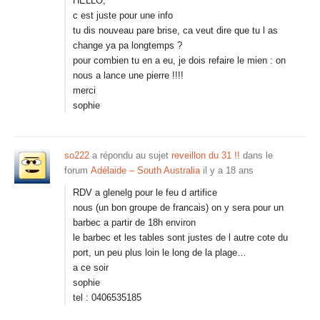
HELLO,
c est juste pour une info
tu dis nouveau pare brise, ca veut dire que tu l as
change ya pa longtemps ?
pour combien tu en a eu, je dois refaire le mien : on
nous a lance une pierre !!!!
merci
sophie
so222
a répondu au sujet
reveillon du 31 !!
dans le
forum
Adélaide – South Australia
il y a 18 ans
RDV a glenelg pour le feu d artifice
nous (un bon groupe de francais) on y sera pour un
barbec a partir de 18h environ
le barbec et les tables sont justes de l autre cote du
port, un peu plus loin le long de la plage…
a ce soir
sophie
tel : 0406535185