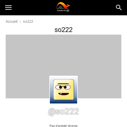
Australia-
Accueil
so222
so222
australie.com
@so222
Pas d’activité récente