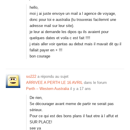
hello,
moi j ai juste envoye un mail a l agence de voyage,
donc pour toi e australia (tu trouveras facilemnt une
adresse mail sur leur site).
je leur ai demande les dipos qu ils avaient pour
quelques dates et voila c est fait !!!!
j etais aller voir qantas au debut mais il mavait dit qu il
fallait payer en + !!!
bon courage
so222
a répondu au sujet
ARRIVEE A PERTH LE 16 AVRIL
dans le forum
Perth – Western Australia
il y a 17 ans
De rien,
Se décourager avant meme de partir ne serait pas
sérieux.
Pour ce qui est des bons plans il faut etre à l affut et
SUR PLACE!
see ya