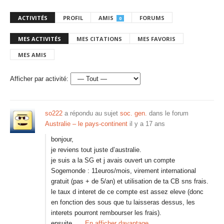
ACTIVITÉS
PROFIL
AMIS
FORUMS
0
MES ACTIVITÉS
MES CITATIONS
MES FAVORIS
MES AMIS
Afficher par activité:
so222
a répondu au sujet
soc. gen.
dans le forum
Australie – le pays-continent
il y a 17 ans
bonjour,
je reviens tout juste d’australie.
je suis a la SG et j avais ouvert un compte
Sogemonde : 11euros/mois, virement international
gratuit (pas + de 5/an) et utilisation de ta CB sns frais.
le taux d interet de ce compte est assez eleve (donc
en fonction des sous que tu laisseras dessus, les
interets pourront rembourser les frais).
ensuite…
En afficher davantage